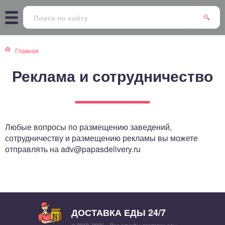
атская кухня
траки
Главная
зинская кухня
ды
Реклама и сотрудничество
айская кухня
ны
екская кухня
чики
Любые вопросы по размещению заведений,
нская кухня
ечка
сотрудничеству и размещению рекламы вы можете
отправлять на adv@papasdelivery.ru
ерты
епродукты
ДОСТАВКА ЕДЫ 24/7
та