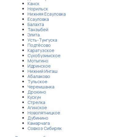
Канск
Норильск
Нижняя Есауловка
Есауловка
Балахта
Танзыбей
Элита
Усть-Тунгуска
Подтёсово
Каратузское
Сухобузимское
Мотыгино
Идринское
Нижний Ингаш
Абалаково
Тульское
Черемшанка
Дрокино
Кускун
Стрелка
Агинское
Новопятницкое
Дубинино
Камарчага
Совхоз Сибиряк