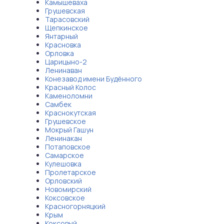
Камышеваха
Грушевская
Тарасовский
Щепкинское
Янтарный
Красновка
Орловка
Царицыно-2
Ленинаван
Конезавод имени Будённого
Красный Колос
Каменоломни
Самбек
Краснокутская
Грушевское
Мокрый Гашун
Ленинакан
Потаповское
Самарское
Кулешовка
Пролетарское
Орловский
Новомирский
Коксовское
Красногорняцкий
Крым
Коксовый