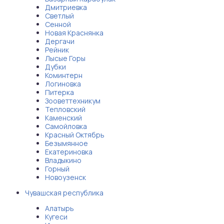
Дмитриевка
Светлый
Сенной
Новая Краснянка
Дергачи
Рейник
Лысые Горы
Дубки
Коминтерн
Логиновка
Питерка
Зооветтехникум
Тепловский
Каменский
Самойловка
Красный Октябрь
Безымянное
Екатериновка
Владыкино
Горный
Новоузенск
Чувашская республика
Алатырь
Кугеси