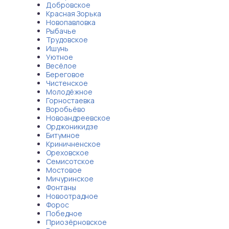
Добровское
Красная Зорька
Новопавловка
Рыбачье
Трудовское
Ишунь
Уютное
Весёлое
Береговое
Чистенское
Молодёжное
Горностаевка
Воробьёво
Новоандреевское
Орджоникидзе
Битумное
Криничненское
Ореховское
Семисотское
Мостовое
Мичуринское
Фонтаны
Новоотрадное
Форос
Победное
Приозёрновское