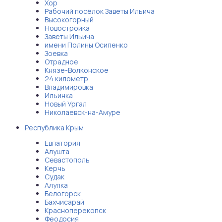
Хор
Рабочий посёлок Заветы Ильича
Высокогорный
Новостройка
Заветы Ильича
имени Полины Осипенко
Зоевка
Отрадное
Князе-Волконское
24 километр
Владимировка
Ильинка
Новый Ургал
Николаевск-на-Амуре
Республика Крым
Евпатория
Алушта
Севастополь
Керчь
Судак
Алупка
Белогорск
Бахчисарай
Красноперекопск
Феодосия