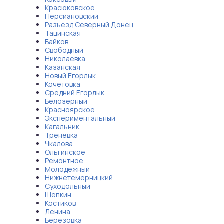
Красюковское
Персиановский
Разъезд Северный Донец
Тацинская
Байков
Свободный
Николаевка
Казанская
Новый Егорлык
Кочетовка
Средний Егорлык
Белозерный
Красноярское
Экспериментальный
Кагальник
Треневка
Чкалова
Ольгинское
Ремонтное
Молодёжный
Нижнетемерницкий
Суходольный
Щепкин
Костиков
Ленина
Берёзовка