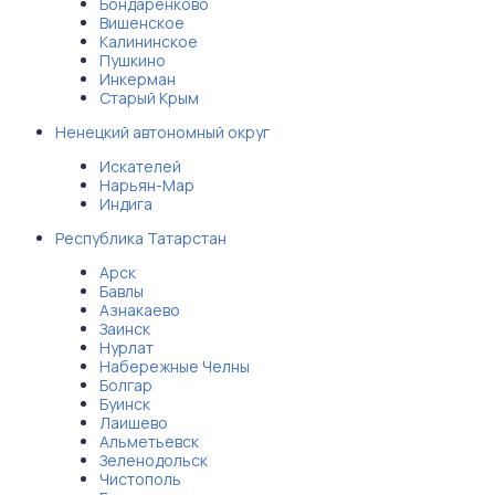
Бондаренково
Вишенское
Калининское
Пушкино
Инкерман
Старый Крым
Ненецкий автономный округ
Искателей
Нарьян-Мар
Индига
Республика Татарстан
Арск
Бавлы
Азнакаево
Заинск
Нурлат
Набережные Челны
Болгар
Буинск
Лаишево
Альметьевск
Зеленодольск
Чистополь