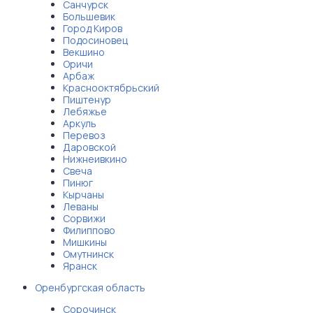
Санчурск
Большевик
Город Киров
Подосиновец
Векшино
Оричи
Арбаж
Краснооктябрьский
Пиштенур
Лебяжье
Аркуль
Перевоз
Даровской
Нижнеивкино
Свеча
Пинюг
Кырчаны
Леваны
Сорвижи
Филиппово
Мишкины
Омутнинск
Яранск
Оренбургская область
Сорочинск