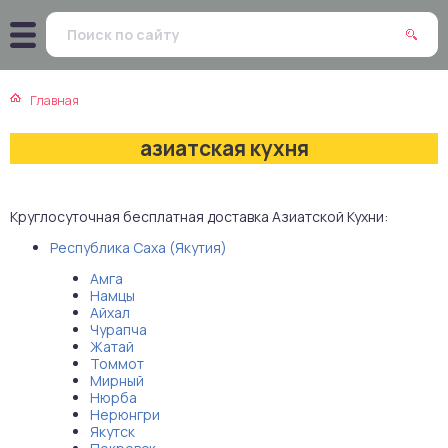
атская кухня
траки
Главная
зинская кухня
ды
азиатская кухня
айская кухня
ны
Круглосуточная бесплатная доставка Азиатской Кухни:
екская кухня
чики
Республика Саха (Якутия)
нская кухня
ечка
Амга
Намцы
Айхал
ерты
Чурапча
Жатай
Томмот
епродукты
Мирный
Нюрба
Нерюнгри
та
Якутск