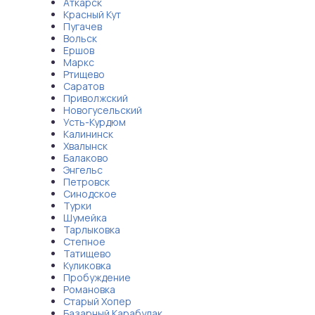
Аткарск
Красный Кут
Пугачев
Вольск
Ершов
Маркс
Ртищево
Саратов
Приволжский
Новогусельский
Усть-Курдюм
Калининск
Хвалынск
Балаково
Энгельс
Петровск
Синодское
Турки
Шумейка
Тарлыковка
Степное
Татищево
Куликовка
Пробуждение
Романовка
Старый Хопер
Базарный Карабулак