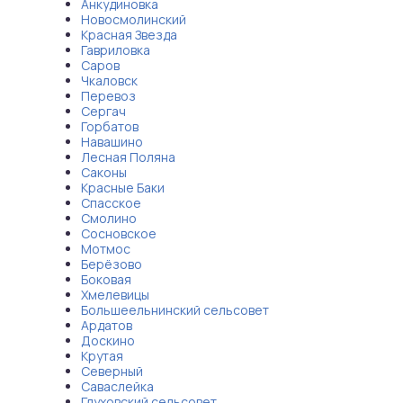
Анкудиновка
Новосмолинский
Красная Звезда
Гавриловка
Саров
Чкаловск
Перевоз
Сергач
Горбатов
Навашино
Лесная Поляна
Саконы
Красные Баки
Спасское
Смолино
Сосновское
Мотмос
Берёзово
Боковая
Хмелевицы
Большеельнинский сельсовет
Ардатов
Доскино
Крутая
Северный
Саваслейка
Глуховский сельсовет