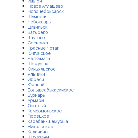
Ишлеи
Новое Атлашево
Новочебоксарск
Шумерля
Чебоксары
Цивильск
Батырево
Таутово
Сосновка
Красные Четаи
Юнгинское
Челкумаги
Шемурша
Синьяльское
Яльчики
Ибреси
Юманай
Большеабакасинское
Вурнары
Урмары
Опытный
Комсомольское
Порецкое
Карабай-Шемурша
Никольское
Калинино
Шихазаны