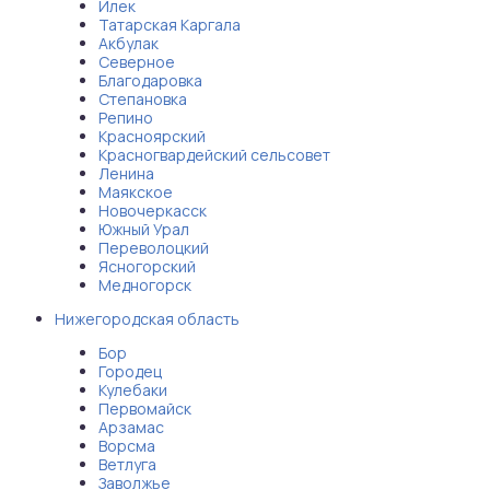
Илек
Татарская Каргала
Акбулак
Северное
Благодаровка
Степановка
Репино
Красноярский
Красногвардейский сельсовет
Ленина
Маякское
Новочеркасск
Южный Урал
Переволоцкий
Ясногорский
Медногорск
Нижегородская область
Бор
Городец
Кулебаки
Первомайск
Арзамас
Ворсма
Ветлуга
Заволжье