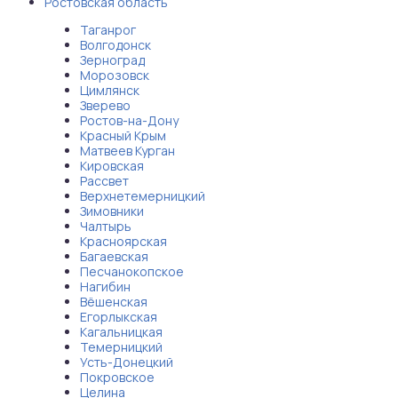
Ростовская область
Таганрог
Волгодонск
Зерноград
Морозовск
Цимлянск
Зверево
Ростов-на-Дону
Красный Крым
Матвеев Курган
Кировская
Рассвет
Верхнетемерницкий
Зимовники
Чалтырь
Красноярская
Багаевская
Песчанокопское
Нагибин
Вёшенская
Егорлыкская
Кагальницкая
Темерницкий
Усть-Донецкий
Покровское
Целина