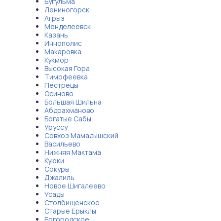
Бугульма
Лениногорск
Агрыз
Менделеевск
Казань
Иннополис
Макаровка
Кукмор
Высокая Гора
Тимофеевка
Пестрецы
Осиново
Большая Шильна
Абдрахманово
Богатые Сабы
Уруссу
Совхоз Мамадышский
Васильево
Нижняя Мактама
Куюки
Сокуры
Джалиль
Новое Шигалеево
Усады
Столбищенское
Старые Ерыклы
Богородское