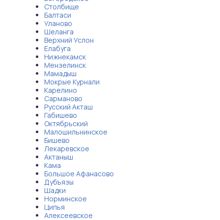
Столбище
Балтаси
Уланово
Шеланга
Верхний Услон
Елабуга
Нижнекамск
Мензелинск
Мамадыш
Мокрые Курнали
Карелино
Сарманово
Русский Акташ
Габишево
Октябрьский
Малошильнинское
Бишево
Лекаревское
Актаныш
Кама
Большое Афанасово
Дубъязы
Шадки
Норминское
Ципья
Алексеевское