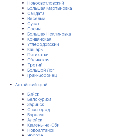
Новосветловский
Большая Мартыновка
Сандата
Весёлый
Сусат
Сосны
Большая Неклиновка
Кривянская
Углеродовский
Кашары
Пятихатки
Обливская
Третий
Большой Лог
Грай-Воронец
Алтайский край
Бийск
Белокуриха
Заринск
Славгород
Барнаул
Алейск
Камень-на-Оби
Новоалтайск
Яровое