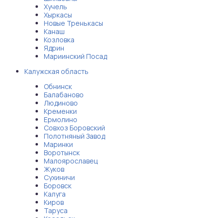
Хучель
Хыркасы
Новые Тренькасы
Канаш
Козловка
Ядрин
Мариинский Посад
Калужская область
Обнинск
Балабаново
Людиново
Кременки
Ермолино
Совхоз Боровский
Полотняный Завод
Маринки
Воротынск
Малоярославец
Жуков
Сухиничи
Боровск
Калуга
Киров
Таруса