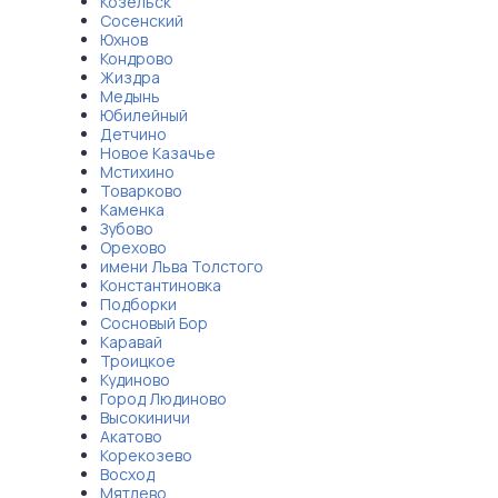
Козельск
Сосенский
Юхнов
Кондрово
Жиздра
Медынь
Юбилейный
Детчино
Новое Казачье
Мстихино
Товарково
Каменка
Зубово
Орехово
имени Льва Толстого
Константиновка
Подборки
Сосновый Бор
Каравай
Троицкое
Кудиново
Город Людиново
Высокиничи
Акатово
Корекозево
Восход
Мятлево