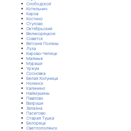
Слободской
Котельнич
Киров
Костино
Стулово
Октябрьский
Великорецкое
Советск
Вятские Поляны
Луза
Кирово-Чепецк
Малмыж
Мураши
Уржум
Сосновка
Белая Холуница
Нолинск
Калинино
Наймушины
Павлово
Вахруши
Залазна
Пасегово
Старая Тушка
Белорецк
Светлополянск