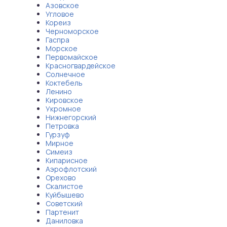
Азовское
Угловое
Кореиз
Черноморское
Гаспра
Морское
Первомайское
Красногвардейское
Солнечное
Коктебель
Ленино
Кировское
Укромное
Нижнегорский
Петровка
Гурзуф
Мирное
Симеиз
Кипарисное
Аэрофлотский
Орехово
Скалистое
Куйбышево
Советский
Партенит
Даниловка