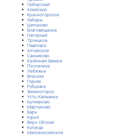
Сибирский
Алейский
Красногорское
Хабары
Шипуново
Благовещенка
Нагорный
Троицкое
Павловск
Алтайское
Санниково
Казённая Заимка
Поспелиха
Лебяжье
Власиха
Горняк
Рубцовск
Змеиногорск
Усть-Калманка
Кытманово
Мартыново
Барн
Курья
Верх-Обский
Кулунда
Малоенисейское