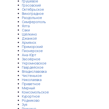
Грушевое
Грэсовский
Октябрьское
Виноградное
Раздольное
Симферополь
Ялта
Саки
Щёлкино
Джанкой
Армянск
Приморский
Пионерское
Ана-Юрт
Заозёрное
Укромновское
Гвардейское
Владиславовка
Чистенькое
Николаевка
Приветное
Мирный
Комсомольское
Курортное
Родниково
Зуя
Гришино