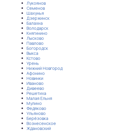
Лукоянов
Семенов
Шахунья
Дзержинск
Балахна
Володарск
Княгинино
Лысково
Павлово
Богородск
Выкса
Кстово
Урень
Нижний Новгород
Афонино
Новинки
Иваново
Дивеево
Решетиха
Малая Ельня
Мулино
Федяково
Ульяново
Берёзовка
Вознесенское
Ждановский