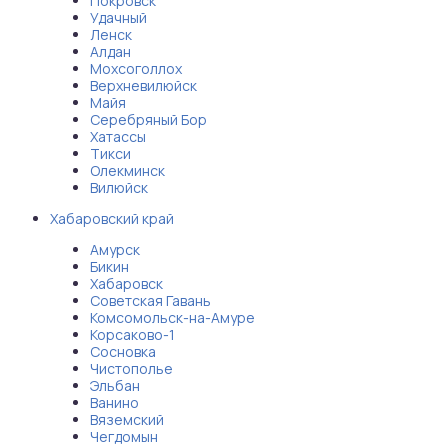
Покровск
Удачный
аты
Ленск
Алдан
Мохсоголлох
йки
Верхневилюйск
Майя
Серебряный Бор
апури
Хатассы
Тикси
Олекминск
рма
Вилюйск
Хабаровский край
Амурск
Бикин
Хабаровск
Советская Гавань
Комсомольск-на-Амуре
Корсаково-1
Сосновка
Чистополье
Эльбан
Ванино
Вяземский
Чегдомын