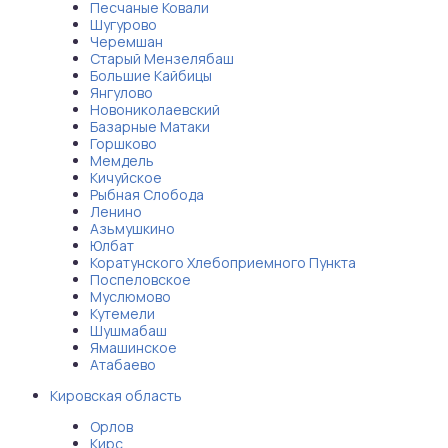
Песчаные Ковали
Шугурово
Черемшан
Старый Мензелябаш
Большие Кайбицы
Янгулово
Новониколаевский
Базарные Матаки
Горшково
Мемдель
Кичуйское
Рыбная Слобода
Ленино
Азьмушкино
Юлбат
Коратунского Хлебоприемного Пункта
Поспеловское
Муслюмово
Кутемели
Шушмабаш
Ямашинское
Атабаево
Кировская область
Орлов
Кирс