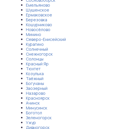
Сосновоборск
Емельяново
Шушенское
Ермаковское
Березовка
Кошурниково
Новосёлово
Минино
Северо-Енисейский
Курагино
Солнечный
Снежногорск
Солонцы
Красный Яр
Тюхтет
Козулька
Таёжный
Богучаны
Заозерный
Назарово
Красноярск
Ачинск
Минусинск
Боготол
Зеленогорск
Ужур
Дивногорск