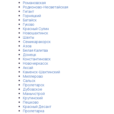
Романовская
Родионово-Несветайская
Гигант
Горняцкий
Батайск
Гуково
Красный Сулин
Новошахтинск
Шахты
Семикаракорск
Азов
Белая Калитва
Донецк
Константиновск
Новочеркасск
Аксай
Каменск-Шахтинский
Миллерово
Сальск
Пролетарск
Дубовское
Манычстрой
Крутинский
Пешково
Красный Десант
Пролетарка