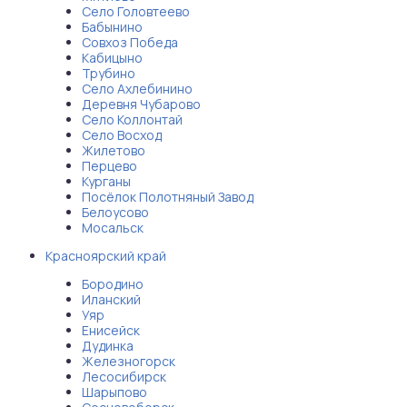
Село Головтеево
Бабынино
Совхоз Победа
Кабицыно
Трубино
Село Ахлебинино
Деревня Чубарово
Село Коллонтай
Село Восход
Жилетово
Перцево
Курганы
Посёлок Полотняный Завод
Белоусово
Мосальск
Красноярский край
Бородино
Иланский
Уяр
Енисейск
Дудинка
Железногорск
Лесосибирск
Шарыпово