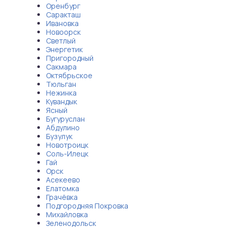
Оренбург
Саракташ
Ивановка
Новоорск
Светлый
Энергетик
Пригородный
Сакмара
Октябрьское
Тюльган
Нежинка
Кувандык
Ясный
Бугуруслан
Абдулино
Бузулук
Новотроицк
Соль-Илецк
Гай
Орск
Асекеево
Елатомка
Грачёвка
Подгородняя Покровка
Михайловка
Зеленодольск