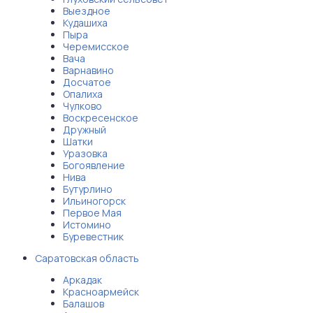
Выездное
Кудашиха
Пыра
Черемисское
Вача
Варнавино
Досчатое
Опалиха
Чулково
Воскресенское
Дружный
Шатки
Уразовка
Богоявление
Нива
Бутурлино
Ильиногорск
Первое Мая
Истомино
Буревестник
Саратовская область
Аркадак
Красноармейск
Балашов