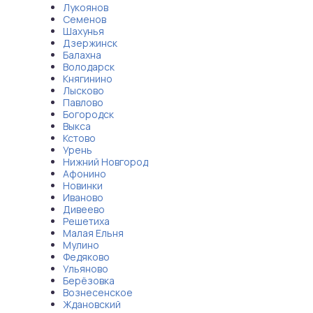
Лукоянов
Семенов
Шахунья
Дзержинск
Балахна
Володарск
Княгинино
Лысково
Павлово
Богородск
Выкса
Кстово
Урень
Нижний Новгород
Афонино
Новинки
Иваново
Дивеево
Решетиха
Малая Ельня
Мулино
Федяково
Ульяново
Берёзовка
Вознесенское
Ждановский