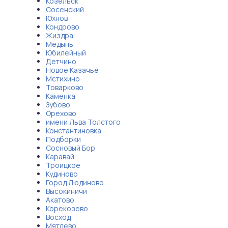
Козельск
Сосенский
Юхнов
Кондрово
Жиздра
Медынь
Юбилейный
Детчино
Новое Казачье
Мстихино
Товарково
Каменка
Зубово
Орехово
имени Льва Толстого
Константиновка
Подборки
Сосновый Бор
Каравай
Троицкое
Кудиново
Город Людиново
Высокиничи
Акатово
Корекозево
Восход
Мятлево