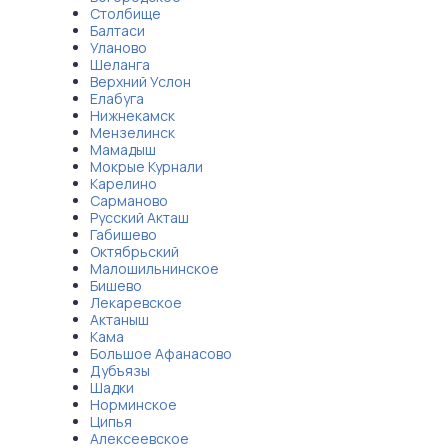
Столбище
Балтаси
Уланово
Шеланга
Верхний Услон
Елабуга
Нижнекамск
Мензелинск
Мамадыш
Мокрые Курнали
Карелино
Сарманово
Русский Акташ
Габишево
Октябрьский
Малошильнинское
Бишево
Лекаревское
Актаныш
Кама
Большое Афанасово
Дубъязы
Шадки
Норминское
Ципья
Алексеевское