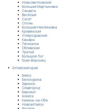
Новосветловский
Большая Мартыновка
Сандата
Весёлый
Сусат
Сосны
Большая Неклиновка
Кривянская
Углеродовский
Кашары
Пятихатки
Обливская
Третий
Большой Лог
Грай-Воронец
Алтайский край
Бийск
Белокуриха
Заринск
Славгород
Барнаул
Алейск
Камень-на-Оби
Новоалтайск
Яровое