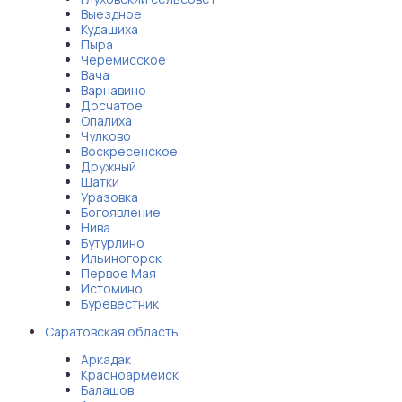
Выездное
Кудашиха
Пыра
Черемисское
Вача
Варнавино
Досчатое
Опалиха
Чулково
Воскресенское
Дружный
Шатки
Уразовка
Богоявление
Нива
Бутурлино
Ильиногорск
Первое Мая
Истомино
Буревестник
Саратовская область
Аркадак
Красноармейск
Балашов