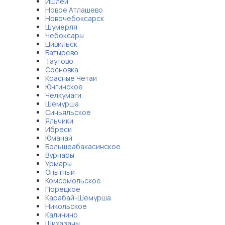
Ишлеи
Новое Атлашево
Новочебоксарск
Шумерля
Чебоксары
Цивильск
Батырево
Таутово
Сосновка
Красные Четаи
Юнгинское
Челкумаги
Шемурша
Синьяльское
Яльчики
Ибреси
Юманай
Большеабакасинское
Вурнары
Урмары
Опытный
Комсомольское
Порецкое
Карабай-Шемурша
Никольское
Калинино
Шихазаны