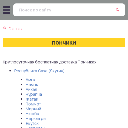
атская кухня
траки
Главная
зинская кухня
ды
пончики
айская кухня
ны
Круглосуточная бесплатная доставка Пончиках:
екская кухня
чики
Республика Саха (Якутия)
нская кухня
ечка
Амга
Намцы
Айхал
ерты
Чурапча
Жатай
Томмот
епродукты
Мирный
Нюрба
Нерюнгри
та
Якутск