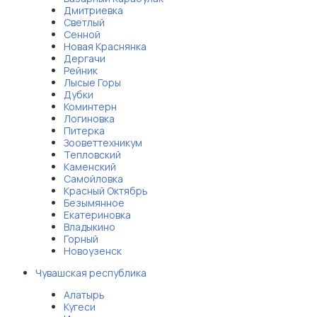
Дмитриевка
Светлый
Сенной
Новая Краснянка
Дергачи
Рейник
Лысые Горы
Дубки
Коминтерн
Логиновка
Питерка
Зооветтехникум
Тепловский
Каменский
Самойловка
Красный Октябрь
Безымянное
Екатериновка
Владыкино
Горный
Новоузенск
Чувашская республика
Алатырь
Кугеси