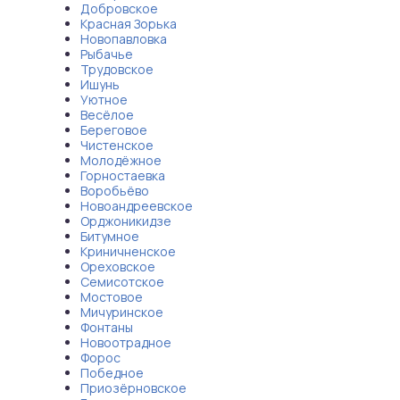
Добровское
Красная Зорька
Новопавловка
Рыбачье
Трудовское
Ишунь
Уютное
Весёлое
Береговое
Чистенское
Молодёжное
Горностаевка
Воробьёво
Новоандреевское
Орджоникидзе
Битумное
Криничненское
Ореховское
Семисотское
Мостовое
Мичуринское
Фонтаны
Новоотрадное
Форос
Победное
Приозёрновское