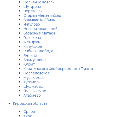
Песчаные Ковали
Шугурово
Черемшан
Старый Мензелябаш
Большие Кайбицы
Янгулово
Новониколаевский
Базарные Матаки
Горшково
Мемдель
Кичуйское
Рыбная Слобода
Ленино
Азьмушкино
Юлбат
Коратунского Хлебоприемного Пункта
Поспеловское
Муслюмово
Кутемели
Шушмабаш
Ямашинское
Атабаево
Кировская область
Орлов
Кирс