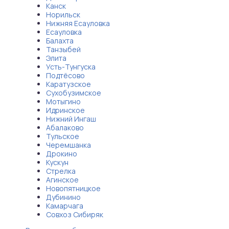
Канск
Норильск
Нижняя Есауловка
Есауловка
Балахта
Танзыбей
Элита
Усть-Тунгуска
Подтёсово
Каратузское
Сухобузимское
Мотыгино
Идринское
Нижний Ингаш
Абалаково
Тульское
Черемшанка
Дрокино
Кускун
Стрелка
Агинское
Новопятницкое
Дубинино
Камарчага
Совхоз Сибиряк