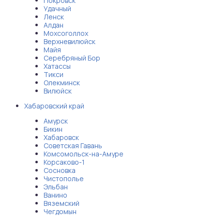
Покровск
Удачный
аты
Ленск
Алдан
Мохсоголлох
йки
Верхневилюйск
Майя
Серебряный Бор
апури
Хатассы
Тикси
Олекминск
рма
Вилюйск
Хабаровский край
Амурск
Бикин
Хабаровск
Советская Гавань
Комсомольск-на-Амуре
Корсаково-1
Сосновка
Чистополье
Эльбан
Ванино
Вяземский
Чегдомын