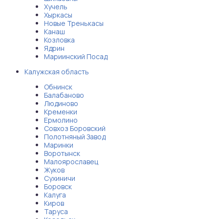
Хучель
Хыркасы
Новые Тренькасы
Канаш
Козловка
Ядрин
Мариинский Посад
Калужская область
Обнинск
Балабаново
Людиново
Кременки
Ермолино
Совхоз Боровский
Полотняный Завод
Маринки
Воротынск
Малоярославец
Жуков
Сухиничи
Боровск
Калуга
Киров
Таруса