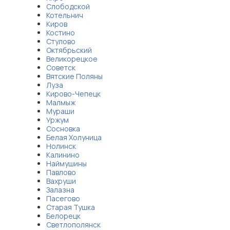
Слободской
Котельнич
Киров
Костино
Стулово
Октябрьский
Великорецкое
Советск
Вятские Поляны
Луза
Кирово-Чепецк
Малмыж
Мураши
Уржум
Сосновка
Белая Холуница
Нолинск
Калинино
Наймушины
Павлово
Вахруши
Залазна
Пасегово
Старая Тушка
Белорецк
Светлополянск