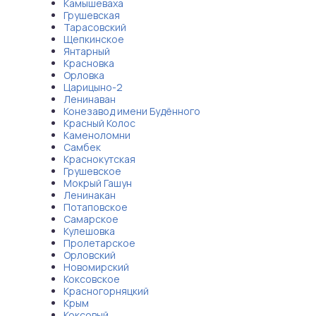
Камышеваха
Грушевская
Тарасовский
Щепкинское
Янтарный
Красновка
Орловка
Царицыно-2
Ленинаван
Конезавод имени Будённого
Красный Колос
Каменоломни
Самбек
Краснокутская
Грушевское
Мокрый Гашун
Ленинакан
Потаповское
Самарское
Кулешовка
Пролетарское
Орловский
Новомирский
Коксовское
Красногорняцкий
Крым
Коксовый