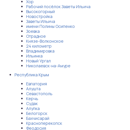
Хор
Рабочий посёлок Заветы Ильича
Высокогорный
Новостройка
Заветы Ильича
имени Полины Осипенко
Зоевка
Отрадное
Князе-Волконское
24 километр
Владимировка
Ильинка
Новый Ургал
Николаевск-на-Амуре
Республика Крым
Евпатория
Алушта
Севастополь
Керчь
Судак
Алупка
Белогорск
Бахчисарай
Красноперекопск
Феодосия