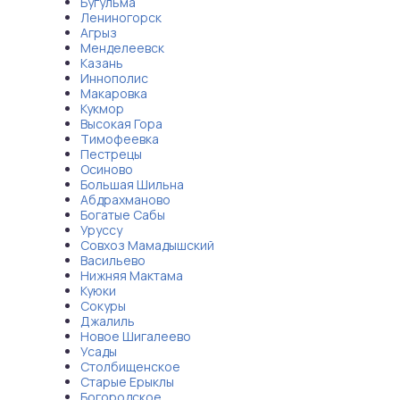
Бугульма
Лениногорск
Агрыз
Менделеевск
Казань
Иннополис
Макаровка
Кукмор
Высокая Гора
Тимофеевка
Пестрецы
Осиново
Большая Шильна
Абдрахманово
Богатые Сабы
Уруссу
Совхоз Мамадышский
Васильево
Нижняя Мактама
Куюки
Сокуры
Джалиль
Новое Шигалеево
Усады
Столбищенское
Старые Ерыклы
Богородское