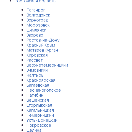
Ростовская область
Таганрог
Волгодонск
Зерноград
Морозовск
Цимлянск
Зверево
Ростов-на-Дону
Красный Крым
Матвеев Курган
Кировская
Рассвет
Верхнетемерницкий
Зимовники
Чалтырь
Красноярская
Багаевская
Песчанокопское
Нагибин
Вёшенская
Егорлыкская
Кагальницкая
Темерницкий
Усть-Донецкий
Покровское
Целина