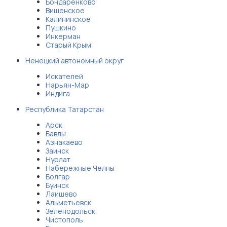
Бондаренково
Вишенское
Калининское
Пушкино
Инкерман
Старый Крым
Ненецкий автономный округ
Искателей
Нарьян-Мар
Индига
Республика Татарстан
Арск
Бавлы
Азнакаево
Заинск
Нурлат
Набережные Челны
Болгар
Буинск
Лаишево
Альметьевск
Зеленодольск
Чистополь