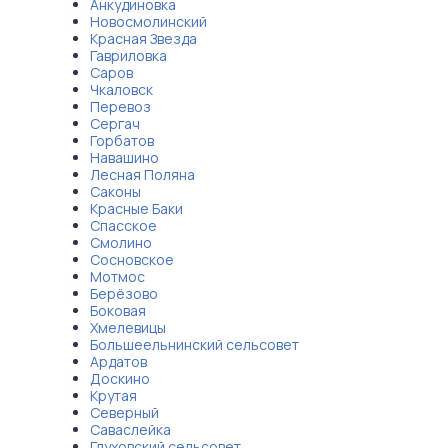
Анкудиновка
Новосмолинский
Красная Звезда
Гавриловка
Саров
Чкаловск
Перевоз
Сергач
Горбатов
Навашино
Лесная Поляна
Саконы
Красные Баки
Спасское
Смолино
Сосновское
Мотмос
Берёзово
Боковая
Хмелевицы
Большеельнинский сельсовет
Ардатов
Доскино
Крутая
Северный
Саваслейка
Глуховский сельсовет