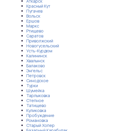
Аткарск
Красный Кут
Пугачев
Вольск
Ершов
Маркс
Ртищево
Саратов
Приволжский
Новогусельский
Усть-Курдюм
Калининск
Хвалынск
Балаково
Энгельс
Петровск
Синодское
Турки
Шумейка
Тарлыковка
Степное
Татищево
Куликовка
Пробуждение
Романовка
Старый Хопер
Базарный Карабулак