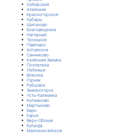
Сибирский
Алейский
Красногорское
Хабары
Шипуново
Благовещенка
Нагорный
Троицкое
Павловск
Алтайское
Санниково
Казённая Заимка
Поспелиха
Лебяжье
Власиха
Горняк
Рубцовск
Змеиногорск
Усть-Калманка
Кытманово
Мартыново
Барн
Курья
Верх-Обский
Кулунда
Малоенисейское