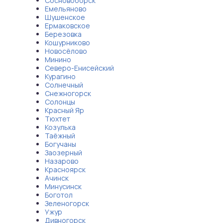
Сосновоборск
Емельяново
Шушенское
Ермаковское
Березовка
Кошурниково
Новосёлово
Минино
Северо-Енисейский
Курагино
Солнечный
Снежногорск
Солонцы
Красный Яр
Тюхтет
Козулька
Таёжный
Богучаны
Заозерный
Назарово
Красноярск
Ачинск
Минусинск
Боготол
Зеленогорск
Ужур
Дивногорск