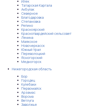
Илек
Татарская Каргала
Акбулак
Северное
Благодаровка
Степановка
Репино
Красноярский
Красногвардейский сельсовет
Ленина
Маякское
Новочеркасск
Южный Урал
Переволоцкий
Ясногорский
Медногорск
Нижегородская область
Бор
Городец
Кулебаки
Первомайск
Арзамас
Ворсма
Ветлуга
Заволжье