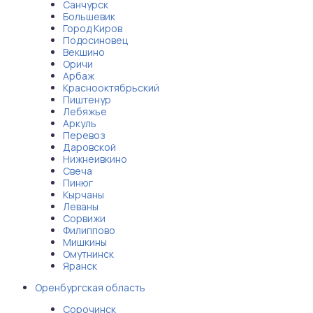
Санчурск
Большевик
Город Киров
Подосиновец
Векшино
Оричи
Арбаж
Краснооктябрьский
Пиштенур
Лебяжье
Аркуль
Перевоз
Даровской
Нижнеивкино
Свеча
Пинюг
Кырчаны
Леваны
Сорвижи
Филиппово
Мишкины
Омутнинск
Яранск
Оренбургская область
Сорочинск