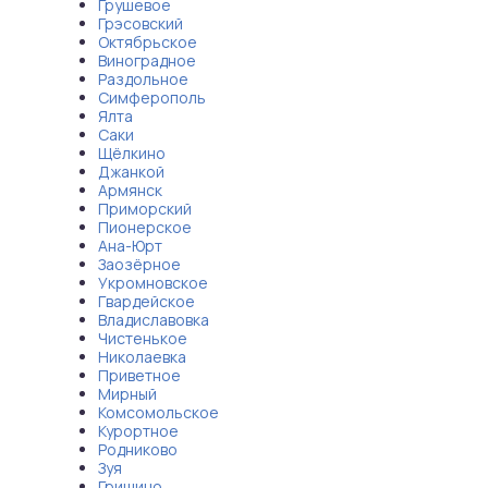
Грушевое
Грэсовский
Октябрьское
Виноградное
Раздольное
Симферополь
Ялта
Саки
Щёлкино
Джанкой
Армянск
Приморский
Пионерское
Ана-Юрт
Заозёрное
Укромновское
Гвардейское
Владиславовка
Чистенькое
Николаевка
Приветное
Мирный
Комсомольское
Курортное
Родниково
Зуя
Гришино