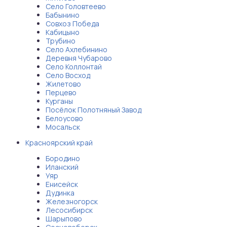
Село Головтеево
Бабынино
Совхоз Победа
Кабицыно
Трубино
Село Ахлебинино
Деревня Чубарово
Село Коллонтай
Село Восход
Жилетово
Перцево
Курганы
Посёлок Полотняный Завод
Белоусово
Мосальск
Красноярский край
Бородино
Иланский
Уяр
Енисейск
Дудинка
Железногорск
Лесосибирск
Шарыпово