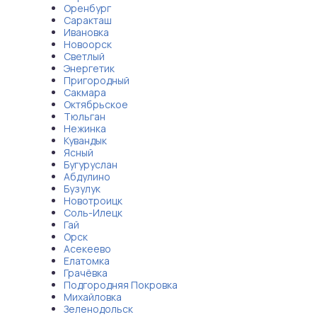
Оренбург
Саракташ
Ивановка
Новоорск
Светлый
Энергетик
Пригородный
Сакмара
Октябрьское
Тюльган
Нежинка
Кувандык
Ясный
Бугуруслан
Абдулино
Бузулук
Новотроицк
Соль-Илецк
Гай
Орск
Асекеево
Елатомка
Грачёвка
Подгородняя Покровка
Михайловка
Зеленодольск