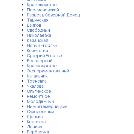
Красюковское
Персиановский
Разъезд Северный Донец
Тацинская
Байков
Свободный
Николаевка
Казанская
Новый Егорлык
Кочетовка
Средний Егорлык
Белозерный
Красноярское
Экспериментальный
Кагальник
Треневка
Чкалова
Ольгинское
Ремонтное
Молодёжный
Нижнетемерницкий
Суходольный
Щепкин
Костиков
Ленина
Берёзовка