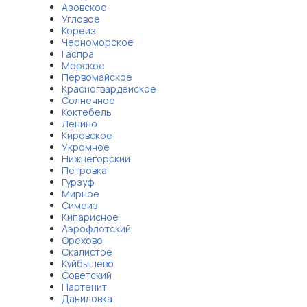
Азовское
Угловое
Кореиз
Черноморское
Гаспра
Морское
Первомайское
Красногвардейское
Солнечное
Коктебель
Ленино
Кировское
Укромное
Нижнегорский
Петровка
Гурзуф
Мирное
Симеиз
Кипарисное
Аэрофлотский
Орехово
Скалистое
Куйбышево
Советский
Партенит
Даниловка