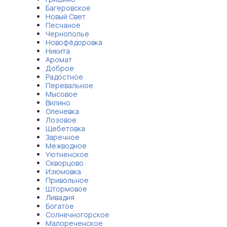
Багеровское
Новый Свет
Песчаное
Чернополье
Новофёдоровка
Никита
Аромат
Доброе
Радостное
Перевальное
Мысовое
Вилино
Оленевка
Лозовое
Щебетовка
Заречное
Межводное
Уютненское
Скворцово
Изюмовка
Привольное
Штормовое
Ливадия
Богатое
Солнечногорское
Малореченское