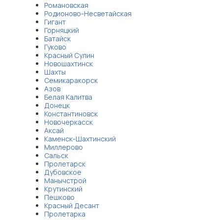
Романовская
Родионово-Несветайская
Гигант
Горняцкий
Батайск
Гуково
Красный Сулин
Новошахтинск
Шахты
Семикаракорск
Азов
Белая Калитва
Донецк
Константиновск
Новочеркасск
Аксай
Каменск-Шахтинский
Миллерово
Сальск
Пролетарск
Дубовское
Манычстрой
Крутинский
Пешково
Красный Десант
Пролетарка