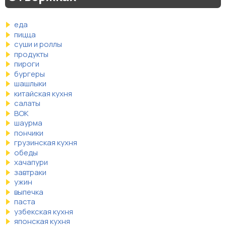
еда
пицца
суши и роллы
продукты
пироги
бургеры
шашлыки
китайская кухня
салаты
ВОК
шаурма
пончики
грузинская кухня
обеды
хачапури
завтраки
ужин
выпечка
паста
узбекская кухня
японская кухня