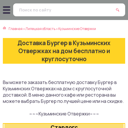
атская кухня
траки
Главная
»
Липецкая область
»
Кузьминские Отвержки
зинская кухня
ды
Доставка Бургер в Кузьминских
айская кухня
ны
Отвержках на дом бесплатно и
круглосуточно
екская кухня
чики
нская кухня
ечка
Вы можете заказать бесплатную доставку Бургер в
Кузьминских Отвержках на дом с круглосуточной
ерты
доставкой. В меню данного кафе или ресторана вы
можете выбрать Бургер по лучшей цене или на скидке.
епродукты
~~~Кузьминские Отвержки~~~
та
Стардогс