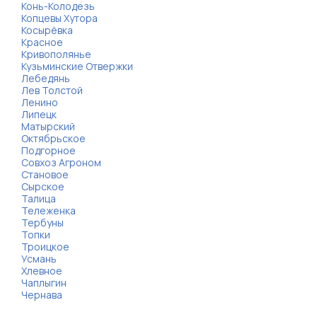
Конь-Колодезь
Копцевы Хутора
Косырёвка
Красное
Кривополянье
Кузьминские Отвержки
Лебедянь
Лев Толстой
Ленино
Липецк
Матырский
Октябрьское
Подгорное
Совхоз Агроном
Становое
Сырское
Талица
Тележенка
Тербуны
Топки
Троицкое
Усмань
Хлевное
Чаплыгин
Чернава