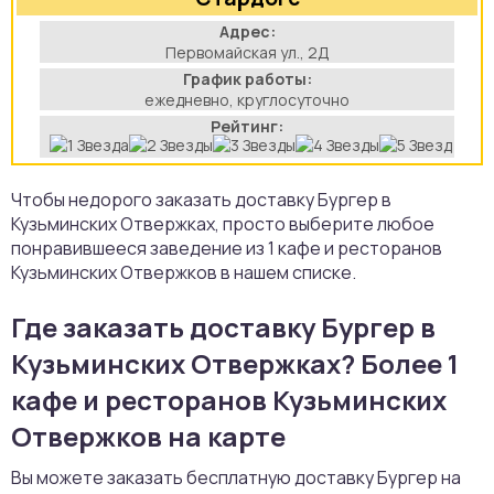
аты
Адрес:
Первомайская ул., 2Д
График работы:
йки
ежедневно, круглосуточно
Рейтинг:
апури
рма
Чтобы недорого заказать доставку Бургер в
Кузьминских Отвержках, просто выберите любое
понравившееся заведение из 1 кафе и ресторанов
Кузьминских Отвержков в нашем списке.
Где заказать доставку Бургер в
Кузьминских Отвержках? Более 1
кафе и ресторанов Кузьминских
Отвержков на карте
Вы можете заказать бесплатную доставку Бургер на