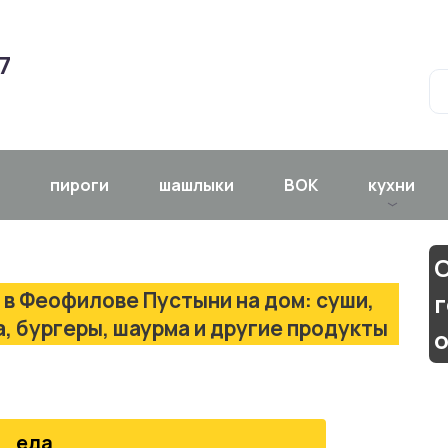
7
пироги
шашлыки
ВОК
кухни
С
 в Феофилове Пустыни на дом: суши,
г
а, бургеры, шаурма и другие продукты
еда