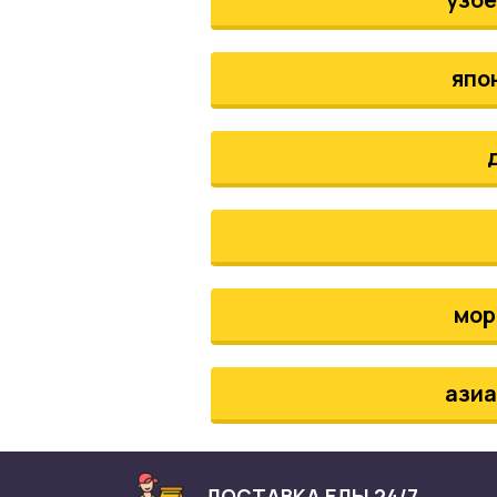
япо
мор
азиа
ДОСТАВКА ЕДЫ 24/7