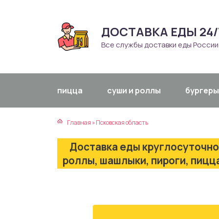
ДОСТАВКА ЕДЫ 24/
атская кухня
траки
Все службы доставки еды России
зинская кухня
ды
айская кухня
ны
пицца
суши и роллы
бургеры
екская кухня
чики
Главная
»
Псковская область
нская кухня
ечка
Доставка еды круглосуточно
ерты
роллы, шашлыки, пироги, пицц
епродукты
та