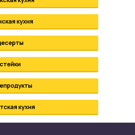
нская кухня
десерты
стейки
епродукты
тская кухня