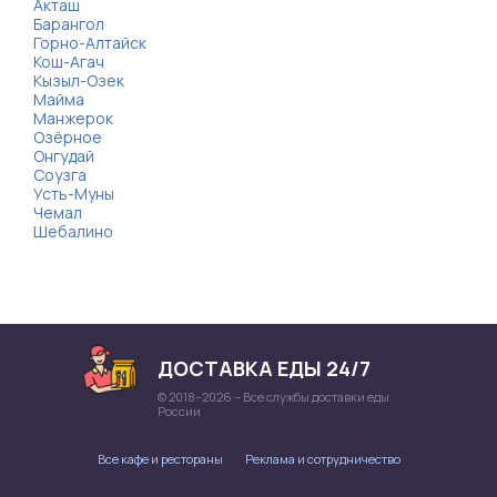
Акташ
Барангол
Горно-Алтайск
Кош-Агач
Кызыл-Озек
Майма
Манжерок
Озёрное
Онгудай
Соузга
Усть-Муны
Чемал
Шебалино
ДОСТАВКА ЕДЫ 24/7
© 2018–2026 – Все службы доставки еды
России
Все кафе и рестораны
Реклама и сотрудничество