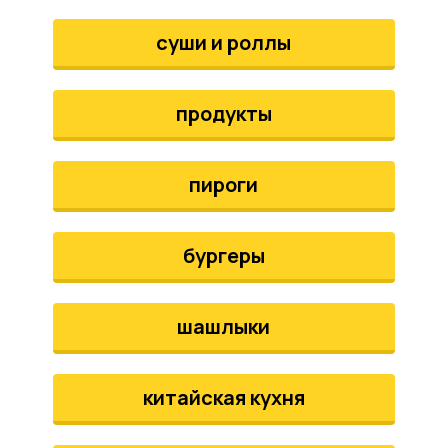
аты
суши и роллы
йки
продукты
апури
рма
пироги
бургеры
шашлыки
китайская кухня