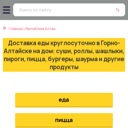
атская кухня
траки
Главная
»
Республика Алтай
зинская кухня
ды
Доставка еды круглосуточно в Горно-
айская кухня
ны
Алтайске на дом: суши, роллы, шашлыки,
пироги, пицца, бургеры, шаурма и другие
екская кухня
чики
продукты
нская кухня
ечка
ерты
еда
епродукты
пицца
та