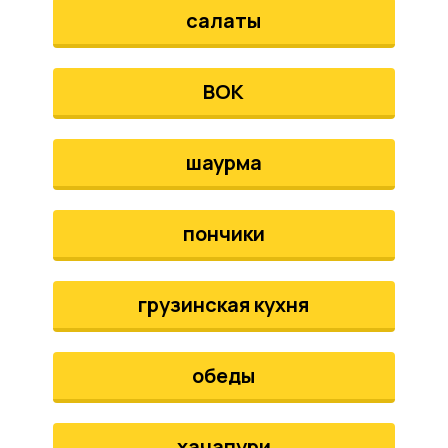
салаты
ВОК
шаурма
пончики
грузинская кухня
обеды
хачапури