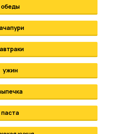
обеды
ачапури
автраки
ужин
выпечка
паста
кская кухня