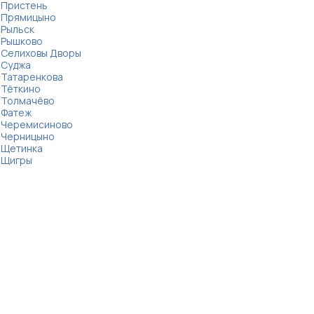
Пристень
Прямицыно
Рыльск
Рышково
Селиховы Дворы
Суджа
Татаренкова
Тёткино
Толмачёво
Фатеж
Черемисиново
Черницыно
Щетинка
Щигры