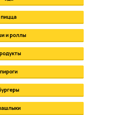
пицца
ши и роллы
родукты
пироги
бургеры
шашлыки