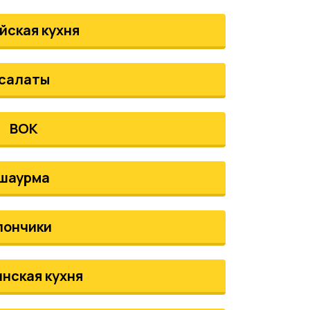
йская кухня
салаты
ВОК
шаурма
пончики
инская кухня