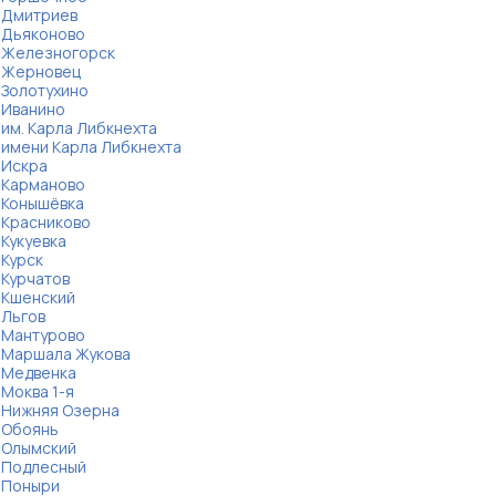
Дмитриев
Дьяконово
Железногорск
Жерновец
Золотухино
Иванино
им. Карла Либкнехта
имени Карла Либкнехта
Искра
Карманово
Конышёвка
Красниково
Кукуевка
Курск
Курчатов
Кшенский
Льгов
Мантурово
Маршала Жукова
Медвенка
Моква 1-я
Нижняя Озерна
Обоянь
Олымский
Подлесный
Поныри