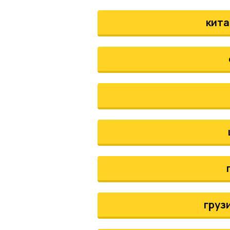
кита
груз