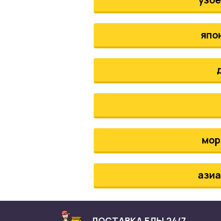
япо
мор
азиа
ДОСТАВКА ЕДЫ 24/7