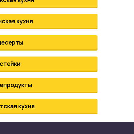
нская кухня
десерты
стейки
епродукты
тская кухня