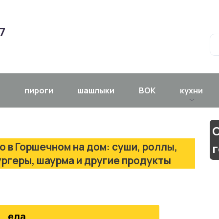
7
пироги
шашлыки
ВОК
кухни
С
 в Горшечном на дом: суши, роллы,
г
ургеры, шаурма и другие продукты
еда