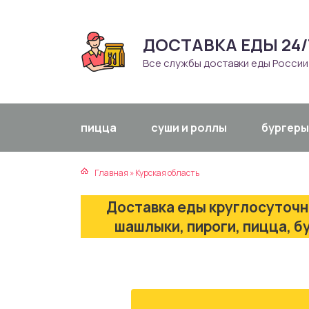
ДОСТАВКА ЕДЫ 24/
атская кухня
траки
Все службы доставки еды России
зинская кухня
ды
айская кухня
ны
пицца
суши и роллы
бургеры
екская кухня
чики
Главная
»
Курская область
нская кухня
ечка
Доставка еды круглосуточно
ерты
шашлыки, пироги, пицца, б
епродукты
та