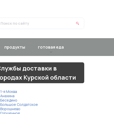
продукты
готовая еда
лужбы доставки в
ородах Курской области
1-я Моква
Анахина
Беседино
Большое Солдатское
Ворошнево
Горшечное