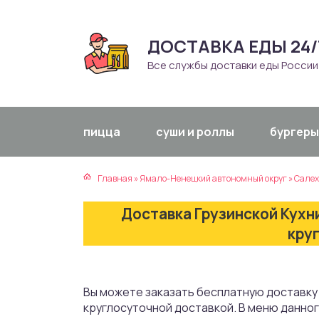
ДОСТАВКА ЕДЫ 24/
атская кухня
траки
Все службы доставки еды России
зинская кухня
ды
айская кухня
ны
пицца
суши и роллы
бургеры
екская кухня
чики
Главная
»
Ямало-Ненецкий автономный округ
»
Салех
нская кухня
ечка
Доставка Грузинской Кухн
ерты
кру
епродукты
Вы можете заказать бесплатную доставку 
та
круглосуточной доставкой. В меню данно