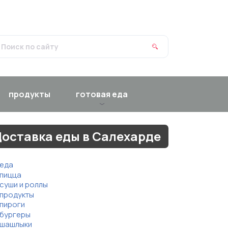
продукты
готовая еда
оставка еды в Салехарде
еда
пицца
суши и роллы
продукты
пироги
бургеры
шашлыки