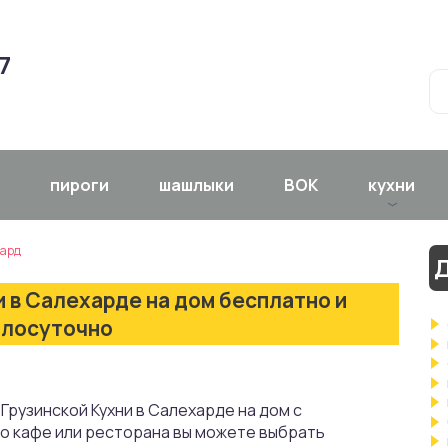
7
пироги
шашлыки
ВОК
кухни
ард
Д
и в Салехарде на дом бесплатно и
глосуточно
Грузинской Кухни в Салехарде на дом с
го кафе или ресторана вы можете выбрать