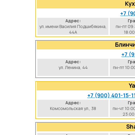
Ку
+7 (9
Адрес:
Гр
ул. имени Василия Подшибякина,
пн-пт 09:
44А
18:00
Блинч
+7 (9
Адрес:
Гр
ул. Ленина, 44
пн-пт 10:0
Ya
+7 (900) 401-15-1
Адрес:
Гр
Комсомольская ул., 38
пн-чт 10:0
23:00
Sh