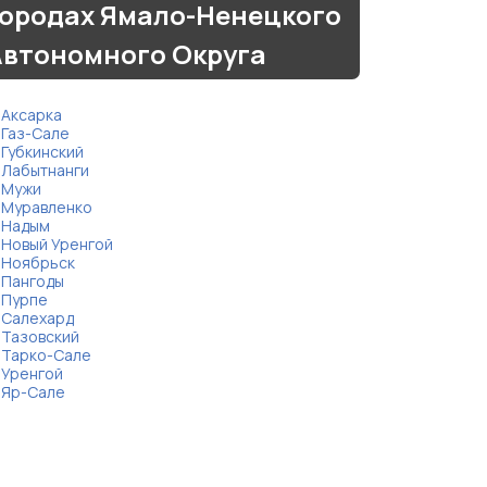
городах Ямало-Ненецкого
Автономного Округа
Аксарка
Газ-Сале
Губкинский
Лабытнанги
Мужи
Муравленко
Надым
Новый Уренгой
Ноябрьск
Пангоды
Пурпе
Салехард
Тазовский
Тарко-Сале
Уренгой
Яр-Сале