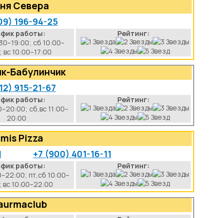
хня Севера
09) 196-94-25
афик работы:
Рейтинг:
30–19:00; сб 10:00–
; вс 10:00–17:00
ик-Бабулинчик
12) 915-21-67
афик работы:
Рейтинг:
0–20:00; сб,вс 11:00–
20:00
mis Pizza
1
+7 (900) 401-16-11
афик работы:
Рейтинг:
0–22:00; пт,сб 10:00–
; вс 10:00–22:00
aurmaclub