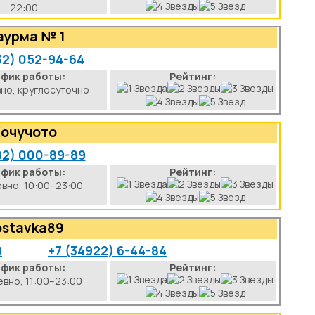
22:00
урма № 1
32) 052-94-64
афик работы:
Рейтинг:
но, круглосуточно
очучото
82) 000-89-89
афик работы:
Рейтинг:
вно, 10:00–23:00
ostavka89
9
+7 (34922) 6-44-84
афик работы:
Рейтинг:
вно, 11:00–23:00