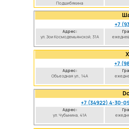
Подшибякина
Ша
+7 (9
Адрес:
Гр
ул. Зои Космодемьянской, 31А
ежеднев
Х
+7 (9
Адрес:
Гр
Объездная ул., 14А
ежедне
D
+7 (34922) 4-30-0
Адрес:
Гр
ул. Чубынина, 41А
ежедне