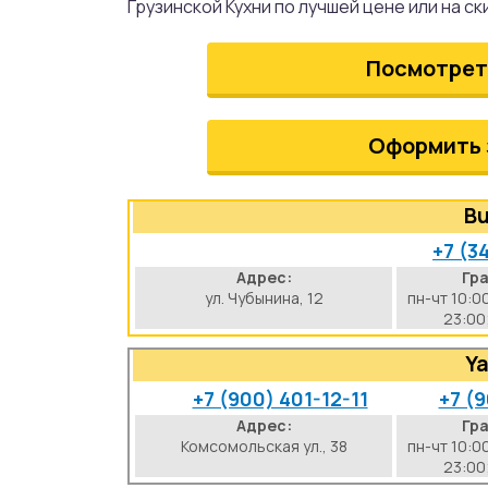
Грузинской Кухни по лучшей цене или на ск
аты
Посмотрет
йки
апури
Оформить 
рма
Bu
+7 (3
Адрес:
Гр
ул. Чубынина, 12
пн-чт 10:0
23:00
Ya
+7 (900) 401-12-11
+7 (9
Адрес:
Гр
Комсомольская ул., 38
пн-чт 10:0
23:00