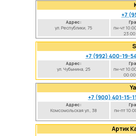
+7 (9
Адрес:
Гр
ул. Республики, 75
пн-чт 10:0
23:00
S
+7 (992) 400-19-5
Адрес:
Гр
ул. Чубынина, 25
пн-чт 10:0
00:00
Ya
+7 (900) 401-15-1
Адрес:
Гр
Комсомольская ул., 38
пн-пт 10:0
Артик К