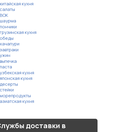
китайская кухня
салаты
ВОК
шаурма
пончики
грузинская кухня
обеды
хачапури
завтраки
ужин
выпечка
паста
узбекская кухня
японская кухня
десерты
стейки
морепродукты
азиатская кухня
лужбы доставки в