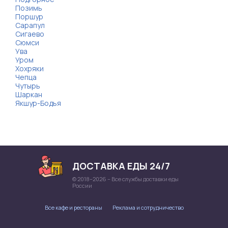
Позимь
Поршур
Сарапул
Сигаево
Сюмси
Ува
Уром
Хохряки
Чепца
Чутырь
Шаркан
Якшур-Бодья
ДОСТАВКА ЕДЫ 24/7
© 2018–2026 – Все службы доставки еды
России
Все кафе и рестораны
Реклама и сотрудничество