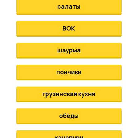
салаты
ВОК
шаурма
пончики
грузинская кухня
обеды
хачапури