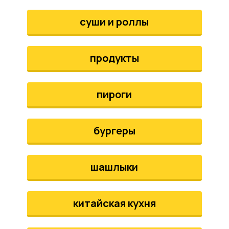
аты
суши и роллы
йки
продукты
апури
рма
пироги
бургеры
шашлыки
китайская кухня