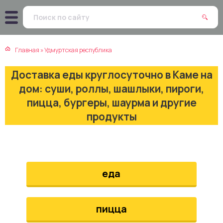
атская кухня
траки
Главная
»
Удмуртская республика
зинская кухня
ды
Доставка еды круглосуточно в Каме на
айская кухня
ны
дом: суши, роллы, шашлыки, пироги,
пицца, бургеры, шаурма и другие
екская кухня
чики
продукты
нская кухня
ечка
ерты
еда
епродукты
пицца
та