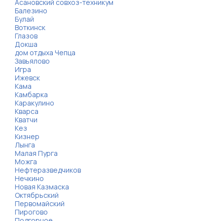
Асановский совхоз-техникум
Балезино
Булай
Воткинск
Глазов
Докша
дом отдыха Чепца
Завьялово
Игра
Ижевск
Кама
Камбарка
Каракулино
Кварса
Кватчи
Кез
Кизнер
Лынга
Малая Пурга
Можга
Нефтеразведчиков
Нечкино
Новая Казмаска
Октябрьский
Первомайский
Пирогово
Подгорное