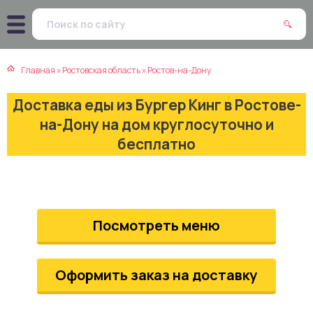
атская кухня
траки
Главная
»
Ростовская область
»
Ростов-на-Дону
зинская кухня
ды
Доставка еды из Бургер Кинг в Ростове-
айская кухня
ны
на-Дону на дом круглосуточно и
бесплатно
екская кухня
чики
нская кухня
ечка
Посмотреть меню
ерты
епродукты
Оформить заказ на доставку
та