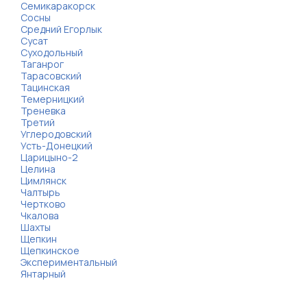
Семикаракорск
Сосны
Средний Егорлык
Сусат
Суходольный
Таганрог
Тарасовский
Тацинская
Темерницкий
Треневка
Третий
Углеродовский
Усть-Донецкий
Царицыно-2
Целина
Цимлянск
Чалтырь
Чертково
Чкалова
Шахты
Щепкин
Щепкинское
Экспериментальный
Янтарный