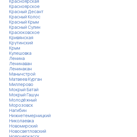
Красноярская
Красноярское
Красный Десант
Красный Колос
Красный Крым
Красный Сулин
Красюковское
Кривянская
Крутинский
Крым
Кулешовка
Ленина
Ленинаван
Ленинакан
Манычстрой
Матвеев Курган
Миллерово
Мокрый Батай
Мокрый Гашун
Молодёжный
Морозовск
Нагибин
Нижнетемерницкий
Николаевка
Новомирский
Новосветловский
Новочеркасск