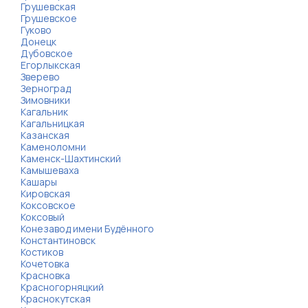
Грушевская
Грушевское
Гуково
Донецк
Дубовское
Егорлыкская
Зверево
Зерноград
Зимовники
Кагальник
Кагальницкая
Казанская
Каменоломни
Каменск-Шахтинский
Камышеваха
Кашары
Кировская
Коксовское
Коксовый
Конезавод имени Будённого
Константиновск
Костиков
Кочетовка
Красновка
Красногорняцкий
Краснокутская