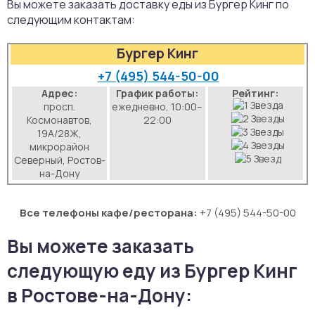
Вы можете заказать доставку еды из Бургер Кинг по
аты
следующим контактам:
Бургер Кинг
йки
+7 (495) 544-50-00
апури
Адрес:
График работы:
Рейтинг:
просп.
ежедневно, 10:00–
Космонавтов,
22:00
рма
19А/28Ж,
микрорайон
Северный, Ростов-
на-Дону
Все телефоны кафе/ресторана:
+7 (495) 544-50-00
Вы можете заказать
следующую еду из Бургер Кинг
в Ростове-на-Дону: