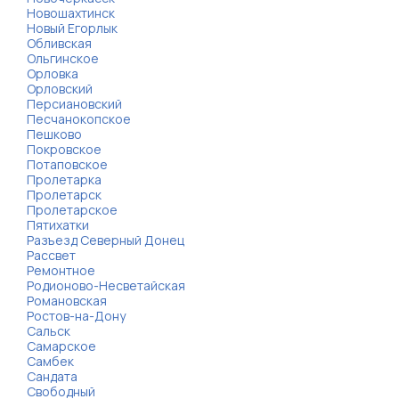
Новошахтинск
Новый Егорлык
Обливская
Ольгинское
Орловка
Орловский
Персиановский
Песчанокопское
Пешково
Покровское
Потаповское
Пролетарка
Пролетарск
Пролетарское
Пятихатки
Разъезд Северный Донец
Рассвет
Ремонтное
Родионово-Несветайская
Романовская
Ростов-на-Дону
Сальск
Самарское
Самбек
Сандата
Свободный