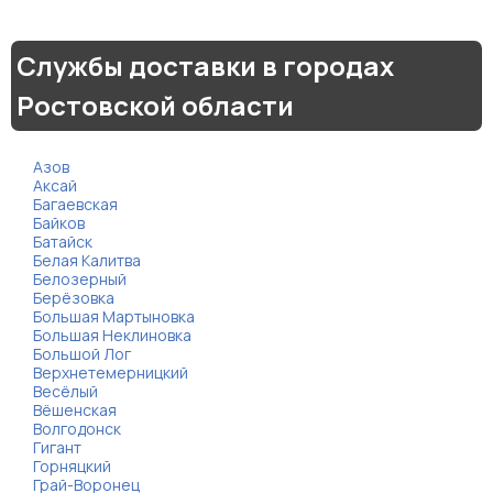
Службы доставки в городах
Ростовской области
Азов
Аксай
Багаевская
Байков
Батайск
Белая Калитва
Белозерный
Берёзовка
Большая Мартыновка
Большая Неклиновка
Большой Лог
Верхнетемерницкий
Весёлый
Вёшенская
Волгодонск
Гигант
Горняцкий
Грай-Воронец