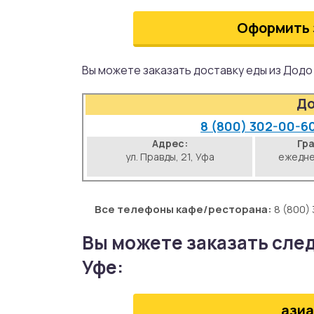
аты
Оформить 
йки
Вы можете заказать доставку еды из Дод
апури
До
рма
8 (800) 302-00-6
Адрес:
Гр
ул. Правды, 21, Уфа
ежедне
Все телефоны кафе/ресторана:
8 (800)
Вы можете заказать сле
Уфе:
азиа