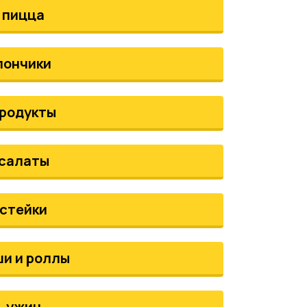
пицца
пончики
родукты
салаты
стейки
ши и роллы
ужин