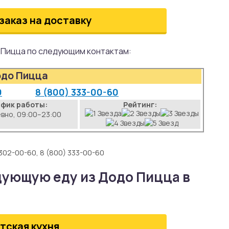
заказ на доставку
о Пицца по следующим контактам:
до Пицца
0
8 (800) 333-00-60
афик работы:
Рейтинг:
вно, 09:00–23:00
 302-00-60, 8 (800) 333-00-60
дующую еду из Додо Пицца в
тская кухня