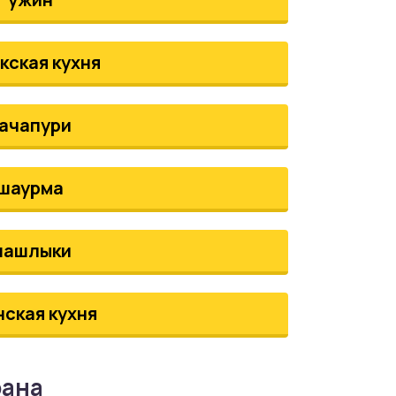
кская кухня
ачапури
шаурма
шашлыки
нская кухня
рана