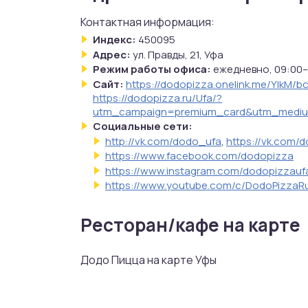
Контактная информация:
Индекс:
450095
Адрес:
ул. Правды, 21, Уфа
Режим работы офиса:
ежедневно, 09:00–
Сайт:
https://dodopizza.onelink.me/YlkM/
https://dodopizza.ru/Ufa/?
utm_campaign=premium_card&utm_mediu
Социальные сети:
http://vk.com/dodo_ufa
,
https://vk.com/
https://www.facebook.com/dodopizza
https://www.instagram.com/dodopizzauf
https://www.youtube.com/c/DodoPizzaR
Ресторан/кафе на карте
Додо Пицца на карте Уфы