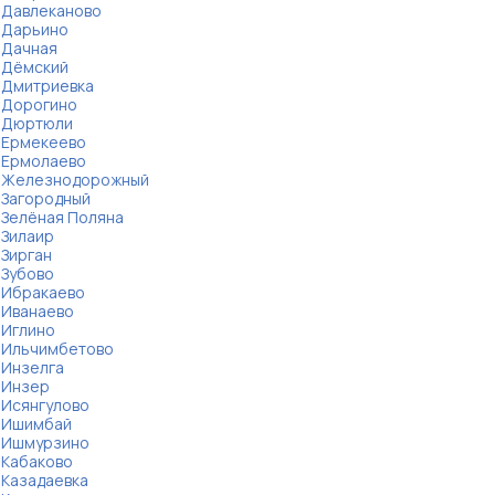
Давлеканово
Дарьино
Дачная
Дёмский
Дмитриевка
Дорогино
Дюртюли
Ермекеево
Ермолаево
Железнодорожный
Загородный
Зелёная Поляна
Зилаир
Зирган
Зубово
Ибракаево
Иванаево
Иглино
Ильчимбетово
Инзелга
Инзер
Исянгулово
Ишимбай
Ишмурзино
Кабаково
Казадаевка