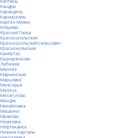
Калтасы
Кандры
Караидель
Кармаскалы
Киргиз-Мияки
Кляшево
Красная Горка
Красноусольский
Красноусольский сельсовет
Краснохолмский
Кумертау
Кушнаренково
Лебяжий
Малояз
Мариинский
Марьевка
Межгорье
Мелеуз
Месягутово
Миндяк
Михайловка
Мишкино
Мраково
Наумовка
Нефтекамск
Нижние Каргалы
Николаевка