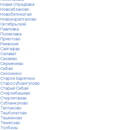
Новая Отрадовка
Новоабзаково
Новобелокатай
Новомурапталово
Октябрьский
Павловка
Поляковка
Приютово
Раевский
Сайгафар
Салават
Сахаево
Серменево
Сибай
Сихонкино
Старое Барятино
Старосубхангулово
Старый Сибай
Стерлибашево
Стерлитамак
Субханкулово
Таптыково
Ташбулатово
Ташкиново
Темясово
Толбазы