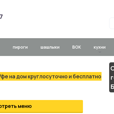
7
пироги
шашлыки
ВОК
кухни
С
Уфе на дом круглосуточно и бесплатно
г
отреть меню