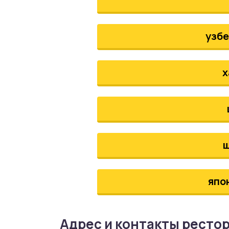
узбе
х
япо
Адрес и контакты ресто