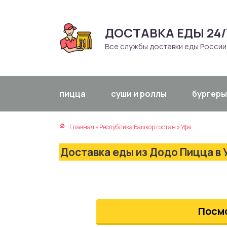
ДОСТАВКА ЕДЫ 24/
атская кухня
траки
Все службы доставки еды России
зинская кухня
ды
айская кухня
ны
пицца
суши и роллы
бургеры
екская кухня
чики
Главная
»
Республика Башкортостан
»
Уфа
нская кухня
ечка
Доставка еды из Додо Пицца в 
ерты
епродукты
Посм
та