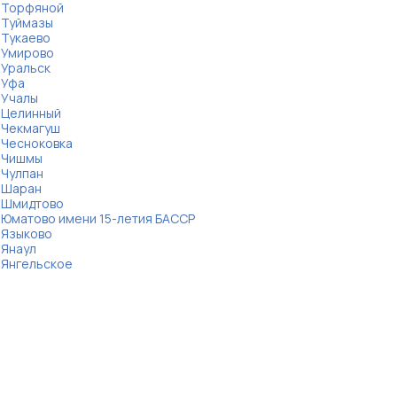
Торфяной
Туймазы
Тукаево
Умирово
Уральск
Уфа
Учалы
Целинный
Чекмагуш
Чесноковка
Чишмы
Чулпан
Шаран
Шмидтово
Юматово имени 15-летия БАССР
Языково
Янаул
Янгельское