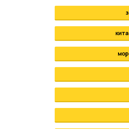
з
кита
мор