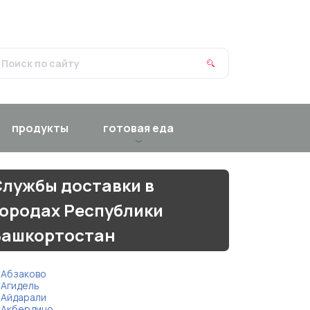
продукты
готовая еда
лужбы доставки в
ородах Республики
Башкортостан
Абзаково
Агидель
Айдарали
Акбердино