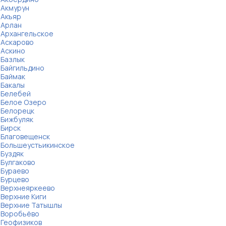
Акмурун
Акъяр
Арлан
Архангельское
Аскарово
Аскино
Базлык
Байгильдино
Баймак
Бакалы
Белебей
Белое Озеро
Белорецк
Бижбуляк
Бирск
Благовещенск
Большеустьикинское
Буздяк
Булгаково
Бураево
Бурцево
Верхнеяркеево
Верхние Киги
Верхние Татышлы
Воробьёво
Геофизиков