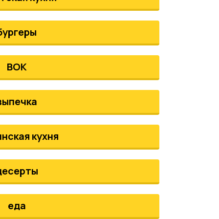
бургеры
ВОК
выпечка
инская кухня
десерты
еда