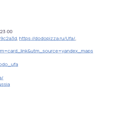
23:00
bc9c2a3d
,
https://dodopizza.ru/Ufa/
,
m=card_link&utm_source=yandex_maps
dodo_ufa
a/
ussia