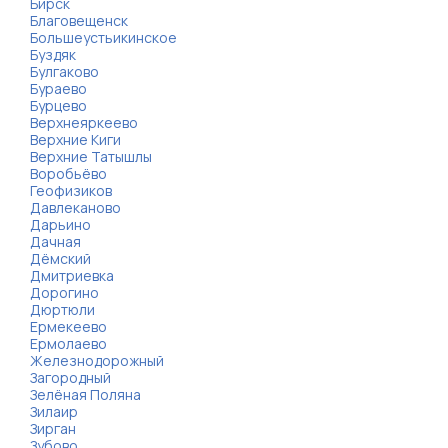
Бирск
Благовещенск
Большеустьикинское
Буздяк
Булгаково
Бураево
Бурцево
Верхнеяркеево
Верхние Киги
Верхние Татышлы
Воробьёво
Геофизиков
Давлеканово
Дарьино
Дачная
Дёмский
Дмитриевка
Дорогино
Дюртюли
Ермекеево
Ермолаево
Железнодорожный
Загородный
Зелёная Поляна
Зилаир
Зирган
Зубово