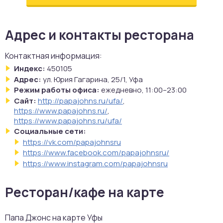
Адрес и контакты ресторана
Контактная информация:
Индекс:
450105
Адрес:
ул. Юрия Гагарина, 25/1, Уфа
Режим работы офиса:
ежедневно, 11:00–23:00
Сайт:
http://papajohns.ru/ufa/
,
https://www.papajohns.ru/
,
https://www.papajohns.ru/ufa/
Социальные сети:
https://vk.com/papajohnsru
https://www.facebook.com/papajohnsru/
https://www.instagram.com/papajohnsru
Ресторан/кафе на карте
Папа Джонс на карте Уфы