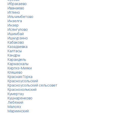
Ибракаево
Иванаево
Иглино
Ильчимбетово
Инзелга
Инзер
Исянгулово
Ишимбай
Ишмурзино
Кабаково
Казадаевка
Калтасы
Кандры
Караидель
Кармаскалы
Киргиз-Мияки
Кляшево
Красная Горка
Красноусольский
Красноусольский сельсовет
Краснохолмский
Кумертау
Кушнаренково
Лебяжий
Малояз
Мариинский