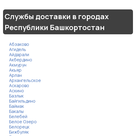
Службы доставки в городах
Республики Башкортостан
Абзаково
Агидель
Айдарали
Акбердино
Акмурун
Акъяр
Арлан
Архангельское
Аскарово
Аскино
Базлык
Байгильдино
Баймак
Бакалы
Белебей
Белое Озеро
Белорецк
Бижбуляк