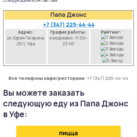
следующим контактам:
аты
Папа Джонс
йки
+7 (347) 225-44-44
Адрес:
График работы:
Рейтинг:
ул. Юрия Гагарина,
ежедневно, 11:00–
апури
25/1, Уфа
23:00
рма
Все телефоны кафе/ресторана:
+7 (347) 225-44-44
Вы можете заказать
следующую еду из Папа Джонс
в Уфе:
пицца