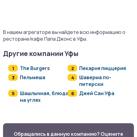
В нашем агрегаторе вы найдете всю информацию о
ресторане/кафе Папа Джонс в Уфы.
Другие компании Уфы
The Burgers
Пекарня пиццерия
Пельмеша
Шаверма по-
питерски
Шашлычная, блюда
Джей Сан Уфа
на углях
Обращались в данную компанию? Оцените