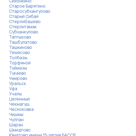
Сихонкино
Старое Барятино
Старосубхангулово
Старый Сибай
Стерлибашево
Стерлитамак
Субханкулово
Таптыково
Ташбулатово
Ташкиново
Темясово
Толбазы
Торфяной
Туймазы
Тукаево
Умирово
Уральск
Уфа
Учалы
Целинный
Чекмагуш
Чесноковка
Чишмы
Чулпан
Шаран
Шмидтово
Юматово имени 15-летия БАССР