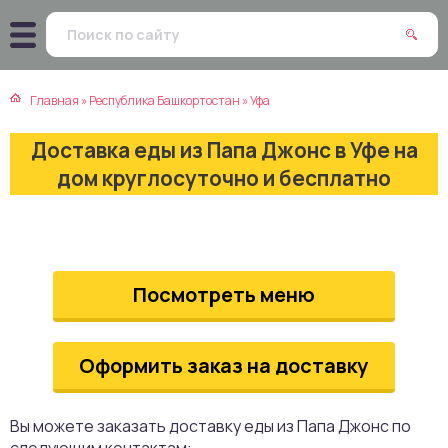
атская кухня
траки
Главная
»
Республика Башкортостан
»
Уфа
зинская кухня
ды
Доставка еды из Папа Джонс в Уфе на
айская кухня
ны
дом круглосуточно и бесплатно
екская кухня
чики
нская кухня
ечка
Посмотреть меню
ерты
Оформить заказ на доставку
епродукты
та
Вы можете заказать доставку еды из Папа Джонс по