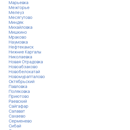
Марьевка
Межгорье
Мелеуз
Месягутово
Миндяк
Михайловка
Мишкино
Мраково
Наумовка
Нефтекамск
Нижние Каргалы
Николаевка
Новая Отрадовка
Новоабзаково
Новобелокатай
Новомурапталово
Октябрьский
Павловка
Поляковка
Приютово
Раевский
Сайгафар
Салават
Сахаево
Серменево
Сибай