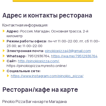
Адрес и контакты ресторана
Контактная информация:
Адрес:
Россия, Магадан, Основная трасса, 2-й
километр
Режим работы офиса:
пн-чт 11:00–22:00; пт, сб 11:00–
23:00; вс 11:00–22:00
Электронная почта:
pinokiopizza49@gmail.com
Whatsapp:
79512936764,
https://wa.me/79512936764
Сайт:
http://pinokiopizza.com/
,
https://pinokiopizza.myresto.online/
Социальные сети:
https://www.instagram.com/pinokio_pizza/
Ресторан/кафе на карте
Pinokio Pizza Bar на карте Магадана