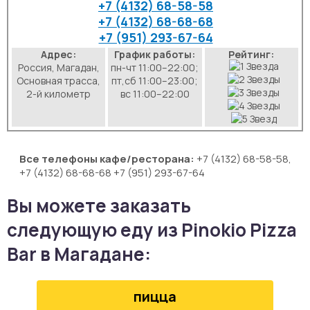
+7 (4132) 68-58-58
аты
+7 (4132) 68-68-68
+7 (951) 293-67-64
йки
Адрес:
График работы:
Рейтинг:
Россия, Магадан,
пн-чт 11:00–22:00;
Основная трасса,
пт,сб 11:00–23:00;
апури
2-й километр
вс 11:00–22:00
рма
Все телефоны кафе/ресторана:
+7 (4132) 68-58-58,
+7 (4132) 68-68-68 +7 (951) 293-67-64
Вы можете заказать
следующую еду из Pinokio Pizza
Bar в Магадане:
пицца