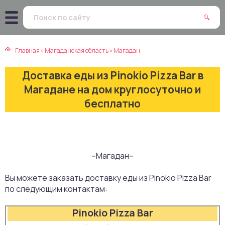
атская кухня
траки
Главная
»
Магаданская область
»
Магадан
зинская кухня
ды
Доставка еды из Pinokio Pizza Bar в
айская кухня
ны
Магадане на дом круглосуточно и
бесплатно
екская кухня
чики
нская кухня
ечка
--Магадан--
ерты
Вы можете заказать доставку еды из Pinokio Pizza Bar
епродукты
по следующим контактам:
Pinokio Pizza Bar
та