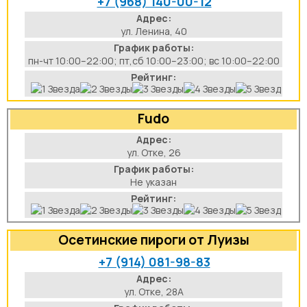
+7 (968) 140-00-12
аты
Адрес:
ул. Ленина, 40
График работы:
йки
пн-чт 10:00–22:00; пт,сб 10:00–23:00; вс 10:00–22:00
Рейтинг:
апури
Fudo
рма
Адрес:
ул. Отке, 26
График работы:
Не указан
Рейтинг:
Осетинские пироги от Луизы
+7 (914) 081-98-83
Адрес:
ул. Отке, 28А