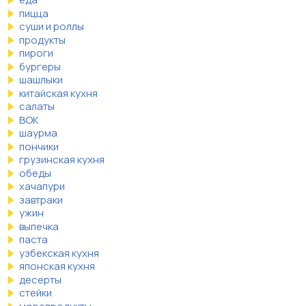
пицца
суши и роллы
продукты
пироги
бургеры
шашлыки
китайская кухня
салаты
ВОК
шаурма
пончики
грузинская кухня
обеды
хачапури
завтраки
ужин
выпечка
паста
узбекская кухня
японская кухня
десерты
стейки