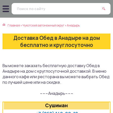
атская кухня
траки
Главная
»
Чукотский автономный округ
»
Анадырь
зинская кухня
ды
Доставка Обед в Анадыре на дом
айская кухня
ны
бесплатно и круглосуточно
екская кухня
чики
Вы можете заказать бесплатную доставку Обед в
нская кухня
ечка
Анадыре на дом с круглосуточной доставкой. В меню
данного кафе или ресторана вы можете выбрать Обед
ерты
по лучшей цене или на скидке.
~~~Анадырь~~~
епродукты
Сушиман
та