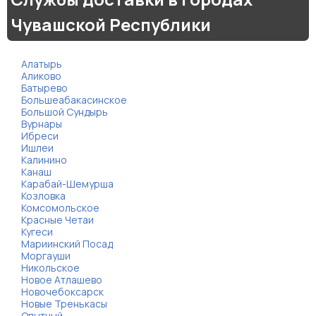
Чувашской Республики
Алатырь
Аликово
Батырево
Большеабакасинское
Большой Сундырь
Вурнары
Ибреси
Ишлеи
Калинино
Канаш
Карабай-Шемурша
Козловка
Комсомольское
Красные Четаи
Кугеси
Мариинский Посад
Моргауши
Никольское
Новое Атлашево
Новочебоксарск
Новые Тренькасы
Опытный