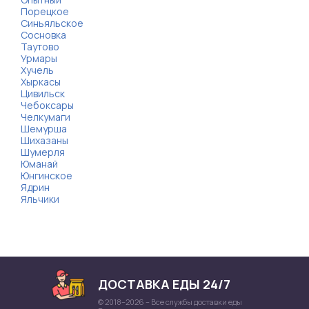
Порецкое
Синьяльское
Сосновка
Таутово
Урмары
Хучель
Хыркасы
Цивильск
Чебоксары
Челкумаги
Шемурша
Шихазаны
Шумерля
Юманай
Юнгинское
Ядрин
Яльчики
ДОСТАВКА ЕДЫ 24/7
© 2018–2026 – Все службы доставки еды