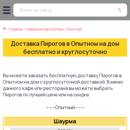
атская кухня
траки
Главная
»
Чувашская республика
»
Опытный
зинская кухня
ды
Доставка Пирогов в Опытном на дом
айская кухня
ны
бесплатно и круглосуточно
екская кухня
чики
Вы можете заказать бесплатную доставку Пирогов в
нская кухня
ечка
Опытном на дом с круглосуточной доставкой. В меню
данного кафе или ресторана вы можете выбрать
ерты
Пирогов по лучшей цене или на скидке.
~~~Опытный~~~
епродукты
Шаурма
та