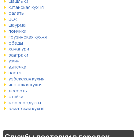
шашлыки
китайская кухня
салаты
ВОК
шаурма
пончики
грузинская кухня
обеды
хачапури
завтраки
ужин
выпечка
паста
узбекская кухня
японская кухня
десерты
стейки
морепродукты
азиатская кухня
Службы доставки в городах