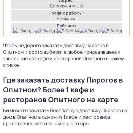
Адрес:
Дорожная ул., 1А
аты
График работы:
Не указан
йки
Рейтинг:
апури
Чтобы недорого заказать доставку Пирогов в
Опытном, просто выберите любое понравившееся
рма
заведение из 1 кафе и ресторанов Опытного в нашем
списке.
Где заказать доставку Пирогов в
Опытном? Более 1 кафе и
ресторанов Опытного на карте
Вы можете заказать бесплатную доставку Пирогов на
дом в Опытном в одном из 1 кафе и ресторанов,
представленных в нашем агрегаторе.