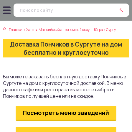
атская кухня
траки
Главная
»
Ханты-Мансийский автономный округ - Югра
»
Сургут
зинская кухня
ды
Доставка Пончиков в Сургуте на дом
айская кухня
ны
бесплатно и круглосуточно
екская кухня
чики
Вы можете заказать бесплатную доставку Пончиков в
нская кухня
ечка
Сургуте на дом с круглосуточной доставкой. В меню
данного кафе или ресторана вы можете выбрать
ерты
Пончиков по лучшей цене или на скидке.
епродукты
Посмотреть меню заведений
та