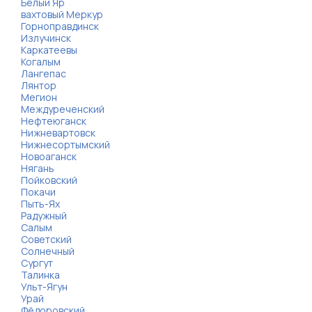
Белый Яр
вахтовый Меркур
Горноправдинск
Излучинск
Каркатеевы
Когалым
Лангепас
Лянтор
Мегион
Междуреченский
Нефтеюганск
Нижневартовск
Нижнесортымский
Новоаганск
Нягань
Пойковский
Покачи
Пыть-Ях
Радужный
Салым
Советский
Солнечный
Сургут
Талинка
Ульт-Ягун
Урай
Фёдоровский