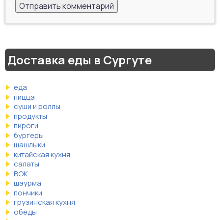
Доставка еды в Сургуте
еда
пицца
суши и роллы
продукты
пироги
бургеры
шашлыки
китайская кухня
салаты
ВОК
шаурма
пончики
грузинская кухня
обеды