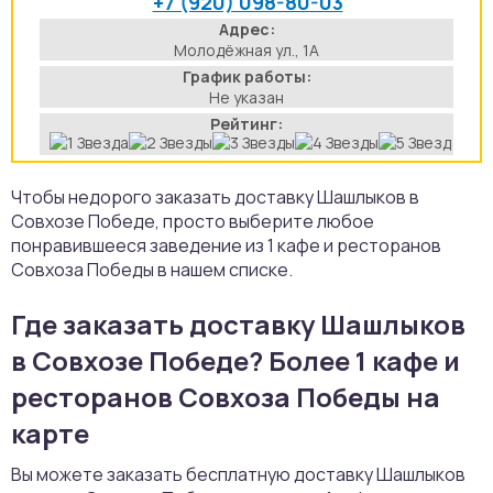
+7 (920) 098-80-03
аты
Адрес:
Молодёжная ул., 1А
График работы:
йки
Не указан
Рейтинг:
апури
рма
Чтобы недорого заказать доставку Шашлыков в
Совхозе Победе, просто выберите любое
понравившееся заведение из 1 кафе и ресторанов
Совхоза Победы в нашем списке.
Где заказать доставку Шашлыков
в Совхозе Победе? Более 1 кафе и
ресторанов Совхоза Победы на
карте
Вы можете заказать бесплатную доставку Шашлыков