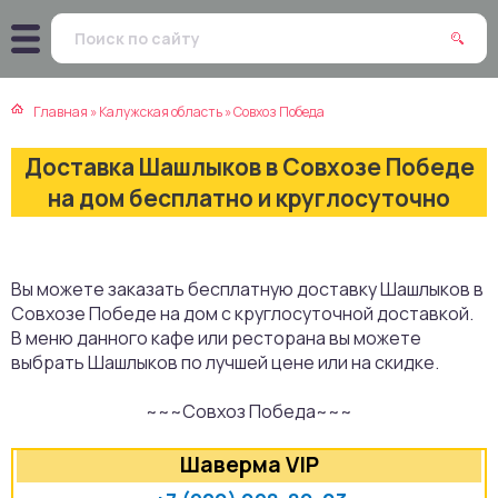
атская кухня
траки
Главная
»
Калужская область
»
Совхоз Победа
зинская кухня
ды
Доставка Шашлыков в Совхозе Победе
айская кухня
ны
на дом бесплатно и круглосуточно
екская кухня
чики
Вы можете заказать бесплатную доставку Шашлыков в
нская кухня
ечка
Совхозе Победе на дом с круглосуточной доставкой.
В меню данного кафе или ресторана вы можете
ерты
выбрать Шашлыков по лучшей цене или на скидке.
~~~Совхоз Победа~~~
епродукты
Шаверма VIP
та