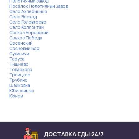
Полотняный Завод
Посёлок Полотняный Завод
Село Ахлебинино
Село Восход
Село Головтеево
Село Коллонтай
Совхоз Боровский
Совхоз Победа
Сосенский
Сосновый Бор
Сухиничи
Таруса
Тишнево
Товарково
Троицкое
Трубино
Шайковка
Юбилейный
Юхнов
ДОСТАВКА ЕДЫ 24/7