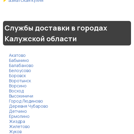
азиатская кухня
Службы доставки в городах
Калужской области
Акатово
Бабынино
Балабаново
Белоусово
Боровск
Воротынск
Ворсино
Восход
Высокиничи
Город Людиново
Деревня Чубарово
Детчино
Ермолино
Жиздра
Жилетово
Жуков