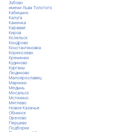
Зубово
имени Льва Толстого
Кабицыно
Калуга
Каменка
Каравай
Киров
Козельск
Кондрово
Константиновка
Корекозево
Кременки
Кудиново
Курганы
Людиново
Малоярославец
Маринки
Медынь
Мосальск
Мстихино
Мятлево
Новое Казачье
Обнинск
Орехово
Перцево
Подборки