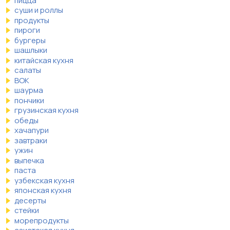
пицца
суши и роллы
продукты
пироги
бургеры
шашлыки
китайская кухня
салаты
ВОК
шаурма
пончики
грузинская кухня
обеды
хачапури
завтраки
ужин
выпечка
паста
узбекская кухня
японская кухня
десерты
стейки
морепродукты