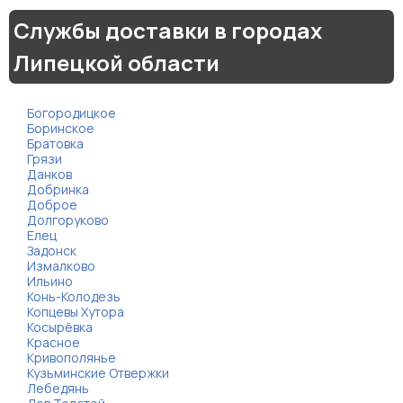
Службы доставки в городах
Липецкой области
Богородицкое
Боринское
Братовка
Грязи
Данков
Добринка
Доброе
Долгоруково
Елец
Задонск
Измалково
Ильино
Конь-Колодезь
Копцевы Хутора
Косырёвка
Красное
Кривополянье
Кузьминские Отвержки
Лебедянь