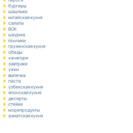
бургеры
шашлыки
китайская кухня
салаты
ВОК
шаурма
пончики
грузинская кухня
обеды
хачапури
завтраки
ужин
выпечка
паста
узбекская кухня
японская кухня
десерты
стейки
морепродукты
азиатская кухня