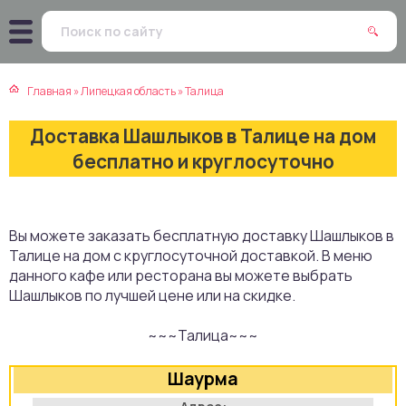
атская кухня
траки
Главная
»
Липецкая область
»
Талица
зинская кухня
ды
Доставка Шашлыков в Талице на дом
айская кухня
ны
бесплатно и круглосуточно
екская кухня
чики
Вы можете заказать бесплатную доставку Шашлыков в
нская кухня
ечка
Талице на дом с круглосуточной доставкой. В меню
данного кафе или ресторана вы можете выбрать
ерты
Шашлыков по лучшей цене или на скидке.
~~~Талица~~~
епродукты
Шаурма
та