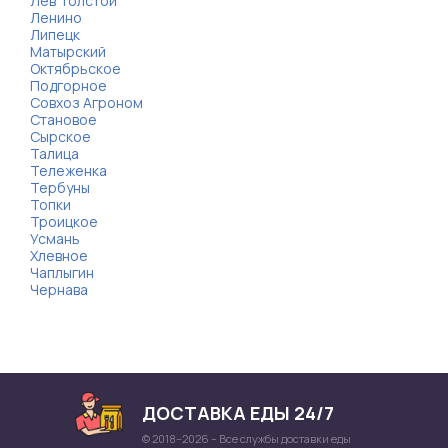
Лев Толстой
Ленино
Липецк
Матырский
Октябрьское
Подгорное
Совхоз Агроном
Становое
Сырское
Талица
Тележенка
Тербуны
Топки
Троицкое
Усмань
Хлевное
Чаплыгин
Чернава
ДОСТАВКА ЕДЫ 24/7
© 2018–2026 – Все службы доставки еды