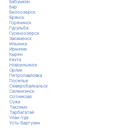
Бабушкин
Бар
Белоозерск
Брянск
Горячинск
Гурульба
Гусиноозерск
Закаменск
Ильинка
Иркилик
Кырен
Кяхта
Новоильинск
Орлик
Петропавловка
Поселье
Северобайкальск
Селенгинск
Сотниково
Сужа
Таксимо
Тарбагатай
Улан-Удэ
Усть-Баргузин