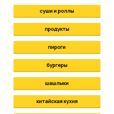
аты
суши и роллы
йки
продукты
апури
рма
пироги
бургеры
шашлыки
китайская кухня