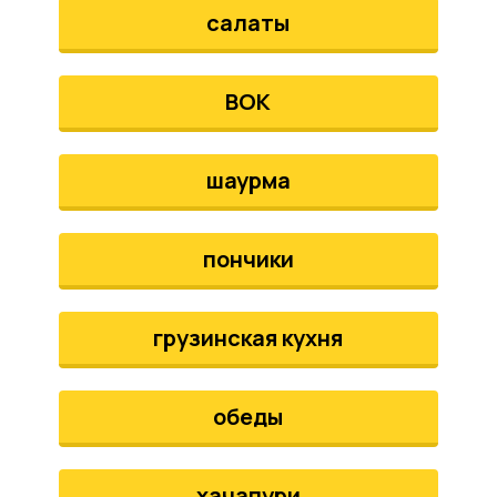
салаты
ВОК
шаурма
пончики
грузинская кухня
обеды
хачапури