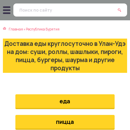
атская кухня
траки
Главная
»
Республика Бурятия
зинская кухня
ды
Доставка еды круглосуточно в Улан-Удэ
айская кухня
ны
на дом: суши, роллы, шашлыки, пироги,
пицца, бургеры, шаурма и другие
екская кухня
чики
продукты
нская кухня
ечка
ерты
еда
епродукты
пицца
та