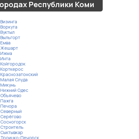
ородах Республики Коми
Визинга
Воркута
Вуктыл
Выльгорт
Емва
Жешарт
Ижма
Инта
Койгородок
Корткерос
Краснозатонский
Малая Слуда
Микунь
Нижний Одес
Объячево
Пажга
Печора
Северный
Серёгово
Сосногорск
Строитель
Сыктывкар
Троицко-Печорск