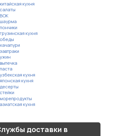
китайская кухня
салаты
ВОК
шаурма
пончики
грузинская кухня
обеды
хачапури
завтраки
ужин
выпечка
паста
узбекская кухня
японская кухня
десерты
стейки
морепродукты
азиатская кухня
лужбы доставки в