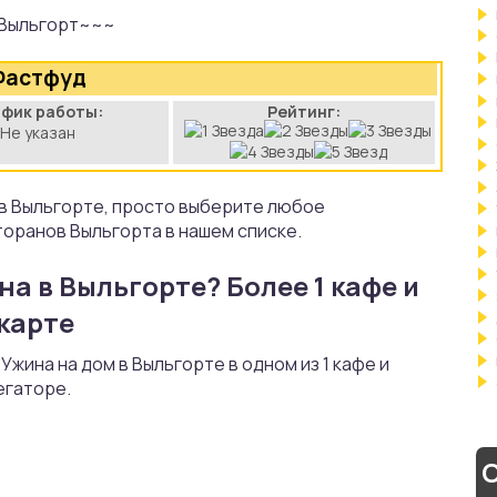
Выльгорт~~~
Фастфуд
афик работы:
Рейтинг:
Не указан
 в Выльгорте, просто выберите любое
торанов Выльгорта в нашем списке.
на в Выльгорте? Более 1 кафе и
карте
жина на дом в Выльгорте в одном из 1 кафе и
егаторе.
С