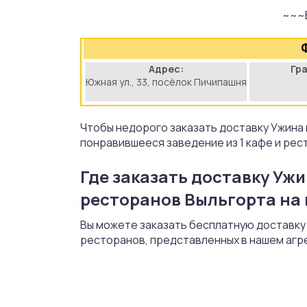
~~~
аты
йки
Адрес:
Гр
Южная ул., 33, посёлок Пичипашня
апури
рма
Чтобы недорого заказать доставку Ужина
понравившееся заведение из 1 кафе и рес
Где заказать доставку Ужи
ресторанов Выльгорта на 
Вы можете заказать бесплатную доставку У
ресторанов, представленных в нашем агр