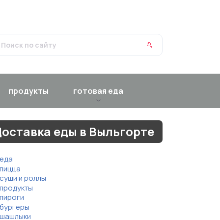
продукты
готовая еда
оставка еды в Выльгорте
еда
пицца
суши и роллы
продукты
пироги
бургеры
шашлыки