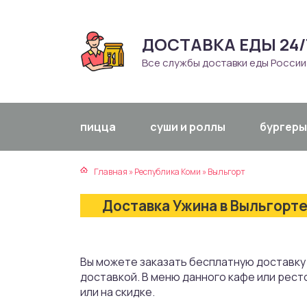
ДОСТАВКА ЕДЫ 24/
атская кухня
траки
Все службы доставки еды России
зинская кухня
ды
айская кухня
ны
пицца
суши и роллы
бургеры
екская кухня
чики
Главная
»
Республика Коми
»
Выльгорт
нская кухня
ечка
Доставка Ужина в Выльгорте
ерты
епродукты
Вы можете заказать бесплатную доставку 
доставкой. В меню данного кафе или рест
та
или на скидке.