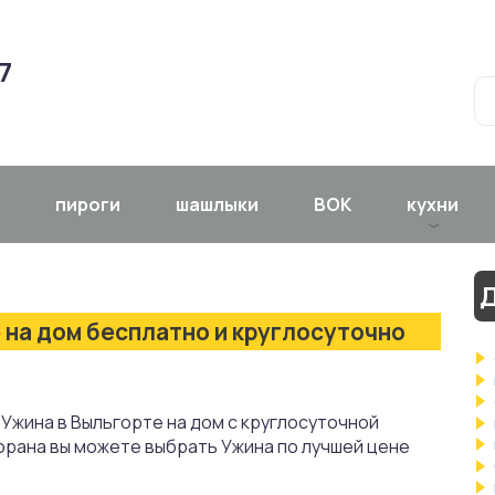
7
пироги
шашлыки
ВОК
кухни
Д
 на дом бесплатно и круглосуточно
Ужина в Выльгорте на дом с круглосуточной
орана вы можете выбрать Ужина по лучшей цене