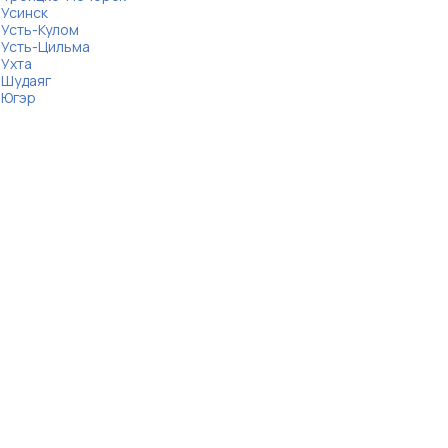
Усинск
Усть-Кулом
Усть-Цильма
Ухта
Шудаяг
Югэр