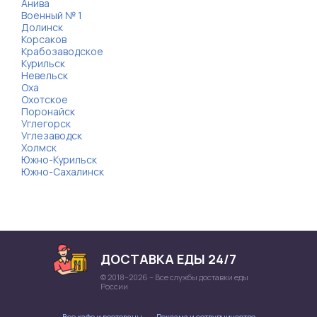
Анива
Военный № 1
Долинск
Корсаков
Крабозаводское
Курильск
Невельск
Оха
Охотское
Поронайск
Углегорск
Углезаводск
Холмск
Южно-Курильск
Южно-Сахалинск
ДОСТАВКА ЕДЫ 24/7
© 2018–2026 – Все службы доставки еды
России
Все кафе и рестораны
Реклама и сотрудничество