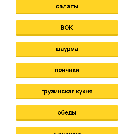
салаты
ВОК
шаурма
пончики
грузинская кухня
обеды
хачапури