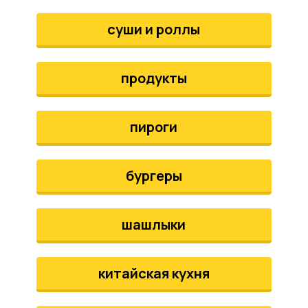
аты
суши и роллы
йки
продукты
апури
рма
пироги
бургеры
шашлыки
китайская кухня