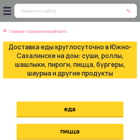
атская кухня
траки
Главная
»
Сахалинская область
зинская кухня
ды
Доставка еды круглосуточно в Южно-
айская кухня
ны
Сахалинске на дом: суши, роллы,
шашлыки, пироги, пицца, бургеры,
екская кухня
чики
шаурма и другие продукты
нская кухня
ечка
ерты
еда
епродукты
пицца
та