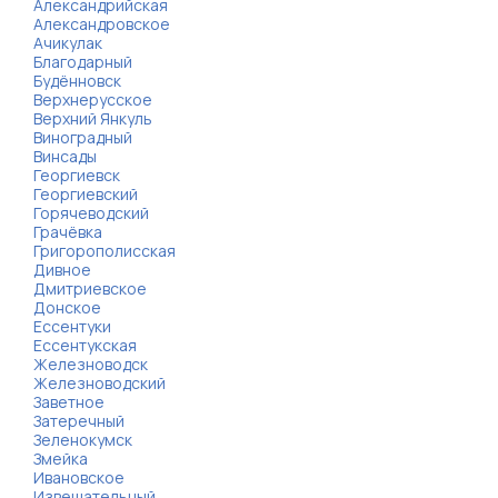
Александрийская
Александровское
Ачикулак
Благодарный
Будённовск
Верхнерусское
Верхний Янкуль
Виноградный
Винсады
Георгиевск
Георгиевский
Горячеводский
Грачёвка
Григорополисская
Дивное
Дмитриевское
Донское
Ессентуки
Ессентукская
Железноводск
Железноводский
Заветное
Затеречный
Зеленокумск
Змейка
Ивановское
Извещательный