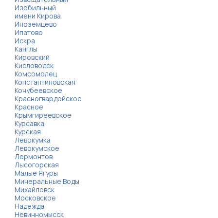
Изобильный
имени Кирова
Иноземцево
Ипатово
Искра
Канглы
Кировский
Кисловодск
Комсомолец
Константиновская
Кочубеевское
Красногвардейское
Красное
Крымгиреевское
Курсавка
Курская
Левокумка
Левокумское
Лермонтов
Лысогорская
Малые Ягуры
Минеральные Воды
Михайловск
Московское
Надежда
Невинномысск