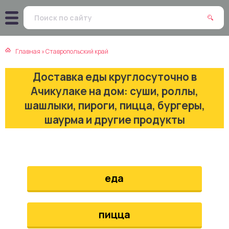
атская кухня
траки
Главная
»
Ставропольский край
зинская кухня
ды
Доставка еды круглосуточно в
айская кухня
ны
Ачикулаке на дом: суши, роллы,
шашлыки, пироги, пицца, бургеры,
екская кухня
чики
шаурма и другие продукты
нская кухня
ечка
ерты
еда
епродукты
пицца
та