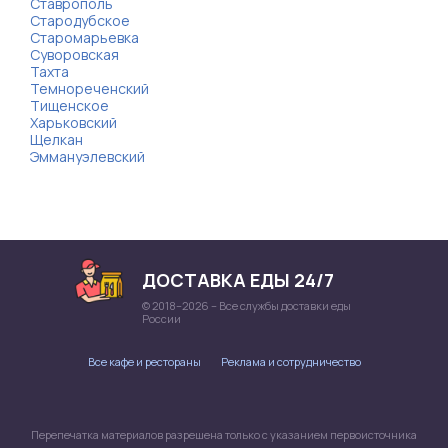
Ставрополь
Стародубское
Старомарьевка
Суворовская
Тахта
Темнореченский
Тищенское
Харьковский
Щелкан
Эммануэлевский
ДОСТАВКА ЕДЫ 24/7
© 2018–2026 – Все службы доставки еды
России
Все кафе и рестораны
Реклама и сотрудничество
Перепечатка материалов разрешена только с указанием первоисточника