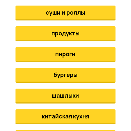
аты
суши и роллы
йки
продукты
апури
рма
пироги
бургеры
шашлыки
китайская кухня