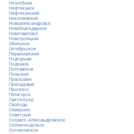
Незлобная
Нефтекумск
Нефтекумский
Николаевский
Новоалександровск
Новоблагодарное
Новопавловск
Новотроицкая
Обильное
Октябрьское
Первомайский
Подгорная
Подкумок
Полтавское
Польский
Прасковея
Присадовый
Прогресс
Пятигорск
Светлоград
Свободы
Северное
Советский
Солдато-Александровское
Солнечнодольск
Сотниковское