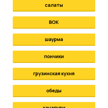
салаты
ВОК
шаурма
пончики
грузинская кухня
обеды
хачапури