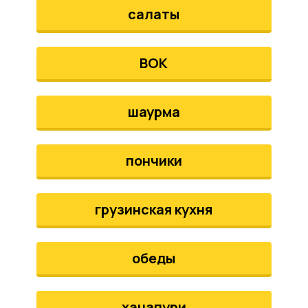
салаты
ВОК
шаурма
пончики
грузинская кухня
обеды
хачапури