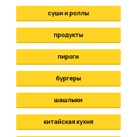
аты
суши и роллы
йки
продукты
апури
рма
пироги
бургеры
шашлыки
китайская кухня