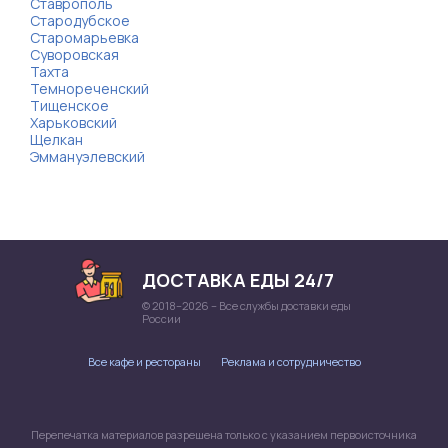
Ставрополь
Стародубское
Старомарьевка
Суворовская
Тахта
Темнореченский
Тищенское
Харьковский
Щелкан
Эммануэлевский
ДОСТАВКА ЕДЫ 24/7
© 2018–2026 – Все службы доставки еды
России
Все кафе и рестораны
Реклама и сотрудничество
Перепечатка материалов разрешена только с указанием первоисточника