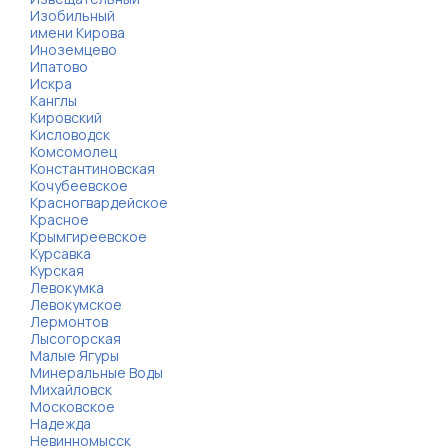
Изобильный
имени Кирова
Иноземцево
Ипатово
Искра
Канглы
Кировский
Кисловодск
Комсомолец
Константиновская
Кочубеевское
Красногвардейское
Красное
Крымгиреевское
Курсавка
Курская
Левокумка
Левокумское
Лермонтов
Лысогорская
Малые Ягуры
Минеральные Воды
Михайловск
Московское
Надежда
Невинномысск