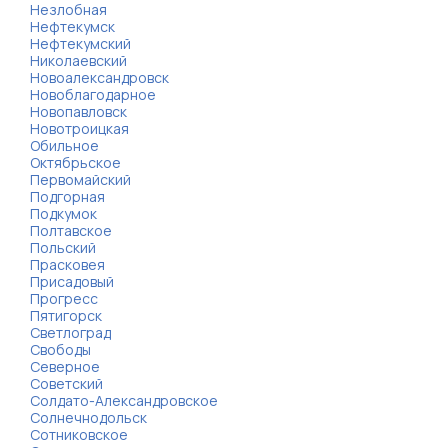
Незлобная
Нефтекумск
Нефтекумский
Николаевский
Новоалександровск
Новоблагодарное
Новопавловск
Новотроицкая
Обильное
Октябрьское
Первомайский
Подгорная
Подкумок
Полтавское
Польский
Прасковея
Присадовый
Прогресс
Пятигорск
Светлоград
Свободы
Северное
Советский
Солдато-Александровское
Солнечнодольск
Сотниковское