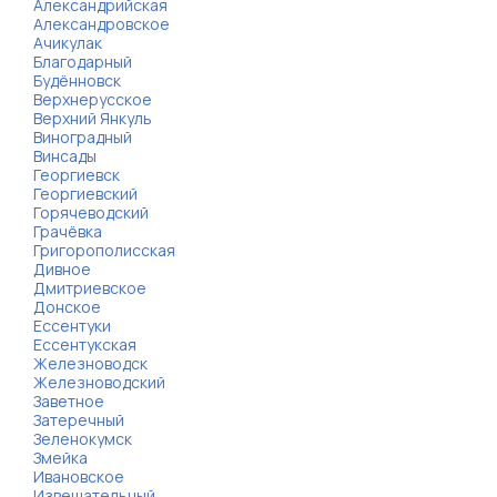
Александрийская
Александровское
Ачикулак
Благодарный
Будённовск
Верхнерусское
Верхний Янкуль
Виноградный
Винсады
Георгиевск
Георгиевский
Горячеводский
Грачёвка
Григорополисская
Дивное
Дмитриевское
Донское
Ессентуки
Ессентукская
Железноводск
Железноводский
Заветное
Затеречный
Зеленокумск
Змейка
Ивановское
Извещательный