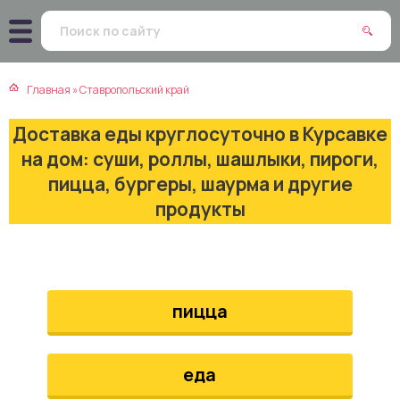
атская кухня
траки
Главная
»
Ставропольский край
зинская кухня
ды
Доставка еды круглосуточно в Курсавке
айская кухня
ны
на дом: суши, роллы, шашлыки, пироги,
пицца, бургеры, шаурма и другие
екская кухня
чики
продукты
нская кухня
ечка
ерты
пицца
епродукты
еда
та