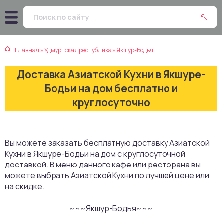
атская кухня
траки
Главная
»
Удмуртская республика
»
Якшур-Бодья
зинская кухня
ды
Доставка Азиатской Кухни в Якшуре-
айская кухня
ны
Бодьи на дом бесплатно и
круглосуточно
екская кухня
чики
нская кухня
ечка
Вы можете заказать бесплатную доставку Азиатской
Кухни в Якшуре-Бодьи на дом с круглосуточной
ерты
доставкой. В меню данного кафе или ресторана вы
можете выбрать Азиатской Кухни по лучшей цене или
епродукты
на скидке.
~~~Якшур-Бодья~~~
та