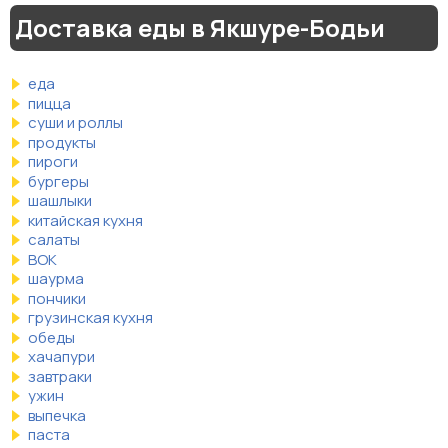
Доставка еды в Якшуре-Бодьи
еда
пицца
суши и роллы
продукты
пироги
бургеры
шашлыки
китайская кухня
салаты
ВОК
шаурма
пончики
грузинская кухня
обеды
хачапури
завтраки
ужин
выпечка
паста