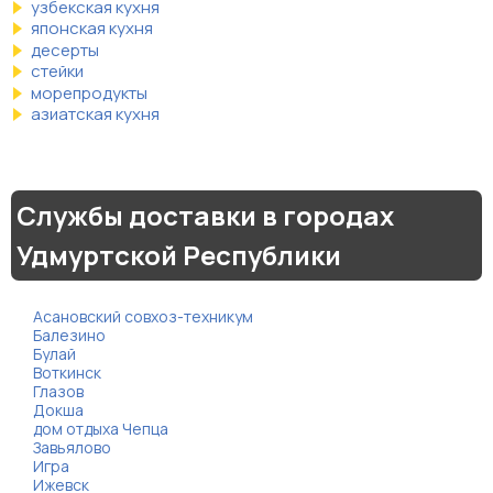
узбекская кухня
японская кухня
десерты
стейки
морепродукты
азиатская кухня
Службы доставки в городах
Удмуртской Республики
Асановский совхоз-техникум
Балезино
Булай
Воткинск
Глазов
Докша
дом отдыха Чепца
Завьялово
Игра
Ижевск