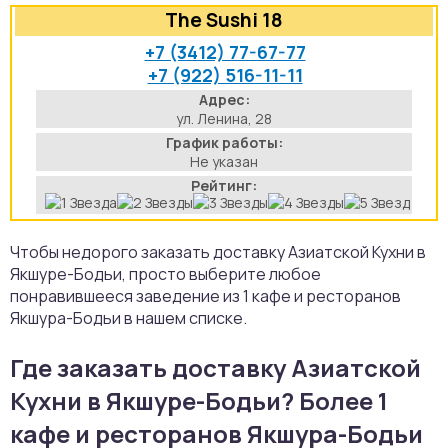
The Sushi 18
аты
+7 (3412) 77-67-77
+7 (922) 516-11-11
йки
Адрес:
ул. Ленина, 28
апури
График работы:
Не указан
рма
Рейтинг:
Чтобы недорого заказать доставку Азиатской Кухни в
Якшуре-Бодьи, просто выберите любое
понравившееся заведение из 1 кафе и ресторанов
Якшура-Бодьи в нашем списке.
Где заказать доставку Азиатской
Кухни в Якшуре-Бодьи? Более 1
кафе и ресторанов Якшура-Бодьи