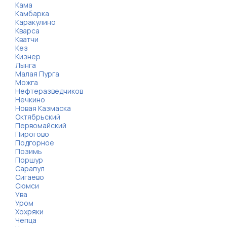
Кама
Камбарка
Каракулино
Кварса
Кватчи
Кез
Кизнер
Лынга
Малая Пурга
Можга
Нефтеразведчиков
Нечкино
Новая Казмаска
Октябрьский
Первомайский
Пирогово
Подгорное
Позимь
Поршур
Сарапул
Сигаево
Сюмси
Ува
Уром
Хохряки
Чепца