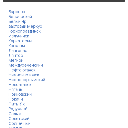
Барсово
Белоярский
Белый Яр
вахтовый Меркур
Горноправдинск
Излучинск
Каркатеевы
Когалым
Лангепас
Лянтор
Мегион
Междуреченский
Нефтеюганск
Нижневартовск
Нижнесортымский
Новоаганск
Нягань
Пойковский
Покачи
Пыть-Ях
Радужный
Салым
Советский
Солнечный