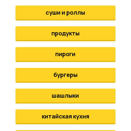
аты
суши и роллы
йки
продукты
апури
рма
пироги
бургеры
шашлыки
китайская кухня