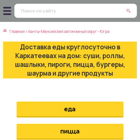
атская кухня
траки
Главная
»
Ханты-Мансийский автономный округ - Югра
зинская кухня
ды
Доставка еды круглосуточно в
айская кухня
ны
Каркатеевах на дом: суши, роллы,
шашлыки, пироги, пицца, бургеры,
екская кухня
чики
шаурма и другие продукты
нская кухня
ечка
ерты
еда
епродукты
пицца
та