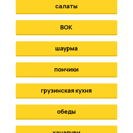
салаты
ВОК
шаурма
пончики
грузинская кухня
обеды
хачапури