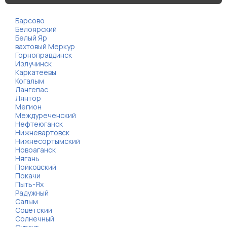
Барсово
Белоярский
Белый Яр
вахтовый Меркур
Горноправдинск
Излучинск
Каркатеевы
Когалым
Лангепас
Лянтор
Мегион
Междуреченский
Нефтеюганск
Нижневартовск
Нижнесортымский
Новоаганск
Нягань
Пойковский
Покачи
Пыть-Ях
Радужный
Салым
Советский
Солнечный