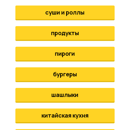
аты
суши и роллы
йки
продукты
апури
рма
пироги
бургеры
шашлыки
китайская кухня