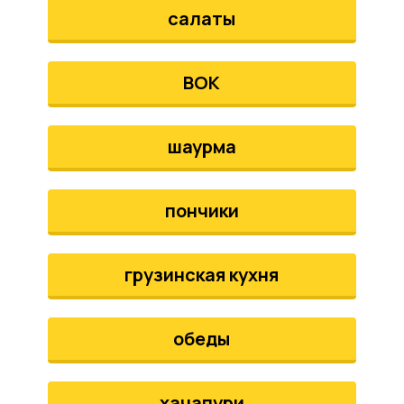
салаты
ВОК
шаурма
пончики
грузинская кухня
обеды
хачапури