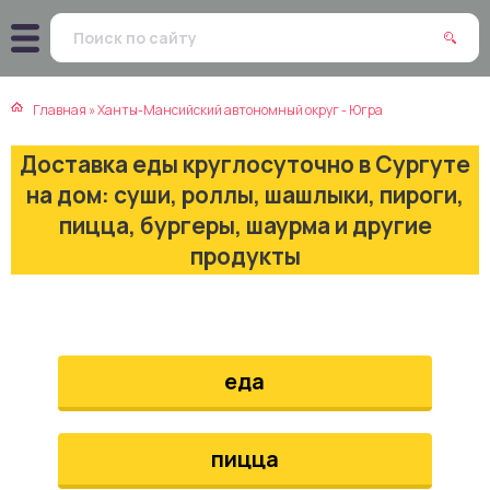
атская кухня
траки
Главная
»
Ханты-Мансийский автономный округ - Югра
зинская кухня
ды
Доставка еды круглосуточно в Сургуте
айская кухня
ны
на дом: суши, роллы, шашлыки, пироги,
пицца, бургеры, шаурма и другие
екская кухня
чики
продукты
нская кухня
ечка
ерты
еда
епродукты
пицца
та