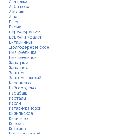
Агаповка
Акбашева
Аргаяш
Аша
Бакал
Варна
Верхнеуральск
Верхний Уфалей
Витаминный
Долгодеревенское
Еманжелинка
Еманжелинск
Западный
Запасное
Златоуст
Златоустовский
Казанцево
Кайгородово
Карабаш
Карталы
Касли
Катав-Ивановск
Кизильское
Кичигино
Копейск
Коркино
Красногорский