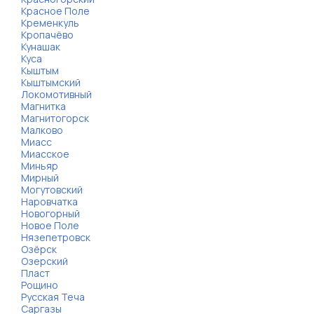
Красное Поле
Кременкуль
Кропачёво
Кунашак
Куса
Кыштым
Кыштымский
Локомотивный
Магнитка
Магнитогорск
Малково
Миасс
Миасское
Миньяр
Мирный
Могутовский
Наровчатка
Новогорный
Новое Поле
Нязепетровск
Озёрск
Озерский
Пласт
Рощино
Русская Теча
Саргазы