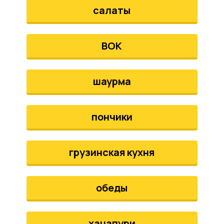
салаты
ВОК
шаурма
пончики
грузинская кухня
обеды
хачапури