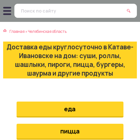
атская кухня
траки
Главная
»
Челябинская область
зинская кухня
ды
Доставка еды круглосуточно в Катаве-
айская кухня
ны
Ивановске на дом: суши, роллы,
шашлыки, пироги, пицца, бургеры,
екская кухня
чики
шаурма и другие продукты
нская кухня
ечка
ерты
еда
епродукты
пицца
та