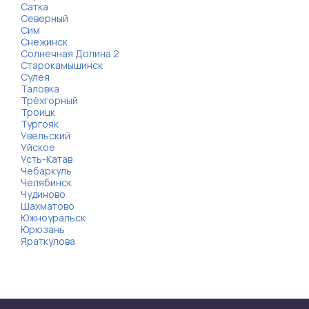
Сатка
Северный
Сим
Снежинск
Солнечная Долина 2
Старокамышинск
Сулея
Таловка
Трёхгорный
Троицк
Тургояк
Увельский
Уйское
Усть-Катав
Чебаркуль
Челябинск
Чудиново
Шахматово
Южноуральск
Юрюзань
Яраткулова