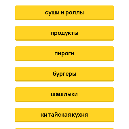
аты
суши и роллы
йки
продукты
апури
рма
пироги
бургеры
шашлыки
китайская кухня