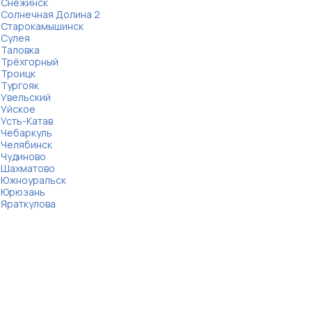
Снежинск
Солнечная Долина 2
Старокамышинск
Сулея
Таловка
Трёхгорный
Троицк
Тургояк
Увельский
Уйское
Усть-Катав
Чебаркуль
Челябинск
Чудиново
Шахматово
Южноуральск
Юрюзань
Яраткулова