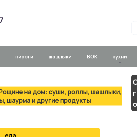
7
пироги
шашлыки
ВОК
кухни
С
Рощине на дом: суши, роллы, шашлыки,
ры, шаурма и другие продукты
еда