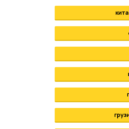
кита
груз