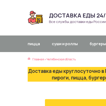
ДОСТАВКА ЕДЫ 24/
атская кухня
траки
Все службы доставки еды России
зинская кухня
ды
айская кухня
ны
пицца
суши и роллы
бургеры
екская кухня
чики
Главная
»
Челябинская область
нская кухня
ечка
Доставка еды круглосуточно в 
ерты
пироги, пицца, бурге
епродукты
та