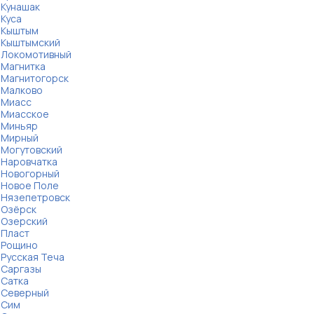
Кунашак
Куса
Кыштым
Кыштымский
Локомотивный
Магнитка
Магнитогорск
Малково
Миасс
Миасское
Миньяр
Мирный
Могутовский
Наровчатка
Новогорный
Новое Поле
Нязепетровск
Озёрск
Озерский
Пласт
Рощино
Русская Теча
Саргазы
Сатка
Северный
Сим