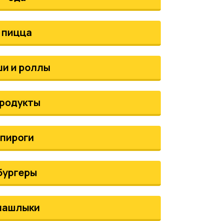
пицца
ши и роллы
родукты
пироги
бургеры
шашлыки