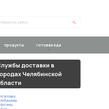
продукты
готовая еда
лужбы доставки в
городах Челябинской
области
Агаповка
Акбашева
Аргаяш
Аша