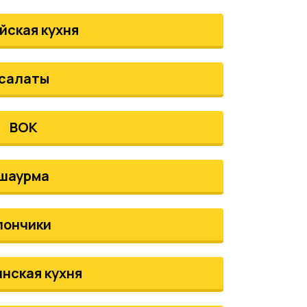
йская кухня
салаты
ВОК
шаурма
пончики
инская кухня