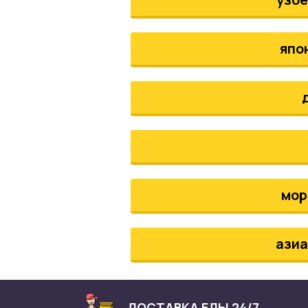
япо
мор
азиа
ДОСТАВКА ЕДЫ 24/7