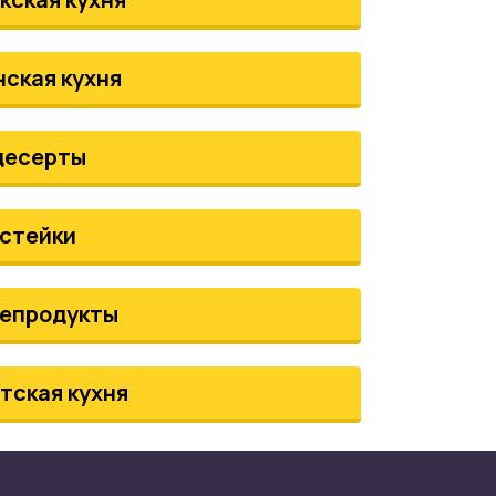
нская кухня
десерты
стейки
епродукты
тская кухня