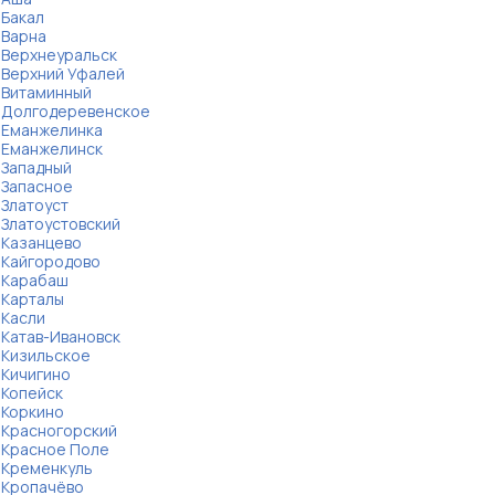
Бакал
Варна
Верхнеуральск
Верхний Уфалей
Витаминный
Долгодеревенское
Еманжелинка
Еманжелинск
Западный
Запасное
Златоуст
Златоустовский
Казанцево
Кайгородово
Карабаш
Карталы
Касли
Катав-Ивановск
Кизильское
Кичигино
Копейск
Коркино
Красногорский
Красное Поле
Кременкуль
Кропачёво