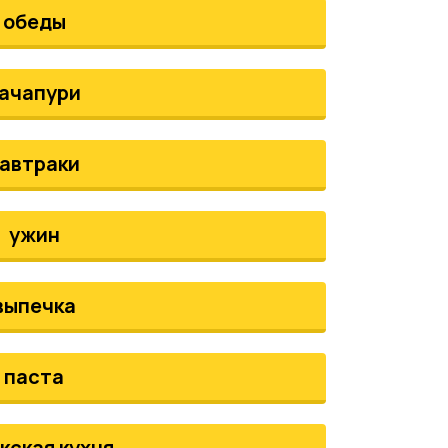
обеды
ачапури
автраки
ужин
выпечка
паста
кская кухня