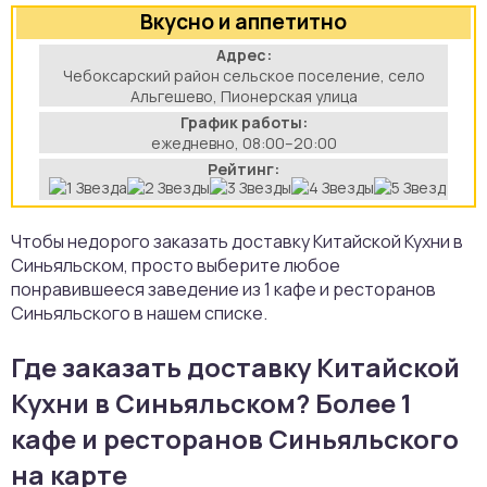
Вкусно и аппетитно
аты
Адрес:
Чебоксарский район сельское поселение, село
йки
Альгешево, Пионерская улица
График работы:
апури
ежедневно, 08:00–20:00
Рейтинг:
рма
Чтобы недорого заказать доставку Китайской Кухни в
Синьяльском, просто выберите любое
понравившееся заведение из 1 кафе и ресторанов
Синьяльского в нашем списке.
Где заказать доставку Китайской
Кухни в Синьяльском? Более 1
кафе и ресторанов Синьяльского
на карте