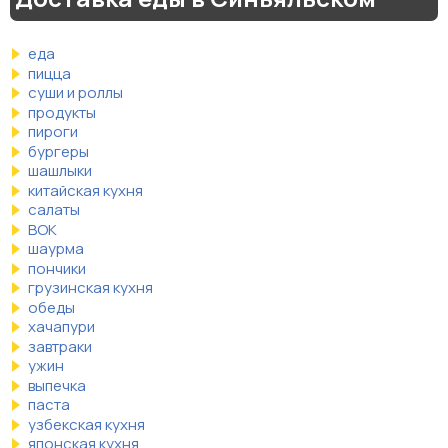
еда
пицца
суши и роллы
продукты
пироги
бургеры
шашлыки
китайская кухня
салаты
ВОК
шаурма
пончики
грузинская кухня
обеды
хачапури
завтраки
ужин
выпечка
паста
узбекская кухня
японская кухня