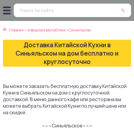
атская кухня
траки
Главная
»
Чувашская республика
»
Синьяльское
зинская кухня
ды
Доставка Китайской Кухни в
айская кухня
ны
Синьяльском на дом бесплатно и
круглосуточно
екская кухня
чики
нская кухня
ечка
Вы можете заказать бесплатную доставку Китайской
Кухни в Синьяльском на дом с круглосуточной
ерты
доставкой. В меню данного кафе или ресторана вы
можете выбрать Китайской Кухни по лучшей цене или
епродукты
на скидке.
~~~Синьяльское~~~
та