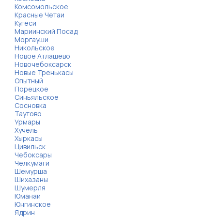
Комсомольское
Красные Четаи
Кугеси
Мариинский Посад
Моргауши
Никольское
Новое Атлашево
Новочебоксарск
Новые Тренькасы
Опытный
Порецкое
Синьяльское
Сосновка
Таутово
Урмары
Хучель
Хыркасы
Цивильск
Чебоксары
Челкумаги
Шемурша
Шихазаны
Шумерля
Юманай
Юнгинское
Ядрин