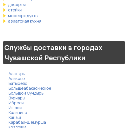
десерты
стейки
морепродукты
азиатская кухня
Службы доставки в городах
Чувашской Республики
Алатырь
Аликово
Батырево
Большеабакасинское
Большой Сундырь
Вурнары
Ибреси
Ишлеи
Калинино
Канаш
Карабай-Шемурша
Козловка