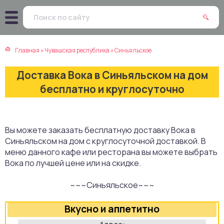
атская кухня
траки
Главная
»
Чувашская республика
»
Синьяльское
зинская кухня
ды
Доставка Вока в Синьяльском на дом
айская кухня
ны
бесплатно и круглосуточно
екская кухня
чики
Вы можете заказать бесплатную доставку Вока в
нская кухня
ечка
Синьяльском на дом с круглосуточной доставкой. В
меню данного кафе или ресторана вы можете выбрать
ерты
Вока по лучшей цене или на скидке.
~~~Синьяльское~~~
епродукты
Вкусно и аппетитно
та