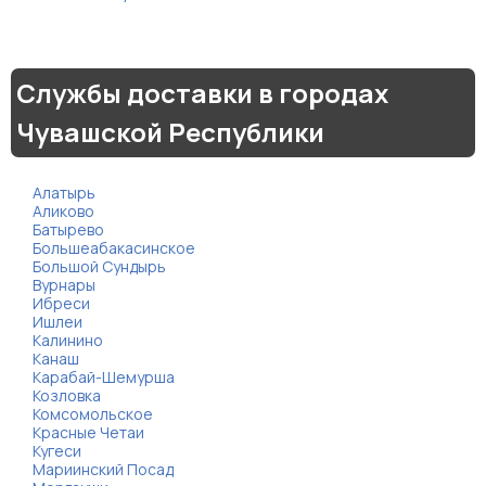
Службы доставки в городах
Чувашской Республики
Алатырь
Аликово
Батырево
Большеабакасинское
Большой Сундырь
Вурнары
Ибреси
Ишлеи
Калинино
Канаш
Карабай-Шемурша
Козловка
Комсомольское
Красные Четаи
Кугеси
Мариинский Посад