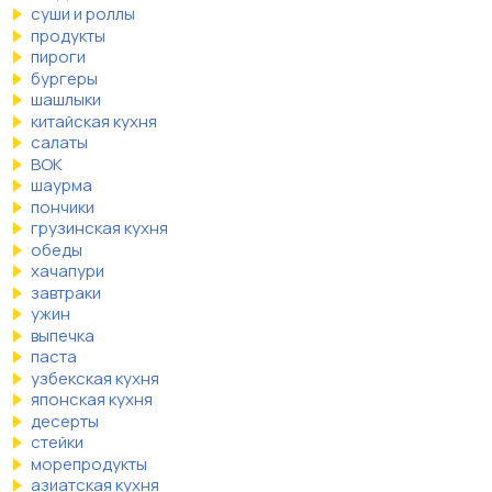
суши и роллы
продукты
пироги
бургеры
шашлыки
китайская кухня
салаты
ВОК
шаурма
пончики
грузинская кухня
обеды
хачапури
завтраки
ужин
выпечка
паста
узбекская кухня
японская кухня
десерты
стейки
морепродукты
азиатская кухня