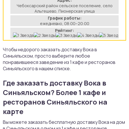
Адрес:
Чебоксарский район сельское поселение, село
аты
Альгешево, Пионерская улица
График работы:
йки
ежедневно, 08:00–20:00
Рейтинг:
апури
Чтобы недорого заказать доставку Вока в
рма
Синьяльском, просто выберите любое
понравившееся заведение из 1 кафе и ресторанов
Синьяльского в нашем списке.
Где заказать доставку Вока в
Синьяльском? Более 1 кафе и
ресторанов Синьяльского на
карте
Вы можете заказать бесплатную доставку Вока на дом
в Синьяльском в одном из 1 кафе и ресторанов,