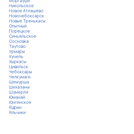
Моргауши
Никольское
Новое Атлашево
Новочебоксарск
Новые Тренькасы
Опытный
Порецкое
Синьяльское
Сосновка
Таутово
Урмары
Хучель
Хыркасы
Цивильск
Чебоксары
Челкумаги
Шемурша
Шихазаны
Шумерля
Юманай
Юнгинское
Ядрин
Яльчики