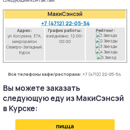
следующим контактам:
аты
МакиСэнсэй
йки
+7 (4712) 22-05-54
Адрес:
График работы:
Рейтинг:
ул. Косухина, 37А,
ежедневно, 12:00–
апури
микрорайон
00:00
Северо-Западный,
рма
Курск
Все телефоны кафе/ресторана:
+7 (4712) 22-05-54
Вы можете заказать
следующую еду из МакиСэнсэй
в Курске:
пицца