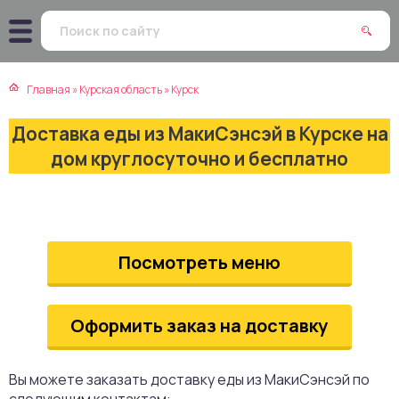
атская кухня
траки
Главная
»
Курская область
»
Курск
зинская кухня
ды
Доставка еды из МакиСэнсэй в Курске на
айская кухня
ны
дом круглосуточно и бесплатно
екская кухня
чики
нская кухня
ечка
Посмотреть меню
ерты
Оформить заказ на доставку
епродукты
та
Вы можете заказать доставку еды из МакиСэнсэй по