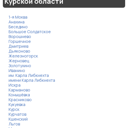
Курской области
1-я Моква
Анахина
Беседино
Большое Солдатское
Ворошнево
Горшечное
Дмитриев
Дьяконово
Железногорск
Жерновец
Золотухино
Иванино
им. Карла Либкнехта
имени Карла Либкнехта
Искра
Карманово
Конышёвка
Красниково
Кукуевка
Курск
Курчатов
Кшенский
Льгов