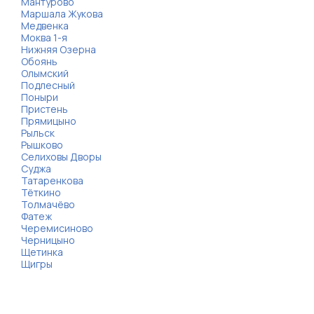
Мантурово
Маршала Жукова
Медвенка
Моква 1-я
Нижняя Озерна
Обоянь
Олымский
Подлесный
Поныри
Пристень
Прямицыно
Рыльск
Рышково
Селиховы Дворы
Суджа
Татаренкова
Тёткино
Толмачёво
Фатеж
Черемисиново
Черницыно
Щетинка
Щигры