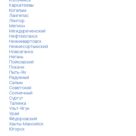
Каркатеевы
Когалым
Лангепас
Лянтор
Мегион
Междуреченский
Нефтеюганск
Нижневартовск
Нижнесортымский
Новоаганск
Нягань
Пойковский
Покачи
Пыть-Ях
Радужный
Салым
Советский
Солнечный
Сургут
Талинка
Ульт-Ягун
Урай
Фёдоровский
Ханты-Мансийск
Югорск