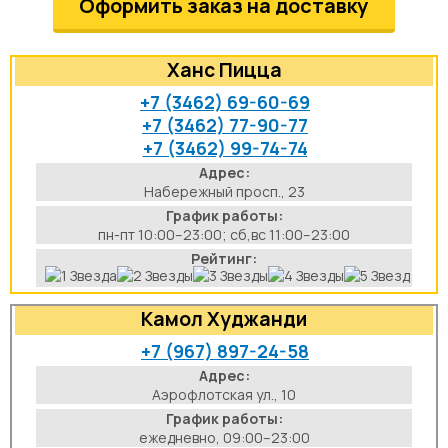
Оформить заказ на доставку
аты
Ханс Пицца
йки
+7 (3462) 69-60-69
+7 (3462) 77-90-77
апури
+7 (3462) 99-74-74
Адрес:
рма
Набережный просп., 23
График работы:
пн-пт 10:00–23:00; сб,вс 11:00–23:00
Рейтинг:
Камол Худжанди
+7 (967) 897-24-58
Адрес:
Аэрофлотская ул., 10
График работы:
ежедневно, 09:00–23:00