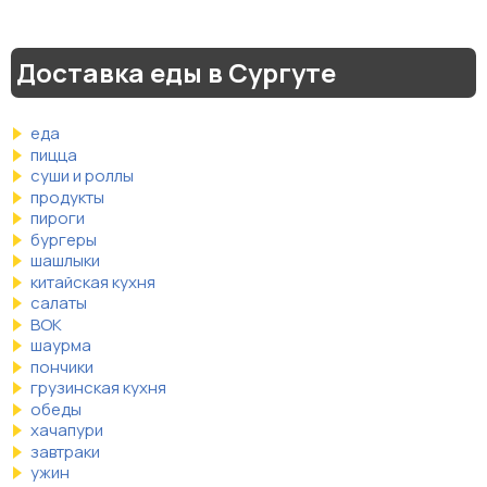
Доставка еды в Сургуте
еда
пицца
суши и роллы
продукты
пироги
бургеры
шашлыки
китайская кухня
салаты
ВОК
шаурма
пончики
грузинская кухня
обеды
хачапури
завтраки
ужин