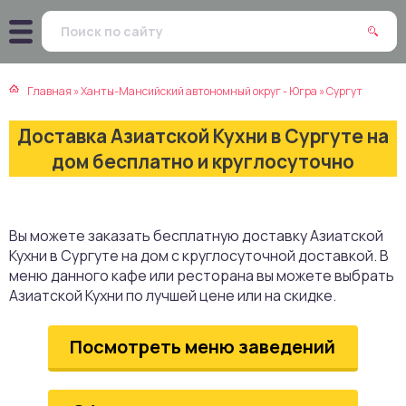
атская кухня
траки
Главная
»
Ханты-Мансийский автономный округ - Югра
»
Сургут
зинская кухня
ды
Доставка Азиатской Кухни в Сургуте на
айская кухня
ны
дом бесплатно и круглосуточно
екская кухня
чики
Вы можете заказать бесплатную доставку Азиатской
нская кухня
ечка
Кухни в Сургуте на дом с круглосуточной доставкой. В
меню данного кафе или ресторана вы можете выбрать
ерты
Азиатской Кухни по лучшей цене или на скидке.
епродукты
Посмотреть меню заведений
та