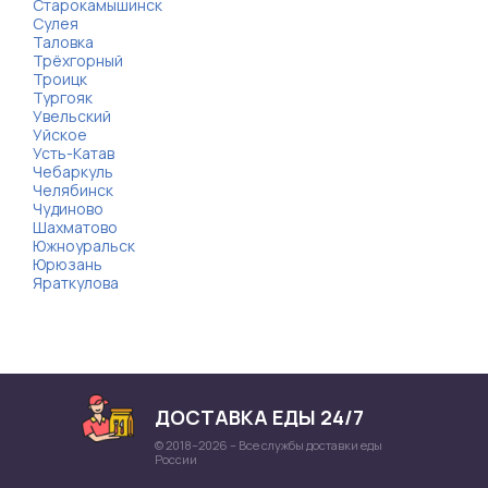
Старокамышинск
Сулея
Таловка
Трёхгорный
Троицк
Тургояк
Увельский
Уйское
Усть-Катав
Чебаркуль
Челябинск
Чудиново
Шахматово
Южноуральск
Юрюзань
Яраткулова
ДОСТАВКА ЕДЫ 24/7
© 2018–2026 – Все службы доставки еды
России