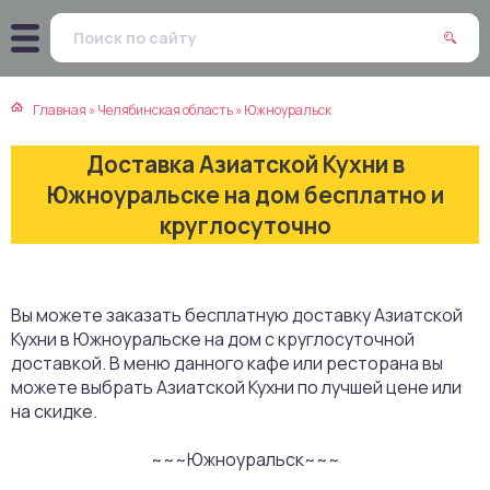
атская кухня
траки
Главная
»
Челябинская область
»
Южноуральск
зинская кухня
ды
Доставка Азиатской Кухни в
айская кухня
ны
Южноуральске на дом бесплатно и
круглосуточно
екская кухня
чики
нская кухня
ечка
Вы можете заказать бесплатную доставку Азиатской
Кухни в Южноуральске на дом с круглосуточной
ерты
доставкой. В меню данного кафе или ресторана вы
можете выбрать Азиатской Кухни по лучшей цене или
епродукты
на скидке.
~~~Южноуральск~~~
та