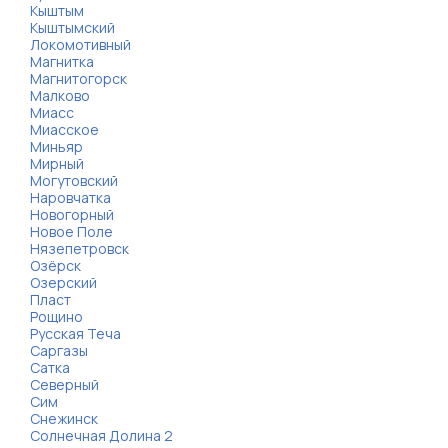
Кыштым
Кыштымский
Локомотивный
Магнитка
Магнитогорск
Малково
Миасс
Миасское
Миньяр
Мирный
Могутовский
Наровчатка
Новогорный
Новое Поле
Нязепетровск
Озёрск
Озерский
Пласт
Рощино
Русская Теча
Саргазы
Сатка
Северный
Сим
Снежинск
Солнечная Долина 2