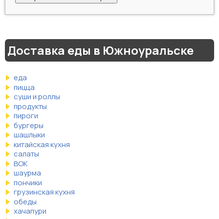
Доставка еды в Южноуральске
еда
пицца
суши и роллы
продукты
пироги
бургеры
шашлыки
китайская кухня
салаты
ВОК
шаурма
пончики
грузинская кухня
обеды
хачапури