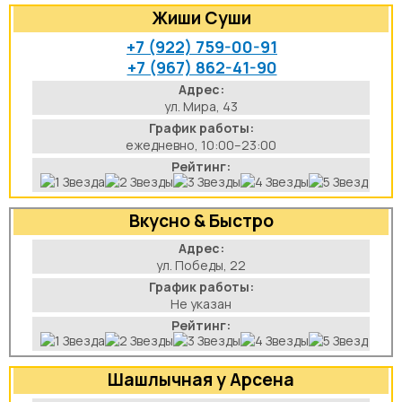
Жиши Суши
аты
+7 (922) 759-00-91
+7 (967) 862-41-90
йки
Адрес:
ул. Мира, 43
апури
График работы:
ежедневно, 10:00–23:00
рма
Рейтинг:
Вкусно & Быстро
Адрес:
ул. Победы, 22
График работы:
Не указан
Рейтинг:
Шашлычная у Арсена