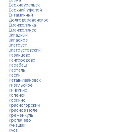
Верхнеуральск
Верхний Уфалей
Витаминный
Долгодеревенское
Еманжелинка
Еманжелинск
Западный
Запасное
Златоуст
Златоустовский
Казанцево
Кайгородово
Карабаш
Карталы
Касли
Катав-Ивановск
Кизильское
Кичигино
Копейск
Коркино
Красногорский
Красное Поле
Кременкуль
Кропачёво
Кунашак
Куса