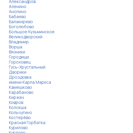
Александров
Аленино
Анопино
Бабаево
Балакирево
Боголюбово
Большое Кузьминское
Великодворский
Владимир
Ворша
Вязники
Городищи
Гороховец
Гусь-Хрустальный
Дворики
Дроздовка
имени Карла Маркса
Камешково
Карабаново
Киржач
Ковров
Колокша
Кольчугино
Костерёво
Красная Горбатка
Курилово
Курлово