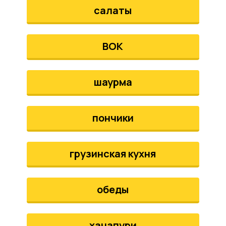
салаты
ВОК
шаурма
пончики
грузинская кухня
обеды
хачапури