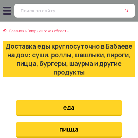
атская кухня
траки
Главная
»
Владимирская область
зинская кухня
ды
Доставка еды круглосуточно в Бабаеве
айская кухня
ны
на дом: суши, роллы, шашлыки, пироги,
пицца, бургеры, шаурма и другие
екская кухня
чики
продукты
нская кухня
ечка
ерты
еда
епродукты
пицца
та