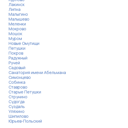
Лакинск
Липна
Малыгино
Малышево
Меленки
Мокрово
Мошок
Муром
Новые Омутищи
Петушки
Покров
Радужный
Ручей
Садовый
Санатория имени Абельмана
Симонцево
Собинка
Ставрово
Старые Петушки
Струнино
Судогда
Суздаль
Уляхино
Шипилово
Юрьев-Польский