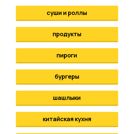
аты
суши и роллы
йки
продукты
апури
рма
пироги
бургеры
шашлыки
китайская кухня