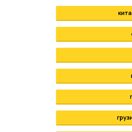
кита
груз