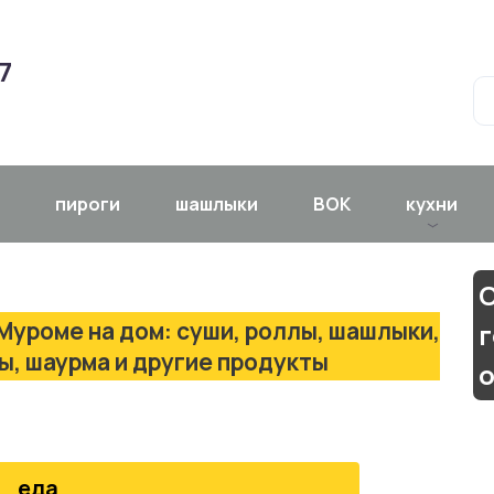
7
пироги
шашлыки
ВОК
кухни
С
Муроме на дом: суши, роллы, шашлыки,
ры, шаурма и другие продукты
еда