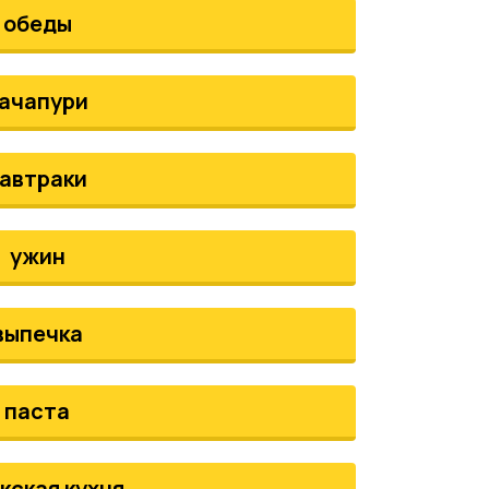
обеды
ачапури
автраки
ужин
выпечка
паста
кская кухня