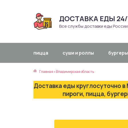
ДОСТАВКА ЕДЫ 24/
атская кухня
траки
Все службы доставки еды России
зинская кухня
ды
айская кухня
ны
пицца
суши и роллы
бургеры
екская кухня
чики
Главная
»
Владимирская область
нская кухня
ечка
Доставка еды круглосуточно в 
ерты
пироги, пицца, бурге
епродукты
та