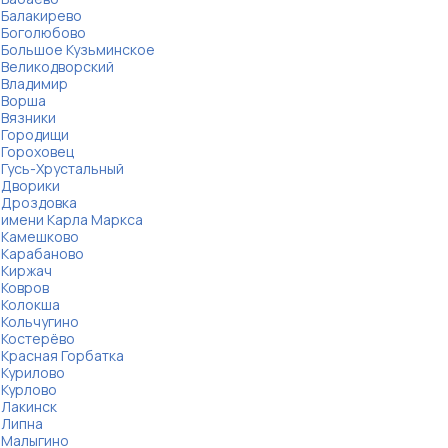
Балакирево
Боголюбово
Большое Кузьминское
Великодворский
Владимир
Ворша
Вязники
Городищи
Гороховец
Гусь-Хрустальный
Дворики
Дроздовка
имени Карла Маркса
Камешково
Карабаново
Киржач
Ковров
Колокша
Кольчугино
Костерёво
Красная Горбатка
Курилово
Курлово
Лакинск
Липна
Малыгино