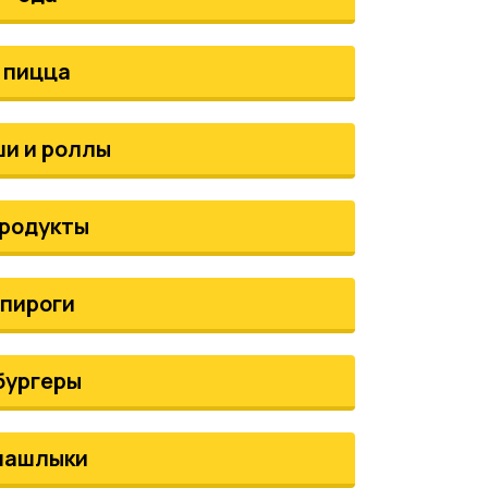
пицца
ши и роллы
родукты
пироги
бургеры
шашлыки