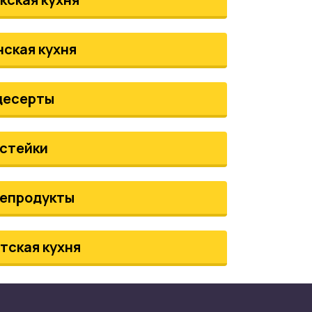
нская кухня
десерты
стейки
епродукты
тская кухня