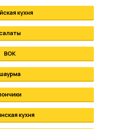
йская кухня
салаты
ВОК
шаурма
пончики
инская кухня