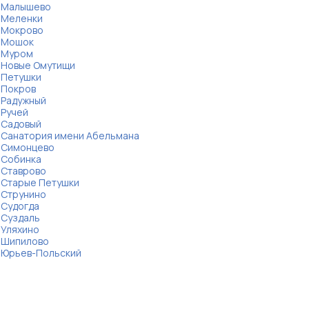
Малышево
Меленки
Мокрово
Мошок
Муром
Новые Омутищи
Петушки
Покров
Радужный
Ручей
Садовый
Санатория имени Абельмана
Симонцево
Собинка
Ставрово
Старые Петушки
Струнино
Судогда
Суздаль
Уляхино
Шипилово
Юрьев-Польский