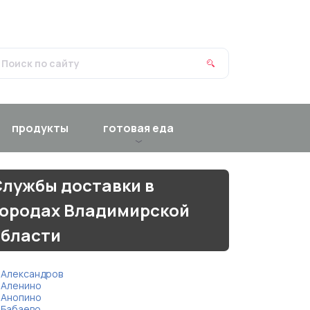
продукты
готовая еда
лужбы доставки в
городах Владимирской
области
Александров
Аленино
Анопино
Бабаево