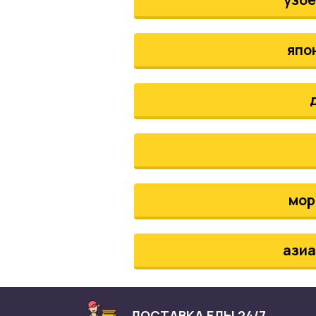
япо
мор
азиа
ДОСТАВКА ЕДЫ 24/7