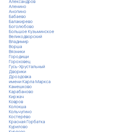
Александров
Аленино
Анопино
Бабаево
Балакирево
Боголюбово
Большое Кузьминское
Великодворский
Владимир
Ворша
Вязники
Городищи
Гороховец
Гусь-Хрустальный
Дворики
Дроздовка
имени Карла Маркса
Камешково
Карабаново
Киржач
Ковров
Колокша
Кольчугино
Костерёво
Красная Горбатка
Курилово
Курлово