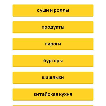
аты
суши и роллы
йки
продукты
апури
рма
пироги
бургеры
шашлыки
китайская кухня