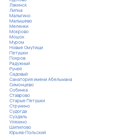
Лакинск
Липна
Малыгино
Малышево
Меленки
Мокрово
Мошок
Муром
Новые Омутищи
Петушки
Покров
Радужный
Ручей
Садовый
Санатория имени Абельмана
Симонцево
Собинка
Ставрово
Старые Петушки
Струнино
Судогда
Суздаль
Уляхино
Шипилово
Юрьев-Польский