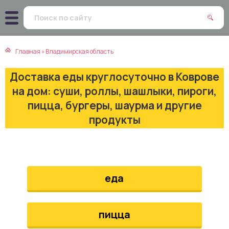
атская кухня
траки
Главная
»
Владимирская область
зинская кухня
ды
Доставка еды круглосуточно в Коврове
айская кухня
ны
на дом: суши, роллы, шашлыки, пироги,
пицца, бургеры, шаурма и другие
екская кухня
чики
продукты
нская кухня
ечка
ерты
еда
епродукты
пицца
та