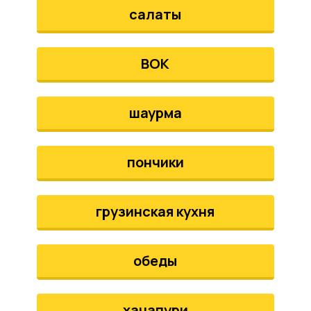
салаты
ВОК
шаурма
пончики
грузинская кухня
обеды
хачапури