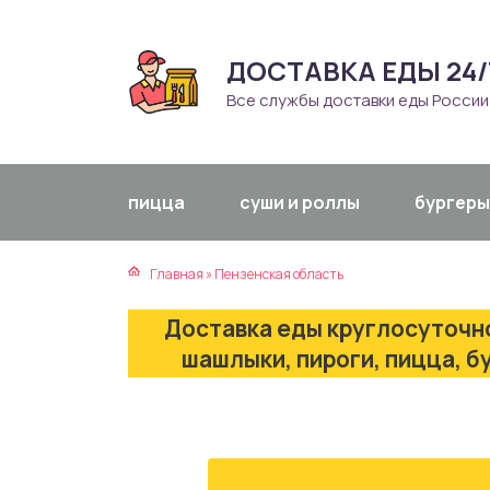
ДОСТАВКА ЕДЫ 24/
атская кухня
траки
Все службы доставки еды России
зинская кухня
ды
айская кухня
ны
пицца
суши и роллы
бургеры
екская кухня
чики
Главная
»
Пензенская область
нская кухня
ечка
Доставка еды круглосуточно
ерты
шашлыки, пироги, пицца, б
епродукты
та