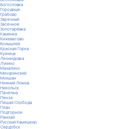
Богословка
Городище
Грабово
Заречный
Засечное
Золотарёвка
Каменка
Кижеватово
Колышлей
Красная Горка
Кузнецк
Леонидовка
Лунино
Махалино
Мичуринский
Мокшан
Нижний Ломов
Никольск
Пачелма
Пенза
Пешая Слобода
План
Подгорное
Рамзай
Русский Камешкир
Сердобск