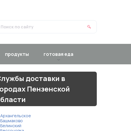
продукты
готовая еда
лужбы доставки в
городах Пензенской
области
Архангельское
Башмаково
Белинский
Бессоновка