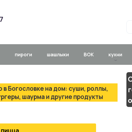
7
пироги
шашлыки
ВОК
кухни
С
 в Богословке на дом: суши, роллы,
ургеры, шаурма и другие продукты
пицца