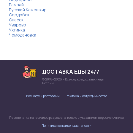
Рамзай
Русский Камешкир
Сердобск
Спасск
Уварово
Ухтинка
Чемодановка
ДОСТАВКА ЕДЫ 24/7
© 2018–2026 – Все службы доставки еды
России
Все кафе и рестораны
Реклама и сотрудничество
Перепечатка материалов разрешена только с указанием первоисточника
Политика конфиденциальности