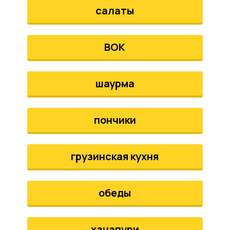
салаты
ВОК
шаурма
пончики
грузинская кухня
обеды
хачапури