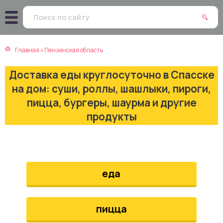
атская кухня
траки
Главная
»
Пензенская область
зинская кухня
ды
Доставка еды круглосуточно в Спасске
айская кухня
ны
на дом: суши, роллы, шашлыки, пироги,
пицца, бургеры, шаурма и другие
екская кухня
чики
продукты
нская кухня
ечка
ерты
еда
епродукты
пицца
та