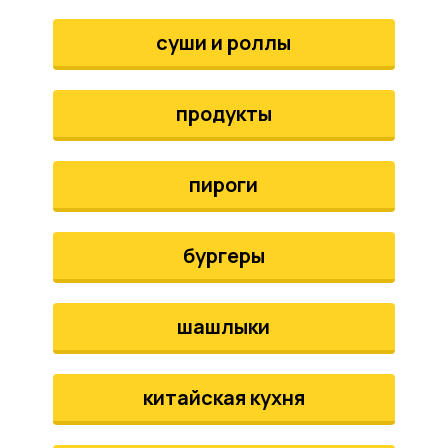
аты
суши и роллы
йки
продукты
апури
рма
пироги
бургеры
шашлыки
китайская кухня