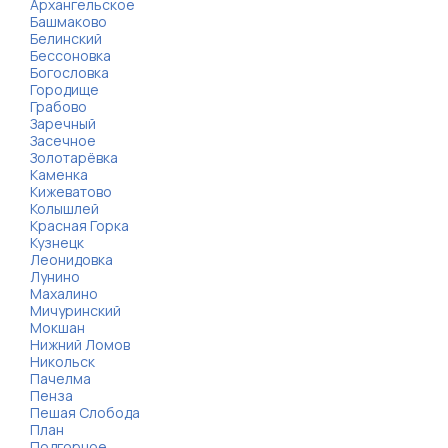
Архангельское
Башмаково
Белинский
Бессоновка
Богословка
Городище
Грабово
Заречный
Засечное
Золотарёвка
Каменка
Кижеватово
Колышлей
Красная Горка
Кузнецк
Леонидовка
Лунино
Махалино
Мичуринский
Мокшан
Нижний Ломов
Никольск
Пачелма
Пенза
Пешая Слобода
План
Подгорное