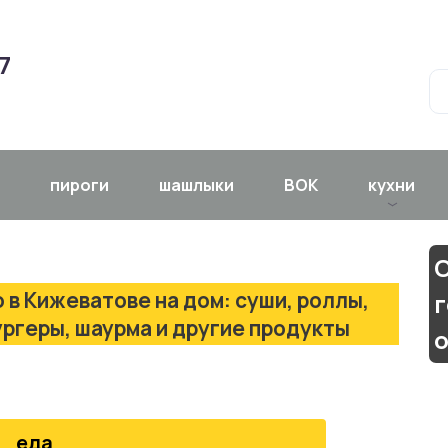
7
пироги
шашлыки
ВОК
кухни
С
 в Кижеватове на дом: суши, роллы,
ургеры, шаурма и другие продукты
еда