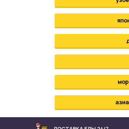
япо
мор
азиа
ДОСТАВКА ЕДЫ 24/7