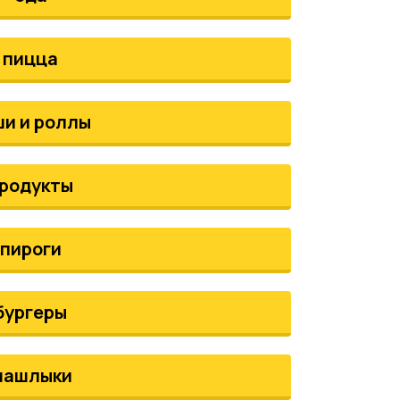
пицца
ши и роллы
родукты
пироги
бургеры
шашлыки