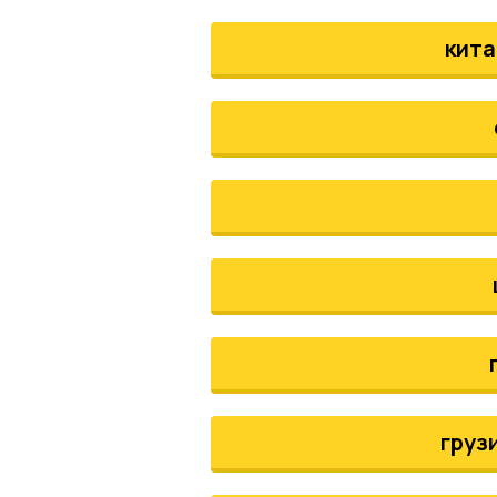
кита
груз