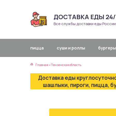
ДОСТАВКА ЕДЫ 24/
атская кухня
траки
Все службы доставки еды России
зинская кухня
ды
айская кухня
ны
пицца
суши и роллы
бургеры
екская кухня
чики
Главная
»
Пензенская область
нская кухня
ечка
Доставка еды круглосуточно
ерты
шашлыки, пироги, пицца, б
епродукты
та