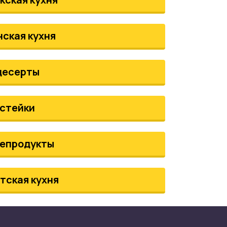
нская кухня
десерты
стейки
епродукты
тская кухня