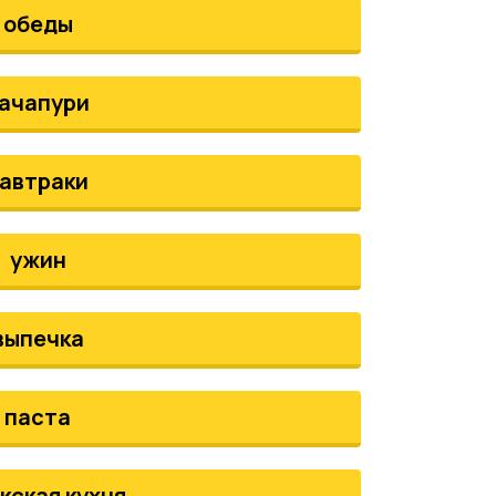
обеды
ачапури
автраки
ужин
выпечка
паста
кская кухня