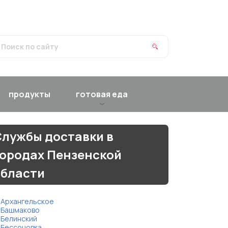
продукты
готовая еда
лужбы доставки в
городах Пензенской
области
Архангельское
Башмаково
Белинский
Бессоновка