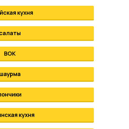
йская кухня
салаты
ВОК
шаурма
пончики
инская кухня