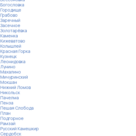
Богословка
Городище
Грабово
Заречный
Засечное
Золотарёвка
Каменка
Кижеватово
Колышлей
Красная Горка
Кузнецк
Леонидовка
Лунино
Махалино
Мичуринский
Мокшан
Нижний Ломов
Никольск
Пачелма
Пенза
Пешая Слобода
План
Подгорное
Рамзай
Русский Камешкир
Сердобск