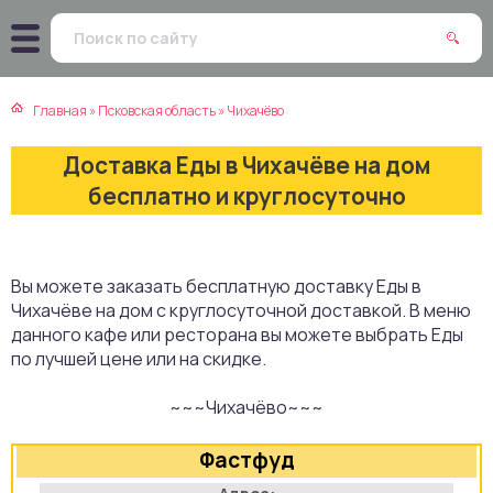
атская кухня
траки
Главная
»
Псковская область
»
Чихачёво
зинская кухня
ды
Доставка Еды в Чихачёве на дом
айская кухня
ны
бесплатно и круглосуточно
екская кухня
чики
Вы можете заказать бесплатную доставку Еды в
нская кухня
ечка
Чихачёве на дом с круглосуточной доставкой. В меню
данного кафе или ресторана вы можете выбрать Еды
ерты
по лучшей цене или на скидке.
~~~Чихачёво~~~
епродукты
Фастфуд
та