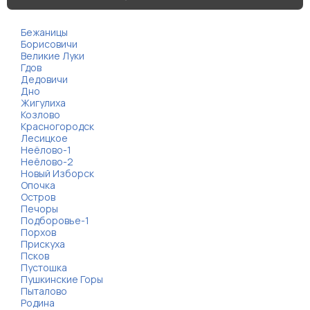
Бежаницы
Борисовичи
Великие Луки
Гдов
Дедовичи
Дно
Жигулиха
Козлово
Красногородск
Лесицкое
Неёлово-1
Неёлово-2
Новый Изборск
Опочка
Остров
Печоры
Подборовье-1
Порхов
Прискуха
Псков
Пустошка
Пушкинские Горы
Пыталово
Родина