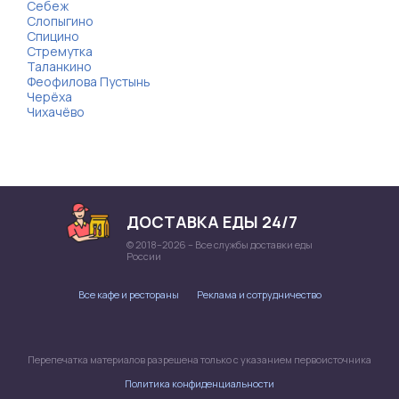
Себеж
Слопыгино
Спицино
Стремутка
Таланкино
Феофилова Пустынь
Черёха
Чихачёво
ДОСТАВКА ЕДЫ 24/7
© 2018–2026 – Все службы доставки еды
России
Все кафе и рестораны
Реклама и сотрудничество
Перепечатка материалов разрешена только с указанием первоисточника
Политика конфиденциальности