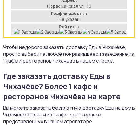
Адрес:
Первомайская ул., 13
аты
График работы:
Не указан
йки
Рейтинг:
апури
Чтобы недорого заказать доставку Еды в Чихачёве,
просто выберите любое понравившееся заведение из
рма
1 кафе и ресторанов Чихачёва в нашем списке.
Где заказать доставку Еды в
Чихачёве? Более 1 кафе и
ресторанов Чихачёва на карте
Вы можете заказать бесплатную доставку Еды на дом в
Чихачёве в одном из 1 кафе и ресторанов,
представленных в нашем агрегаторе.