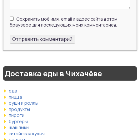
Сохранить моё имя, email и адрес сайта в этом
браузере для последующих моих комментариев.
Доставка еды в Чихачёве
еда
пицца
суши и роллы
продукты
пироги
бургеры
шашлыки
китайская кухня
салаты