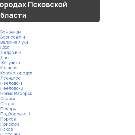
ородах Псковской
области
Бежаницы
Борисовичи
Великие Луки
Гдов
Дедовичи
Дно
Жигулиха
Козлово
Красногородск
Лесицкое
Неёлово-1
Неёлово-2
Новый Изборск
Опочка
Остров
Печоры
Подборовье-1
Порхов
Прискуха
Псков
Пустошка