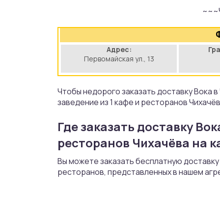
~~~
аты
йки
Адрес:
Гр
Первомайская ул., 13
апури
рма
Чтобы недорого заказать доставку Вока 
заведение из 1 кафе и ресторанов Чихачёв
Где заказать доставку Вока
ресторанов Чихачёва на к
Вы можете заказать бесплатную доставку В
ресторанов, представленных в нашем агр