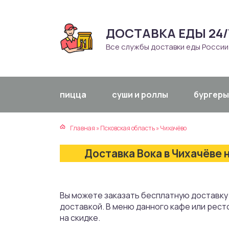
ДОСТАВКА ЕДЫ 24/
атская кухня
траки
Все службы доставки еды России
зинская кухня
ды
айская кухня
ны
пицца
суши и роллы
бургеры
екская кухня
чики
Главная
»
Псковская область
»
Чихачёво
нская кухня
ечка
Доставка Вока в Чихачёве 
ерты
епродукты
Вы можете заказать бесплатную доставку 
доставкой. В меню данного кафе или рест
та
на скидке.