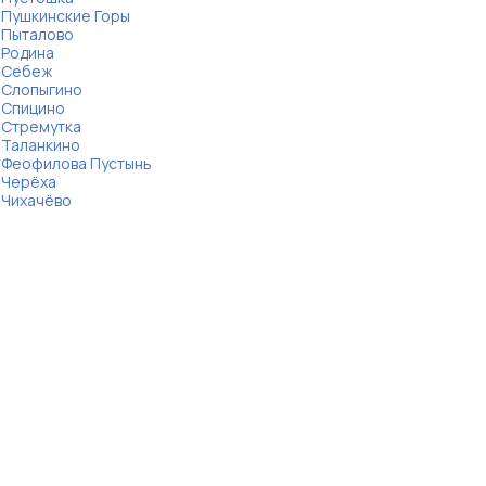
Пушкинские Горы
Пыталово
Родина
Себеж
Слопыгино
Спицино
Стремутка
Таланкино
Феофилова Пустынь
Черёха
Чихачёво