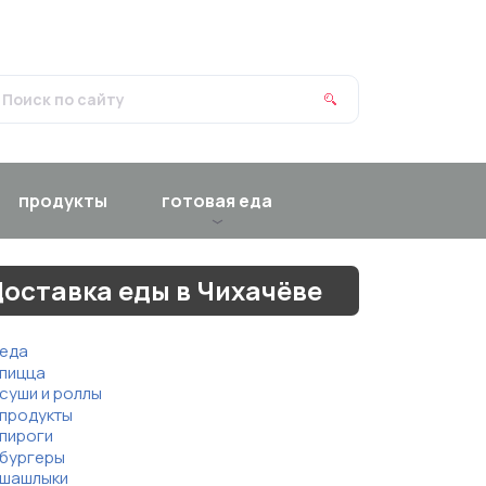
продукты
готовая еда
оставка еды в Чихачёве
еда
пицца
суши и роллы
продукты
пироги
бургеры
шашлыки