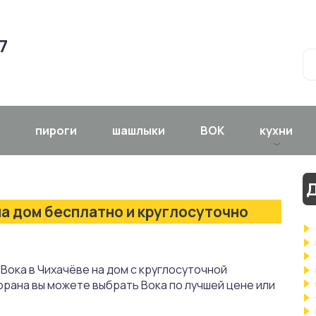
7
пироги
шашлыки
ВОК
кухни
Д
на дом бесплатно и круглосуточно
Вока в Чихачёве на дом с круглосуточной
орана вы можете выбрать Вока по лучшей цене или