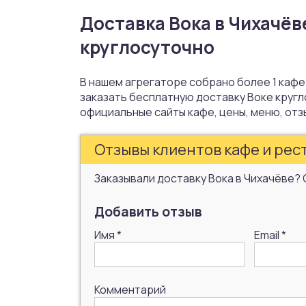
Доставка Вока в Чихачёв
круглосуточно
В нашем агрегаторе собрано более 1 кафе
заказать бесплатную доставку Воке кругл
официальные сайты кафе, цены, меню, отз
Отзывы клиентов кафе и рест
Заказывали доставку Вока в Чихачёве? 
Добавить отзыв
Имя
*
Email
*
Комментарий