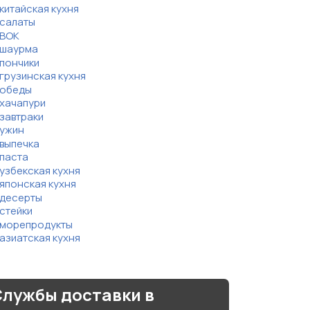
китайская кухня
салаты
ВОК
шаурма
пончики
грузинская кухня
обеды
хачапури
завтраки
ужин
выпечка
паста
узбекская кухня
японская кухня
десерты
стейки
морепродукты
азиатская кухня
лужбы доставки в