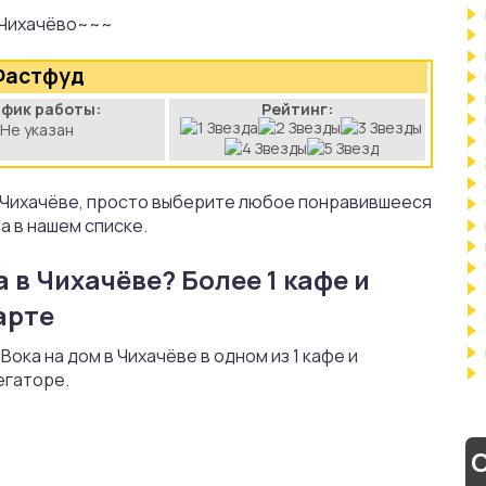
Чихачёво~~~
Фастфуд
афик работы:
Рейтинг:
Не указан
в Чихачёве, просто выберите любое понравившееся
а в нашем списке.
 в Чихачёве? Более 1 кафе и
арте
ока на дом в Чихачёве в одном из 1 кафе и
егаторе.
С