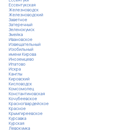
Ессентукская
Железноводск
Железноводский
Заветное
Затеречный
Зеленокумск
Змейка
Ивановское
Извещательный
Изобильный
имени Кирова
Иноземцево
Ипатово
Искра
Канглы
Кировский
Кисловодск
Комсомолец
Константиновская
Кочубеевское
Красногвардейское
Красное
Крымгиреевское
Курсавка
Курская
Левокумка