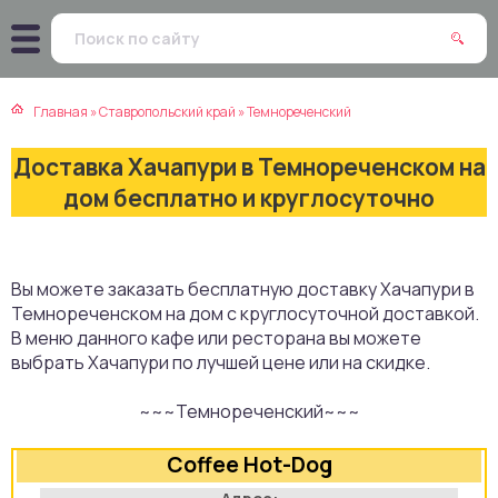
атская кухня
траки
Главная
»
Ставропольский край
»
Темнореченский
зинская кухня
ды
Доставка Хачапури в Темнореченском на
айская кухня
ны
дом бесплатно и круглосуточно
екская кухня
чики
Вы можете заказать бесплатную доставку Хачапури в
нская кухня
ечка
Темнореченском на дом с круглосуточной доставкой.
В меню данного кафе или ресторана вы можете
ерты
выбрать Хачапури по лучшей цене или на скидке.
~~~Темнореченский~~~
епродукты
Coffee Hot-Dog
та