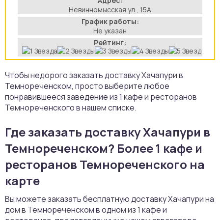
Адрес:
Невинномысская ул., 15А
аты
График работы:
Не указан
йки
Рейтинг:
апури
Чтобы недорого заказать доставку Хачапури в
Темнореченском, просто выберите любое
рма
понравившееся заведение из 1 кафе и ресторанов
Темнореченского в нашем списке.
Где заказать доставку Хачапури в
Темнореченском? Более 1 кафе и
ресторанов Темнореченского на
карте
Вы можете заказать бесплатную доставку Хачапури на
дом в Темнореченском в одном из 1 кафе и