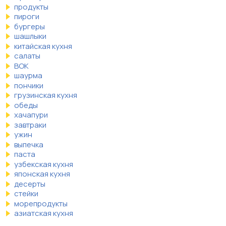
продукты
пироги
бургеры
шашлыки
китайская кухня
салаты
ВОК
шаурма
пончики
грузинская кухня
обеды
хачапури
завтраки
ужин
выпечка
паста
узбекская кухня
японская кухня
десерты
стейки
морепродукты
азиатская кухня