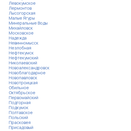
Левокумское
Лермонтов
Лысогорская
Малые Ягуры
Минеральные Воды
Михайловск
Московское
Надежда
Невинномысск
Незлобная
Нефтекумск
Нефтекумский
Николаевский
Новоалександровск
Новоблагодарное
Новопавловск
Новотроицкая
Обильное
Октябрьское
Первомайский
Подгорная
Подкумок
Полтавское
Польский
Прасковея
Присадовый