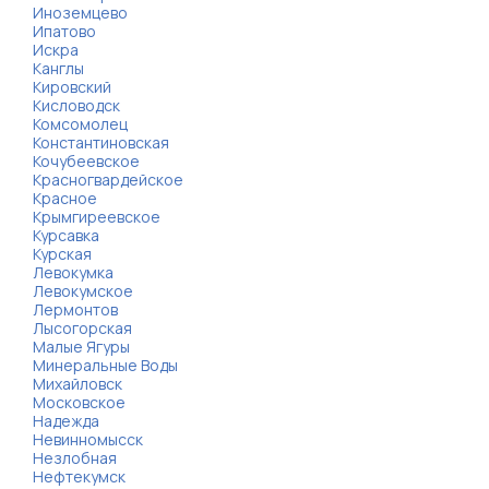
Иноземцево
Ипатово
Искра
Канглы
Кировский
Кисловодск
Комсомолец
Константиновская
Кочубеевское
Красногвардейское
Красное
Крымгиреевское
Курсавка
Курская
Левокумка
Левокумское
Лермонтов
Лысогорская
Малые Ягуры
Минеральные Воды
Михайловск
Московское
Надежда
Невинномысск
Незлобная
Нефтекумск