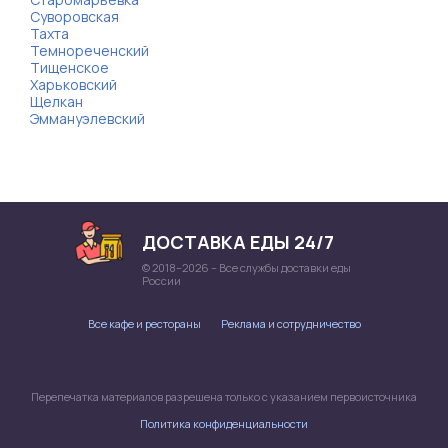
Суворовская
Тахта
Темнореченский
Тищенское
Харьковский
Щелкан
Эммануэлевский
ДОСТАВКА ЕДЫ 24/7
© 2018–2026 – Все службы доставки еды
России
Все кафе и рестораны
Реклама и сотрудничество
Перепечатка материалов разрешена только с указанием первоисточника
Политика конфиденциальности