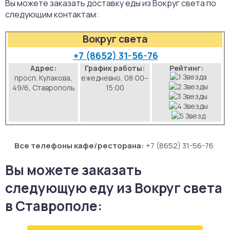
Вы можете заказать доставку еды из Вокруг света по
аты
следующим контактам:
Вокруг света
йки
+7 (8652) 31-56-76
апури
Адрес:
График работы:
Рейтинг:
просп. Кулакова,
ежедневно, 08:00–
49/6, Ставрополь
15:00
рма
Все телефоны кафе/ресторана:
+7 (8652) 31-56-76
Вы можете заказать
следующую еду из Вокруг света
в Ставрополе: