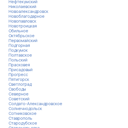
Нефтекумский
Николаевский
Новоалександровск
Новоблагодарное
Новопавловск
Новотроицкая
Обильное
Октябрьское
Первомайский
Подгорная
Подкумок
Полтавское
Польский
Прасковея
Присадовый
Прогресс
Пятигорск
Светлоград
Свободы
Северное
Советский
Солдато-Александровское
Солнечнодольск
Сотниковское
Ставрополь
Стародубское
Старомарьевка