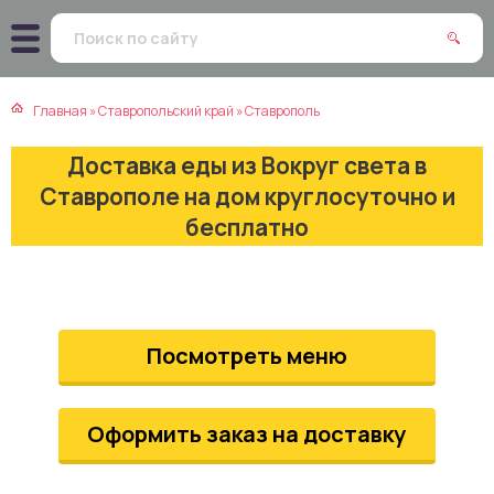
атская кухня
траки
Главная
»
Ставропольский край
»
Ставрополь
зинская кухня
ды
Доставка еды из Вокруг света в
айская кухня
ны
Ставрополе на дом круглосуточно и
бесплатно
екская кухня
чики
нская кухня
ечка
Посмотреть меню
ерты
епродукты
Оформить заказ на доставку
та