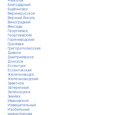
Ачикулак
Благодарный
Будённовск
Верхнерусское
Верхний Янкуль
Виноградный
Винсады
Георгиевск
Георгиевский
Горячеводский
Грачёвка
Григорополисская
Дивное
Дмитриевское
Донское
Ессентуки
Ессентукская
Железноводск
Железноводский
Заветное
Затеречный
Зеленокумск
Змейка
Ивановское
Извещательный
Изобильный
имени Кирова