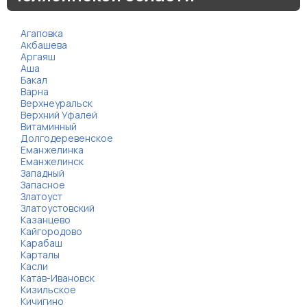
Агаповка
Акбашева
Аргаяш
Аша
Бакал
Варна
Верхнеуральск
Верхний Уфалей
Витаминный
Долгодеревенское
Еманжелинка
Еманжелинск
Западный
Запасное
Златоуст
Златоустовский
Казанцево
Кайгородово
Карабаш
Карталы
Касли
Катав-Ивановск
Кизильское
Кичигино