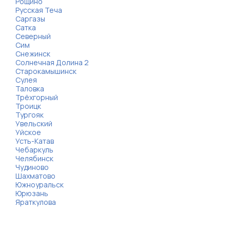
Рощино
Русская Теча
Саргазы
Сатка
Северный
Сим
Снежинск
Солнечная Долина 2
Старокамышинск
Сулея
Таловка
Трёхгорный
Троицк
Тургояк
Увельский
Уйское
Усть-Катав
Чебаркуль
Челябинск
Чудиново
Шахматово
Южноуральск
Юрюзань
Яраткулова