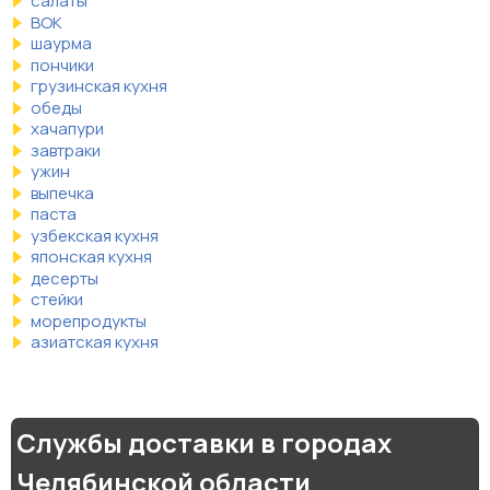
салаты
ВОК
шаурма
пончики
грузинская кухня
обеды
хачапури
завтраки
ужин
выпечка
паста
узбекская кухня
японская кухня
десерты
стейки
морепродукты
азиатская кухня
Службы доставки в городах
Челябинской области