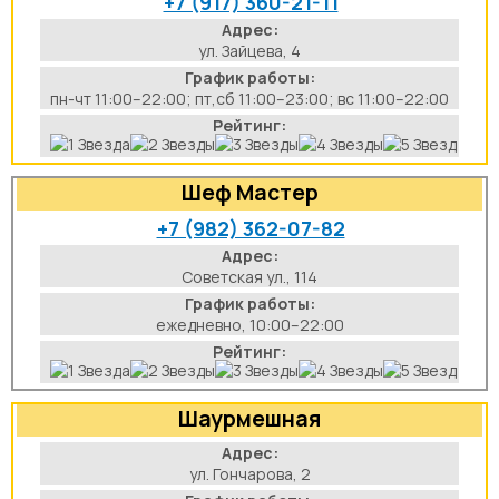
+7 (917) 360-21-11
аты
Адрес:
ул. Зайцева, 4
График работы:
йки
пн-чт 11:00–22:00; пт,сб 11:00–23:00; вс 11:00–22:00
Рейтинг:
апури
Шеф Мастер
рма
+7 (982) 362-07-82
Адрес:
Советская ул., 114
График работы:
ежедневно, 10:00–22:00
Рейтинг:
Шаурмешная
Адрес:
ул. Гончарова, 2