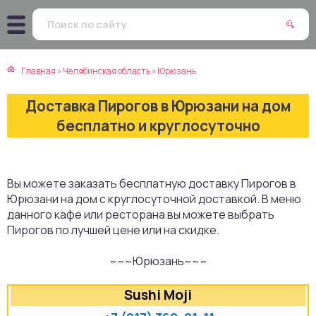
атская кухня
траки
Главная
»
Челябинская область
»
Юрюзань
зинская кухня
ды
Доставка Пирогов в Юрюзани на дом
айская кухня
ны
бесплатно и круглосуточно
екская кухня
чики
Вы можете заказать бесплатную доставку Пирогов в
нская кухня
ечка
Юрюзани на дом с круглосуточной доставкой. В меню
данного кафе или ресторана вы можете выбрать
ерты
Пирогов по лучшей цене или на скидке.
~~~Юрюзань~~~
епродукты
Sushi Moji
та