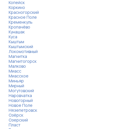
Копейск
Коркино
Красногорский
Красное Поле
Кременкуль
Кропачёво
Кунашак
Куса
Кыштым
Кыштымский
Локомотивный
Магнитка
Магнитогорск
Малково
Миасс
Миасское
Миньяр
Мирный
Могутовский
Наровчатка
Новогорный
Новое Поле
Нязепетровск
Озёрск
Озерский
Пласт