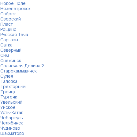
Новое Поле
Нязепетровск
Озёрск
Озерский
Пласт
Рощино
Русская Теча
Саргазы
Сатка
Северный
Сим
Снежинск
Солнечная Долина 2
Старокамышинск
Сулея
Таловка
Трёхгорный
Троицк
Тургояк
Увельский
Уйское
Усть-Катав
Чебаркуль
Челябинск
Чудиново
Шахматово