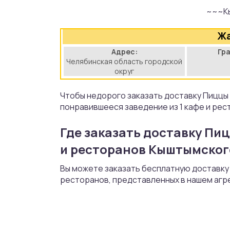
~~~К
аты
Жа
йки
Адрес:
Гр
Челябинская область городской
апури
округ
рма
Чтобы недорого заказать доставку Пиццы
понравившееся заведение из 1 кафе и рес
Где заказать доставку Пи
и ресторанов Кыштымског
Вы можете заказать бесплатную доставку 
ресторанов, представленных в нашем агр