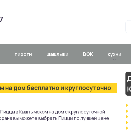
7
пироги
шашлыки
ВОК
кухни
Д
 на дом бесплатно и круглосуточно
 Пиццы в Кыштымском на дом с круглосуточной
орана вы можете выбрать Пиццы по лучшей цене