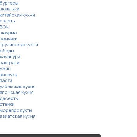
бургеры
шашлыки
китайская кухня
салаты
ВОК
шаурма
пончики
грузинская кухня
обеды
хачапури
завтраки
ужин
выпечка
паста
узбекская кухня
японская кухня
десерты
стейки
морепродукты
азиатская кухня