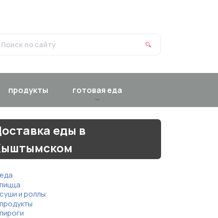
продукты
готовая еда
оставка еды в
Кыштымском
еда
пицца
суши и роллы
продукты
пироги