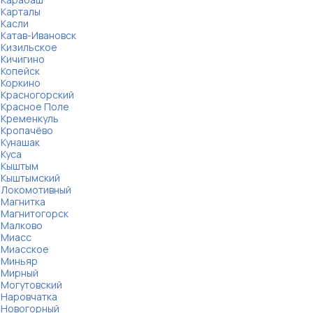
Карталы
Касли
Катав-Ивановск
Кизильское
Кичигино
Копейск
Коркино
Красногорский
Красное Поле
Кременкуль
Кропачёво
Кунашак
Куса
Кыштым
Кыштымский
Локомотивный
Магнитка
Магнитогорск
Малково
Миасс
Миасское
Миньяр
Мирный
Могутовский
Наровчатка
Новогорный