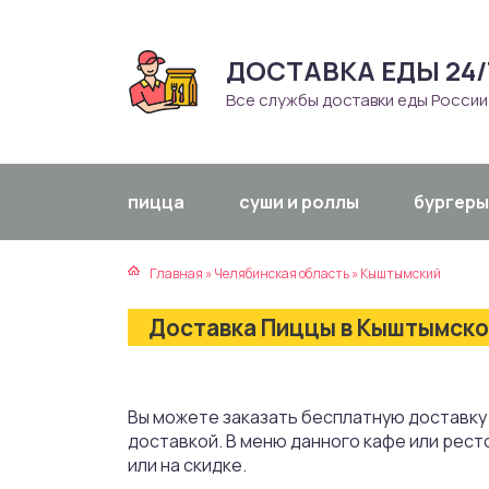
ДОСТАВКА ЕДЫ 24/
атская кухня
траки
Все службы доставки еды России
зинская кухня
ды
айская кухня
ны
пицца
суши и роллы
бургеры
екская кухня
чики
Главная
»
Челябинская область
»
Кыштымский
нская кухня
ечка
Доставка Пиццы в Кыштымском
ерты
епродукты
Вы можете заказать бесплатную доставку
доставкой. В меню данного кафе или рест
та
или на скидке.