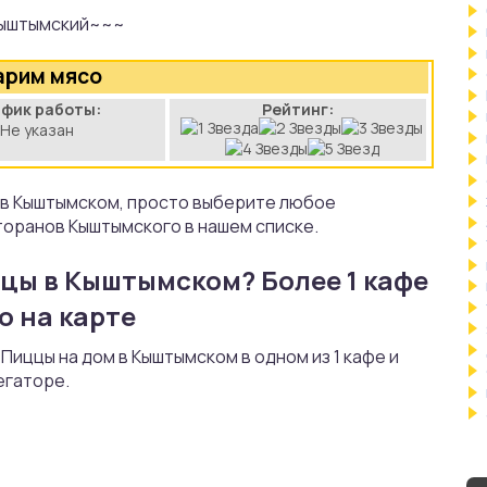
ыштымский~~~
рим мясо
афик работы:
Рейтинг:
Не указан
 в Кыштымском, просто выберите любое
торанов Кыштымского в нашем списке.
ццы в Кыштымском? Более 1 кафе
о на карте
Пиццы на дом в Кыштымском в одном из 1 кафе и
егаторе.