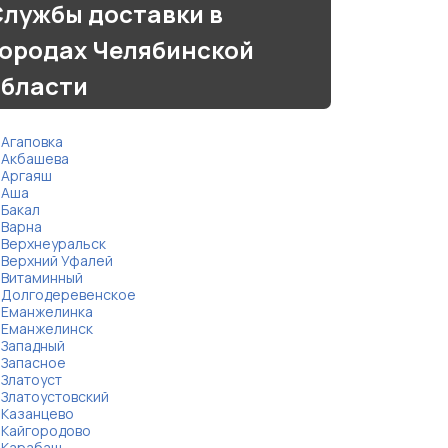
лужбы доставки в
городах Челябинской
области
Агаповка
Акбашева
Аргаяш
Аша
Бакал
Варна
Верхнеуральск
Верхний Уфалей
Витаминный
Долгодеревенское
Еманжелинка
Еманжелинск
Западный
Запасное
Златоуст
Златоустовский
Казанцево
Кайгородово
Карабаш