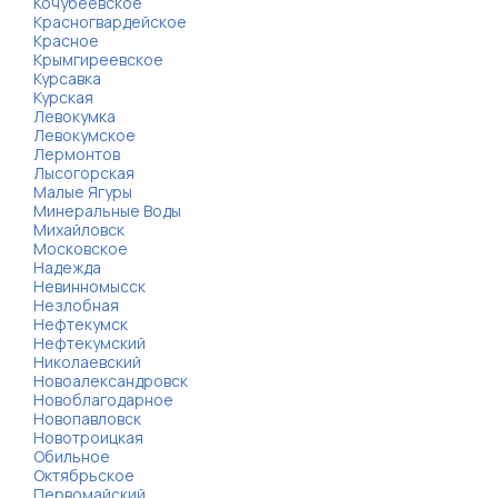
Кочубеевское
Красногвардейское
Красное
Крымгиреевское
Курсавка
Курская
Левокумка
Левокумское
Лермонтов
Лысогорская
Малые Ягуры
Минеральные Воды
Михайловск
Московское
Надежда
Невинномысск
Незлобная
Нефтекумск
Нефтекумский
Николаевский
Новоалександровск
Новоблагодарное
Новопавловск
Новотроицкая
Обильное
Октябрьское
Первомайский