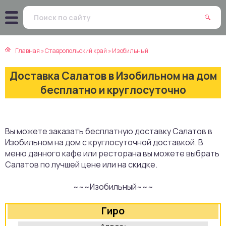
атская кухня
траки
Главная
»
Ставропольский край
»
Изобильный
зинская кухня
ды
Доставка Салатов в Изобильном на дом
айская кухня
ны
бесплатно и круглосуточно
екская кухня
чики
Вы можете заказать бесплатную доставку Салатов в
нская кухня
ечка
Изобильном на дом с круглосуточной доставкой. В
меню данного кафе или ресторана вы можете выбрать
ерты
Салатов по лучшей цене или на скидке.
~~~Изобильный~~~
епродукты
Гиро
та