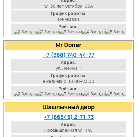
Адрес:
ул. 50 лет Октября, 96А
аты
График работы:
Не указан
йки
Рейтинг:
апури
Mr Doner
рма
+7 (988) 740-44-77
Адрес:
ул. Ленина, 1
График работы:
ежедневно, 10:00–23:00
Рейтинг:
Шашлычный двор
+7 (86545) 2-71-73
Адрес:
Промышленная ул., 145