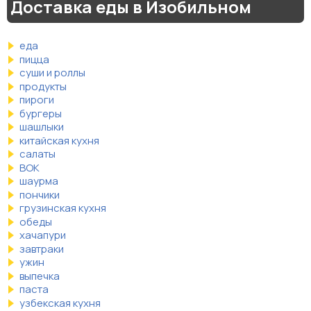
Доставка еды в Изобильном
еда
пицца
суши и роллы
продукты
пироги
бургеры
шашлыки
китайская кухня
салаты
ВОК
шаурма
пончики
грузинская кухня
обеды
хачапури
завтраки
ужин
выпечка
паста
узбекская кухня