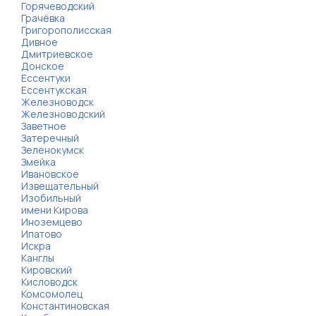
Горячеводский
Грачёвка
Григорополисская
Дивное
Дмитриевское
Донское
Ессентуки
Ессентукская
Железноводск
Железноводский
Заветное
Затеречный
Зеленокумск
Змейка
Ивановское
Извещательный
Изобильный
имени Кирова
Иноземцево
Ипатово
Искра
Канглы
Кировский
Кисловодск
Комсомолец
Константиновская