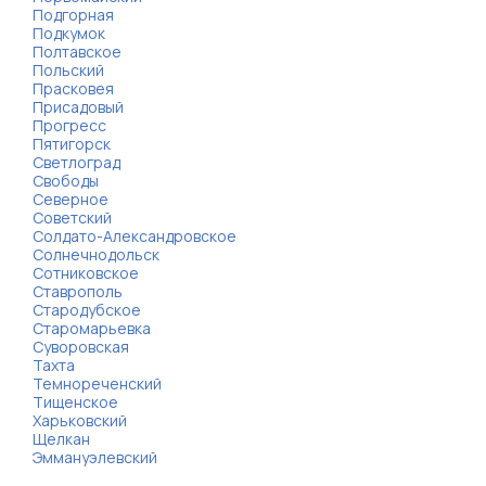
Подгорная
Подкумок
Полтавское
Польский
Прасковея
Присадовый
Прогресс
Пятигорск
Светлоград
Свободы
Северное
Советский
Солдато-Александровское
Солнечнодольск
Сотниковское
Ставрополь
Стародубское
Старомарьевка
Суворовская
Тахта
Темнореченский
Тищенское
Харьковский
Щелкан
Эммануэлевский