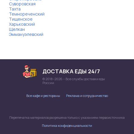
Суворовская
Тахта
Темнореченский
Тищенское
Харьковский
Щелкан
Эммануэлевский
ДОСТАВКА ЕДЫ 24/7
© 2018–2026 – Все службы доставки еды
России
Все кафе и рестораны
Реклама и сотрудничество
Перепечатка материалов разрешена только с указанием первоисточника
Политика конфиденциальности