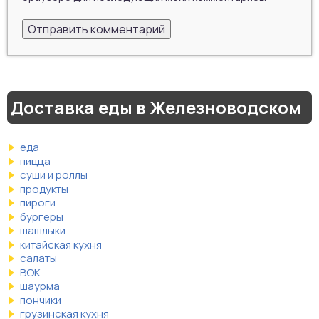
Доставка еды в Железноводском
еда
пицца
суши и роллы
продукты
пироги
бургеры
шашлыки
китайская кухня
салаты
ВОК
шаурма
пончики
грузинская кухня