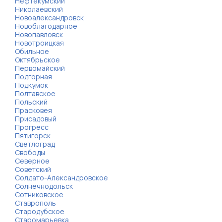
Нефтекумский
Николаевский
Новоалександровск
Новоблагодарное
Новопавловск
Новотроицкая
Обильное
Октябрьское
Первомайский
Подгорная
Подкумок
Полтавское
Польский
Прасковея
Присадовый
Прогресс
Пятигорск
Светлоград
Свободы
Северное
Советский
Солдато-Александровское
Солнечнодольск
Сотниковское
Ставрополь
Стародубское
Старомарьевка