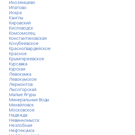
Иноземцево
Ипатово
Искра
Канглы
Кировский
Кисловодск
Комсомолец
Константиновская
Кочубеевское
Красногвардейское
Красное
Крымгиреевское
Курсавка
Курская
Левокумка
Левокумское
Лермонтов
Лысогорская
Малые Ягуры
Минеральные Воды
Михайловск
Московское
Надежда
Невинномысск
Незлобная
Нефтекумск