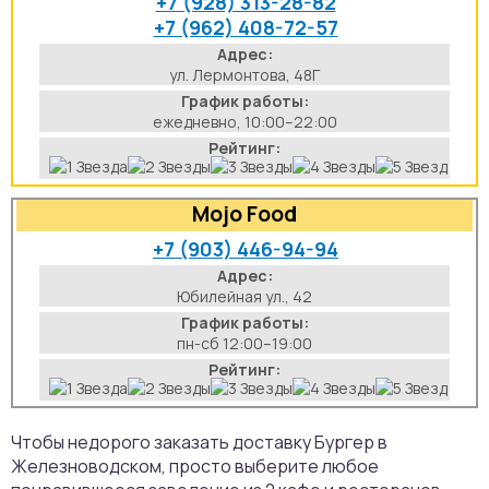
+7 (928) 313-28-82
+7 (962) 408-72-57
аты
Адрес:
ул. Лермонтова, 48Г
йки
График работы:
ежедневно, 10:00–22:00
апури
Рейтинг:
рма
Mojo Food
+7 (903) 446-94-94
Адрес:
Юбилейная ул., 42
График работы:
пн-сб 12:00–19:00
Рейтинг:
Чтобы недорого заказать доставку Бургер в
Железноводском, просто выберите любое