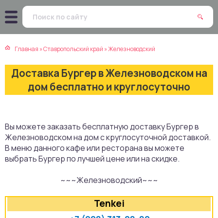
атская кухня
траки
Главная
»
Ставропольский край
»
Железноводский
зинская кухня
ды
Доставка Бургер в Железноводском на
айская кухня
ны
дом бесплатно и круглосуточно
екская кухня
чики
Вы можете заказать бесплатную доставку Бургер в
нская кухня
ечка
Железноводском на дом с круглосуточной доставкой.
В меню данного кафе или ресторана вы можете
ерты
выбрать Бургер по лучшей цене или на скидке.
~~~Железноводский~~~
епродукты
Tenkei
та