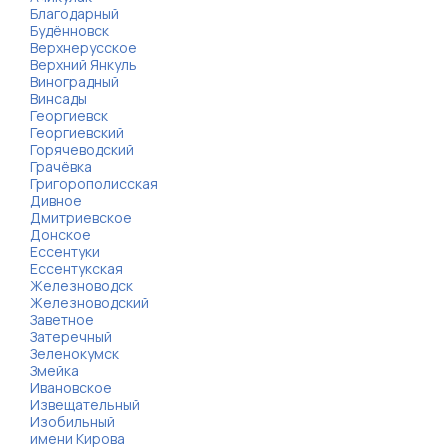
Благодарный
Будённовск
Верхнерусское
Верхний Янкуль
Виноградный
Винсады
Георгиевск
Георгиевский
Горячеводский
Грачёвка
Григорополисская
Дивное
Дмитриевское
Донское
Ессентуки
Ессентукская
Железноводск
Железноводский
Заветное
Затеречный
Зеленокумск
Змейка
Ивановское
Извещательный
Изобильный
имени Кирова