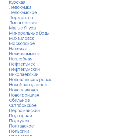
Курская
Левокумка
Левокумское
Лермонтов
Лысогорская
Малые Ягуры
Минеральные Воды
Михайловск
Московское
Надежда
Невинномысск
Незлобная
Нефтекумск
Нефтекумский
Николаевский
Новоалександровск
Новоблагодарное
Новопавловск
Новотроицкая
Обильное
Октябрьское
Первомайский
Подгорная
Подкумок
Полтавское
Польский