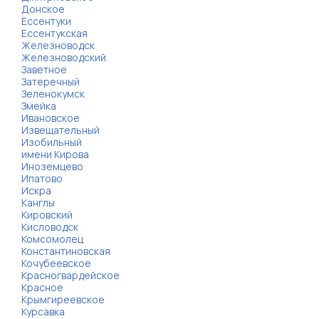
Донское
Ессентуки
Ессентукская
Железноводск
Железноводский
Заветное
Затеречный
Зеленокумск
Змейка
Ивановское
Извещательный
Изобильный
имени Кирова
Иноземцево
Ипатово
Искра
Канглы
Кировский
Кисловодск
Комсомолец
Константиновская
Кочубеевское
Красногвардейское
Красное
Крымгиреевское
Курсавка