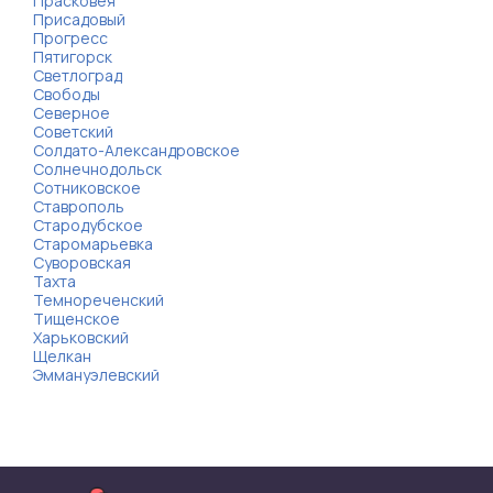
Прасковея
Присадовый
Прогресс
Пятигорск
Светлоград
Свободы
Северное
Советский
Солдато-Александровское
Солнечнодольск
Сотниковское
Ставрополь
Стародубское
Старомарьевка
Суворовская
Тахта
Темнореченский
Тищенское
Харьковский
Щелкан
Эммануэлевский