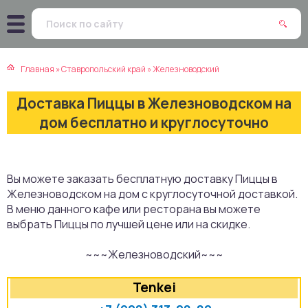
атская кухня
траки
Главная
»
Ставропольский край
»
Железноводский
зинская кухня
ды
Доставка Пиццы в Железноводском на
айская кухня
ны
дом бесплатно и круглосуточно
екская кухня
чики
Вы можете заказать бесплатную доставку Пиццы в
нская кухня
ечка
Железноводском на дом с круглосуточной доставкой.
В меню данного кафе или ресторана вы можете
ерты
выбрать Пиццы по лучшей цене или на скидке.
~~~Железноводский~~~
епродукты
Tenkei
та