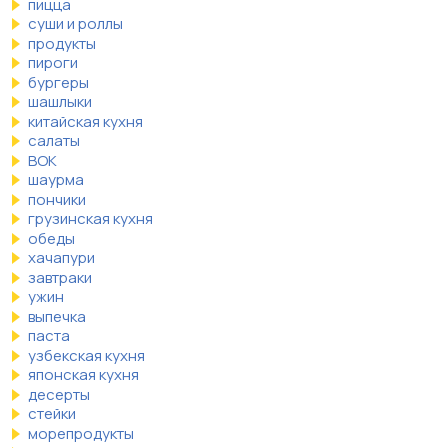
пицца
суши и роллы
продукты
пироги
бургеры
шашлыки
китайская кухня
салаты
ВОК
шаурма
пончики
грузинская кухня
обеды
хачапури
завтраки
ужин
выпечка
паста
узбекская кухня
японская кухня
десерты
стейки
морепродукты