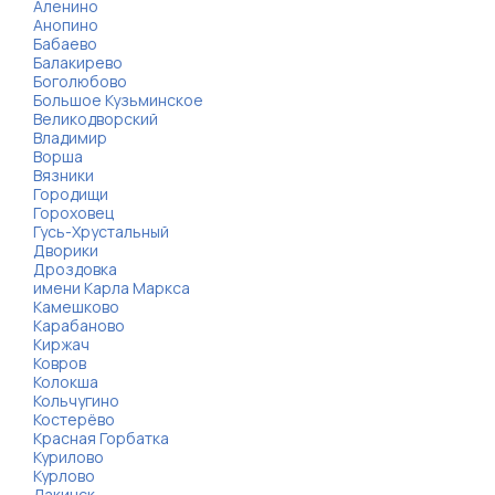
Аленино
Анопино
Бабаево
Балакирево
Боголюбово
Большое Кузьминское
Великодворский
Владимир
Ворша
Вязники
Городищи
Гороховец
Гусь-Хрустальный
Дворики
Дроздовка
имени Карла Маркса
Камешково
Карабаново
Киржач
Ковров
Колокша
Кольчугино
Костерёво
Красная Горбатка
Курилово
Курлово
Лакинск