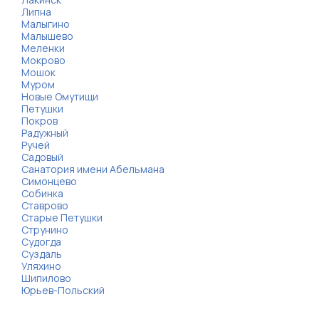
Липна
Малыгино
Малышево
Меленки
Мокрово
Мошок
Муром
Новые Омутищи
Петушки
Покров
Радужный
Ручей
Садовый
Санатория имени Абельмана
Симонцево
Собинка
Ставрово
Старые Петушки
Струнино
Судогда
Суздаль
Уляхино
Шипилово
Юрьев-Польский