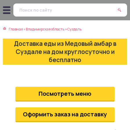
атская кухня
траки
Главная
»
Владимирская область
»
Суздаль
зинская кухня
ды
Доставка еды из Медовый амбар в
айская кухня
ны
Суздале на дом круглосуточно и
бесплатно
екская кухня
чики
нская кухня
ечка
Посмотреть меню
ерты
епродукты
Оформить заказ на доставку
та