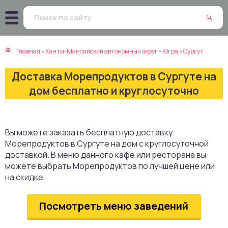
атская кухня
траки
Главная
»
Ханты-Мансийский автономный округ - Югра
»
Сургут
зинская кухня
ды
Доставка Морепродуктов в Сургуте на
айская кухня
ны
дом бесплатно и круглосуточно
екская кухня
чики
Вы можете заказать бесплатную доставку
нская кухня
ечка
Морепродуктов в Сургуте на дом с круглосуточной
доставкой. В меню данного кафе или ресторана вы
ерты
можете выбрать Морепродуктов по лучшей цене или
на скидке.
епродукты
Посмотреть меню заведений
та