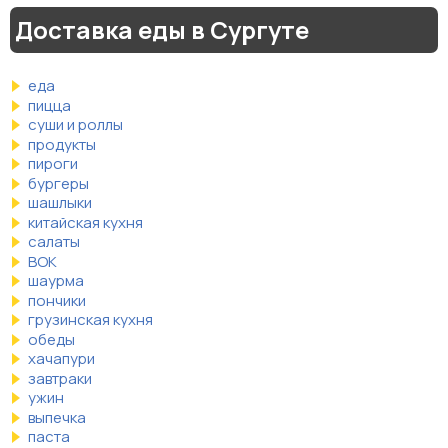
Доставка еды в Сургуте
еда
пицца
суши и роллы
продукты
пироги
бургеры
шашлыки
китайская кухня
салаты
ВОК
шаурма
пончики
грузинская кухня
обеды
хачапури
завтраки
ужин
выпечка
паста