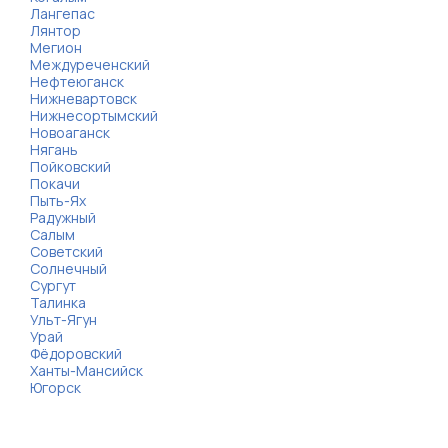
Лангепас
Лянтор
Мегион
Междуреченский
Нефтеюганск
Нижневартовск
Нижнесортымский
Новоаганск
Нягань
Пойковский
Покачи
Пыть-Ях
Радужный
Салым
Советский
Солнечный
Сургут
Талинка
Ульт-Ягун
Урай
Фёдоровский
Ханты-Мансийск
Югорск